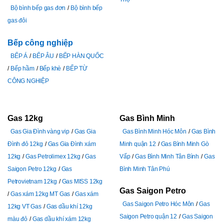
Bộ bình bếp gas đơn
Bộ bình bếp
gas đôi
Bếp công nghiệp
BẾP Á
BẾP ÂU
BẾP HÀN QUỐC
Bếp hầm
Bếp khè
BẾP TỪ
CÔNG NGHIỆP
Gas 12kg
Gas Bình Minh
Gas Gia Đình vàng vip
Gas Gia
Gas Bình Minh Hóc Môn
Gas Bình
Đình đỏ 12kg
Gas Gia Đình xám
Minh quận 12
Gas Bình Minh Gò
12kg
Gas Petrolimex 12kg
Gas
Vấp
Gas Bình Minh Tân Bình
Gas
Saigon Petro 12kg
Gas
Bình Minh Tân Phú
Petrovietnam 12kg
Gas MISS 12kg
Gas Saigon Petro
Gas xám 12kg MT Gas
Gas xám
Gas Saigon Petro Hóc Môn
Gas
12kg VT Gas
Gas dầu khí 12kg
Saigon Petro quận 12
Gas Saigon
màu đỏ
Gas dầu khí xám 12kg