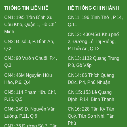
THÔNG TIN LIÊN HỆ
HỆ THỐNG CHI NHÁNH
CN1: 19/5 Trần Đình Xu,
CN11: 196 Bình Thới, P.14,
Cầu Kho, Quận 1, Hồ Chí
Q.11
Minh
CN12: 430/45/1 Khu phố
CN2: Đ. số 3, P. Bình An,
2, Đường Lê Thị Riêng,
Q.2
P.Thới An, Q.12
CN3: 90 Vườn Chuối, P.4,
CN13: 1132 Quang Trung,
Q.3
P.8, Gò Vấp
CN4: 46M Nguyễn Hữu
CN14: 86 Thích Quảng
Hào, P.6, Q.4
Đức, P.4, Phú Nhuận
CN5: 114 Phạm Hữu Chí,
CN:15: 153 Lê Quang
P.15, Q.5
Định, P.14, Bình Thạnh
CN6: 249 Đ. Nguyễn Văn
CN16: 228 Tân Kỳ Tân
Luông, P.11, Q.6
Quý, Tân Sơn Nhì, Tân
Phú
CN7: 76 Đường Số 7, Tân