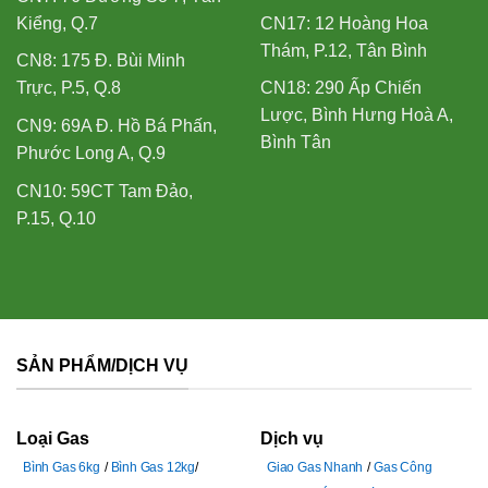
Kiểng, Q.7
CN17: 12 Hoàng Hoa
Thám, P.12, Tân Bình
CN8: 175 Đ. Bùi Minh
Trực, P.5, Q.8
CN18: 290 Ấp Chiến
Lược, Bình Hưng Hoà A,
CN9: 69A Đ. Hồ Bá Phấn,
Bình Tân
Phước Long A, Q.9
CN10: 59CT Tam Đảo,
P.15, Q.10
SẢN PHẨM/DỊCH VỤ
Loại Gas
Dịch vụ
Bình Gas 6kg
Bình Gas 12kg
Giao Gas Nhanh
Gas Công