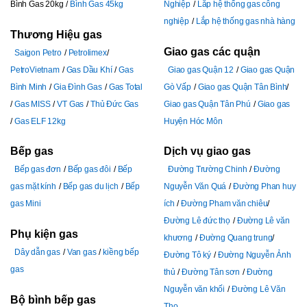
Bình Gas 20kg
Bình Gas 45kg
Nghiệp
Lắp hệ thống gas công
nghiệp
Lắp hệ thống gas nhà hàng
Thương Hiệu gas
Giao gas các quận
Saigon Petro
Petrolimex
PetroVietnam
Gas Dầu Khí
Gas
Giao gas Quận 12
Giao gas Quận
Bình Minh
Gia Đình Gas
Gas Total
Gò Vấp
Giao gas Quận Tân Bình
Gas MISS
VT Gas
Thủ Đức Gas
Giao gas Quận Tân Phú
Giao gas
Gas ELF 12kg
Huyện Hóc Môn
Bếp gas
Dịch vụ giao gas
Bếp gas đơn
Bếp gas đôi
Bếp
Đường Trường Chinh
Đường
gas mặt kính
Bếp gas du lịch
Bếp
Nguyễn Văn Quá
Đường Phan huy
gas Mini
ích
Đường Pham văn chiêu
Đường Lê đức thọ
Đường Lê văn
Phụ kiện gas
khương
Đường Quang trung
Dây dẫn gas
Van gas
kiềng bếp
Đường Tô ký
Đường Nguyễn Ảnh
gas
thủ
Đường Tân sơn
Đường
Nguyễn văn khối
Đường Lê Văn
Bộ bình bếp gas
Thọ