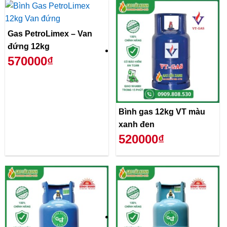
Gas PetroLimex – Van
đứng 12kg
570000₫
Bình gas 12kg VT màu
xanh đen
520000₫