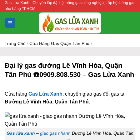
Gas Lửa Xanh - Chuyên lắp đặt hệ thống gas công nghiệp, Lắp hệ thống gas
Bỏ
nhà hàng TPHCM
qua
nội
dung
Trang Chủ
/
Cửa Hàng Gas Quận Tân Phú
/
Đại lý gas đường Lê Vĩnh Hòa, Quận
Tân Phú ☎️0909.808.530 – Gas Lửa Xanh
Cửa hàng
Gas Lửa Xanh
, chuyên giao gas đổi gas tại
Đường Lê Vĩnh Hòa, Quận Tân Phú
.
Gas lửa xanh
–
giao gas nhanh
Đường Lê Vĩnh Hòa, Quận Tân