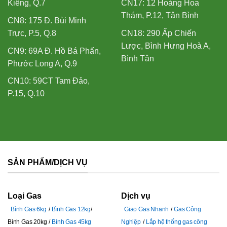
Kiểng, Q.7
CN17: 12 Hoàng Hoa
Thám, P.12, Tân Bình
CN8: 175 Đ. Bùi Minh
Trực, P.5, Q.8
CN18: 290 Ấp Chiến
Lược, Bình Hưng Hoà A,
CN9: 69A Đ. Hồ Bá Phấn,
Bình Tân
Phước Long A, Q.9
CN10: 59CT Tam Đảo,
P.15, Q.10
SẢN PHẨM/DỊCH VỤ
Loại Gas
Dịch vụ
Bình Gas 6kg
Bình Gas 12kg
Giao Gas Nhanh
Gas Công
Bình Gas 20kg
Bình Gas 45kg
Nghiệp
Lắp hệ thống gas công