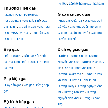
nghiệp
Lắp hệ thống gas nhà hàng
Thương Hiệu gas
Giao gas các quận
Saigon Petro
Petrolimex
PetroVietnam
Gas Dầu Khí
Gas
Giao gas Quận 12
Giao gas Quận
Bình Minh
Gia Đình Gas
Gas Total
Gò Vấp
Giao gas Quận Tân Bình
Gas MISS
VT Gas
Thủ Đức Gas
Giao gas Quận Tân Phú
Giao gas
Gas ELF 12kg
Huyện Hóc Môn
Bếp gas
Dịch vụ giao gas
Bếp gas đơn
Bếp gas đôi
Bếp
Đường Trường Chinh
Đường
gas mặt kính
Bếp gas du lịch
Bếp
Nguyễn Văn Quá
Đường Phan huy
gas Mini
ích
Đường Pham văn chiêu
Đường Lê đức thọ
Đường Lê văn
Phụ kiện gas
khương
Đường Quang trung
Dây dẫn gas
Van gas
kiềng bếp
Đường Tô ký
Đường Nguyễn Ảnh
gas
thủ
Đường Tân sơn
Đường
Nguyễn văn khối
Đường Lê Văn
Bộ bình bếp gas
Thọ