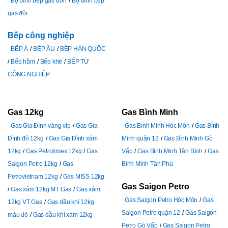
Bộ bình bếp gas đơn
Bộ bình bếp
gas đôi
Bếp công nghiệp
BẾP Á
BẾP ÂU
BẾP HÀN QUỐC
Bếp hầm
Bếp khè
BẾP TỪ
CÔNG NGHIỆP
Gas 12kg
Gas Bình Minh
Gas Gia Đình vàng vip
Gas Gia
Gas Bình Minh Hóc Môn
Gas Bình
Đình đỏ 12kg
Gas Gia Đình xám
Minh quận 12
Gas Bình Minh Gò
12kg
Gas Petrolimex 12kg
Gas
Vấp
Gas Bình Minh Tân Bình
Gas
Saigon Petro 12kg
Gas
Bình Minh Tân Phú
Petrovietnam 12kg
Gas MISS 12kg
Gas Saigon Petro
Gas xám 12kg MT Gas
Gas xám
Gas Saigon Petro Hóc Môn
Gas
12kg VT Gas
Gas dầu khí 12kg
Saigon Petro quận 12
Gas Saigon
màu đỏ
Gas dầu khí xám 12kg
Petro Gò Vấp
Gas Saigon Petro