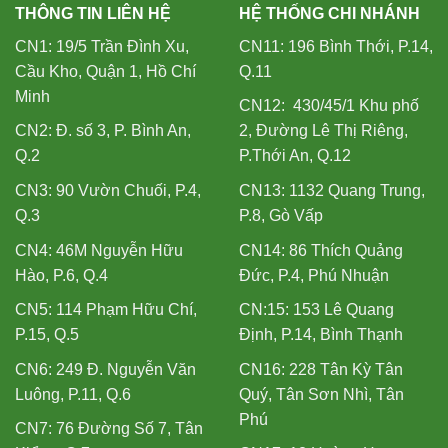
THÔNG TIN LIÊN HỆ
HỆ THỐNG CHI NHÁNH
CN1: 19/5 Trần Đình Xu,
CN11: 196 Bình Thới, P.14,
Cầu Kho, Quận 1, Hồ Chí
Q.11
Minh
CN12: 430/45/1 Khu phố
CN2: Đ. số 3, P. Bình An,
2, Đường Lê Thị Riêng,
Q.2
P.Thới An, Q.12
CN3: 90 Vườn Chuối, P.4,
CN13: 1132 Quang Trung,
Q.3
P.8, Gò Vấp
CN4: 46M Nguyễn Hữu
CN14: 86 Thích Quảng
Hào, P.6, Q.4
Đức, P.4, Phú Nhuận
CN5: 114 Phạm Hữu Chí,
CN:15: 153 Lê Quang
P.15, Q.5
Định, P.14, Bình Thạnh
CN6: 249 Đ. Nguyễn Văn
CN16: 228 Tân Kỳ Tân
Luông, P.11, Q.6
Quý, Tân Sơn Nhì, Tân
Phú
CN7: 76 Đường Số 7, Tân