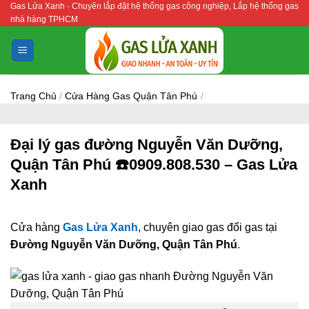
Gas Lửa Xanh - Chuyên lắp đặt hệ thống gas công nghiệp, Lắp hệ thống gas
Bỏ
nhà hàng TPHCM
qua
nội
dung
Trang Chủ
/
Cửa Hàng Gas Quận Tân Phú
/
Đại lý gas đường Nguyễn Văn Dưỡng,
Quận Tân Phú ☎️0909.808.530 – Gas Lửa
Xanh
Cửa hàng
Gas Lửa Xanh
, chuyên giao gas đổi gas tại
Đường Nguyễn Văn Dưỡng, Quận Tân Phú
.