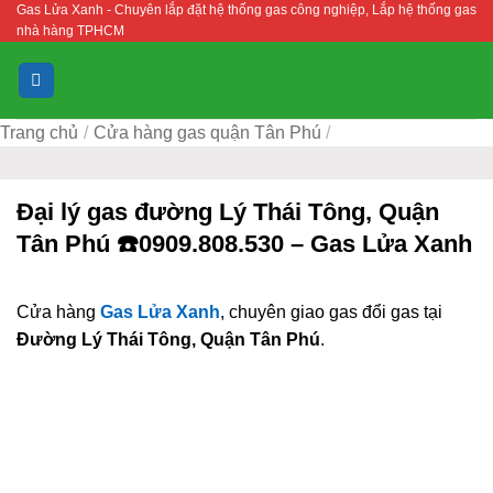
Gas Lửa Xanh - Chuyên lắp đặt hệ thống gas công nghiệp, Lắp hệ thống gas
Bỏ
nhà hàng TPHCM
qua
nội
dung
Trang chủ
/
Cửa hàng gas quận Tân Phú
/
Đại lý gas đường Lý Thái Tông, Quận
Tân Phú ☎️0909.808.530 – Gas Lửa Xanh
Cửa hàng
Gas Lửa Xanh
, chuyên giao gas đổi gas tại
Đường Lý Thái Tông, Quận Tân Phú
.