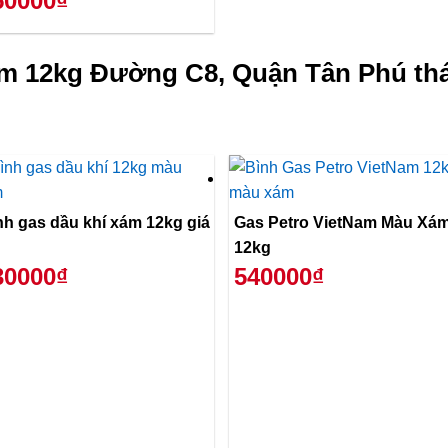
50000₫
ám 12kg Đường C8, Quận Tân Phú thá
nh gas dầu khí xám 12kg giá
Gas Petro VietNam Màu Xá
12kg
30000₫
540000₫