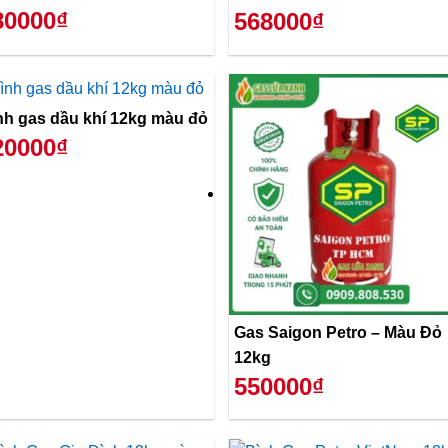
80000₫
568000₫
nh gas dầu khí 12kg màu đỏ
20000₫
Gas Saigon Petro – Màu Đỏ
12kg
550000₫