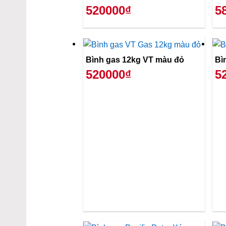
520000₫
5
Bình gas 12kg VT màu đỏ
Bì
520000₫
5