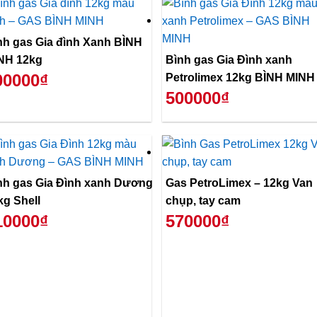
̀nh gas Gia đình Xanh BÌNH
NH 12kg
Bình gas Gia Đình xanh
00000₫
Petrolimex 12kg BÌNH MINH
500000₫
nh gas Gia Đình xanh Dương
Gas PetroLimex – 12kg Van
kg Shell
chụp, tay cam
10000₫
570000₫