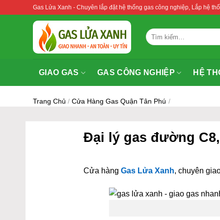
Bỏ
Gas Lửa Xanh - Chuyên lắp đặt hệ thống gas công nghiệp, Lắp hệ 
qua
nội
Tìm
dung
kiếm:
GIAO GAS
GAS CÔNG NGHIỆP
HỆ TH
Trang Chủ
/
Cửa Hàng Gas Quận Tân Phú
/
Đại lý gas đường C8
Cửa hàng
Gas Lửa Xanh
, chuyên giao