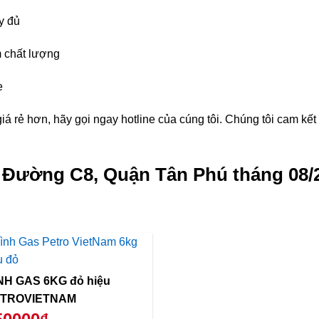
y đủ
 chất lượng
e
á rẻ hơn, hãy gọi ngay hotline của cúng tôi. Chúng tôi cam kế
g Đường C8, Quận Tân Phú tháng 08/
NH GAS 6KG đỏ hiệu
TROVIETNAM