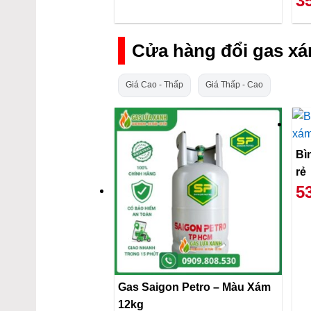
3
Cửa hàng đổi gas x
Giá Cao - Thấp
Giá Thấp - Cao
Bì
rẻ
5
Gas Saigon Petro – Màu Xám
12kg