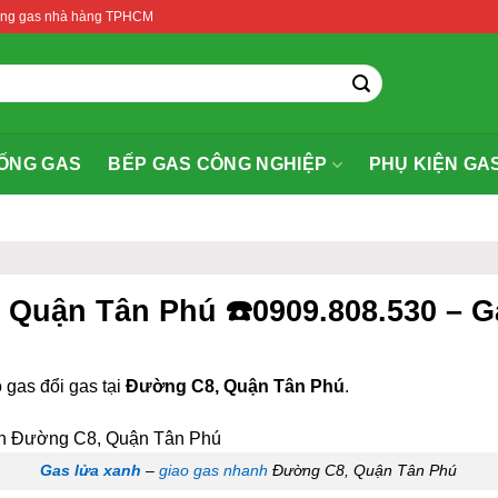
thống gas nhà hàng TPHCM
ỐNG GAS
BẾP GAS CÔNG NGHIỆP
PHỤ KIỆN GA
, Quận Tân Phú ☎️0909.808.530 – 
 gas đổi gas tại
Đường C8, Quận Tân Phú
.
Gas lửa xanh
–
giao gas nhanh
Đường C8, Quận Tân Phú