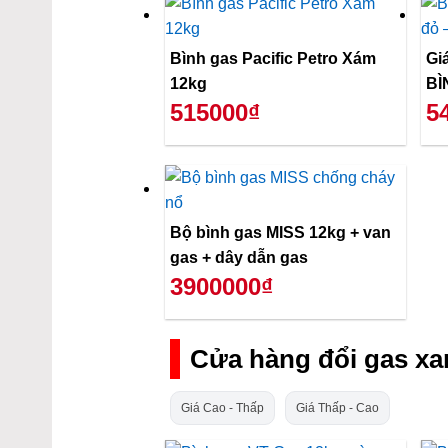
Bình gas Pacific Petro Xám
Gi
12kg
BÌ
515000₫
5
Bộ bình gas MISS 12kg + van
gas + dây dẫn gas
3900000₫
Cửa hàng đổi gas xa
Giá Cao - Thấp
Giá Thấp - Cao