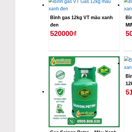
Bình gas 12kg VT màu xanh
Bi
đen
MI
520000₫
5
Bì
12
5