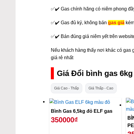
✅✔️ Gas chính hãng có niêm phong đầ
✅✔️ Gas đủ ký, không bán
gas giả
kém
✅✔️ Bán đúng giá niêm yết trên websit
Nếu khách hàng thấy nơi khác có gas gi
giá rẻ nhất
Giá Đổi bình gas 6k
Giá Cao - Thấp
Giá Thấp - Cao
Bình Gas 6,5kg đỏ ELF gas
BÌ
350000₫
PE