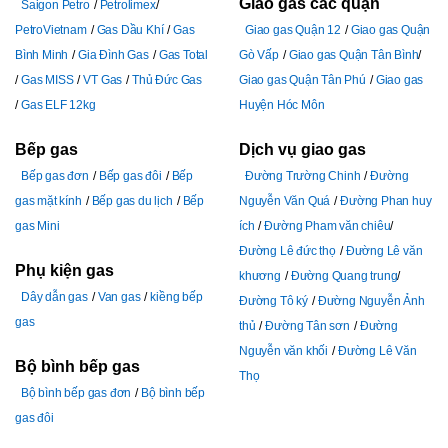
Giao gas các quận
Saigon Petro
Petrolimex
PetroVietnam
Gas Dầu Khí
Gas
Giao gas Quận 12
Giao gas Quận
Bình Minh
Gia Đình Gas
Gas Total
Gò Vấp
Giao gas Quận Tân Bình
Gas MISS
VT Gas
Thủ Đức Gas
Giao gas Quận Tân Phú
Giao gas
Gas ELF 12kg
Huyện Hóc Môn
Bếp gas
Dịch vụ giao gas
Bếp gas đơn
Bếp gas đôi
Bếp
Đường Trường Chinh
Đường
gas mặt kính
Bếp gas du lịch
Bếp
Nguyễn Văn Quá
Đường Phan huy
gas Mini
ích
Đường Pham văn chiêu
Đường Lê đức thọ
Đường Lê văn
Phụ kiện gas
khương
Đường Quang trung
Dây dẫn gas
Van gas
kiềng bếp
Đường Tô ký
Đường Nguyễn Ảnh
gas
thủ
Đường Tân sơn
Đường
Nguyễn văn khối
Đường Lê Văn
Bộ bình bếp gas
Thọ
Bộ bình bếp gas đơn
Bộ bình bếp
gas đôi