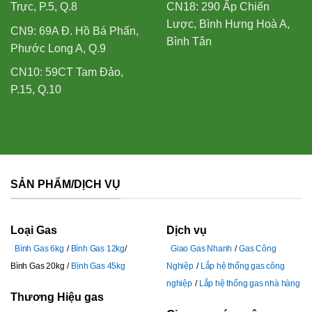
Trực, P.5, Q.8
CN18: 290 Ấp Chiến
Lược, Bình Hưng Hoà A,
CN9: 69A Đ. Hồ Bá Phấn,
Bình Tân
Phước Long A, Q.9
CN10: 59CT Tam Đảo,
P.15, Q.10
SẢN PHẨM/DỊCH VỤ
Loại Gas
Dịch vụ
Bình Gas 6kg
Bình Gas 12kg
Giao Gas Nhanh
Gas Công
Bình Gas 20kg
Bình Gas 45kg
Nghiệp
Lắp hệ thống gas công
nghiệp
Lắp hệ thống gas nhà hàng
Thương Hiệu gas