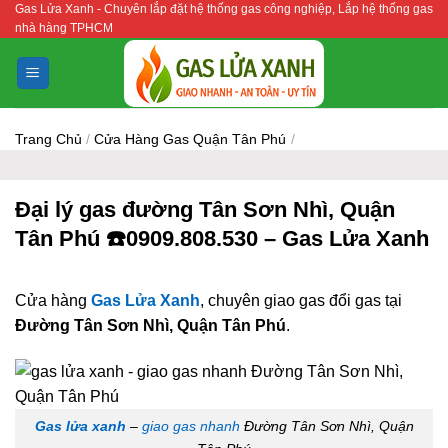
Gas Lửa Xanh - Chuyên lắp đặt hệ thống gas công nghiệp, Lắp hệ thống gas
Bỏ
nhà hàng TPHCM
qua
nội
dung
Trang Chủ
/
Cửa Hàng Gas Quận Tân Phú
/
Đại lý gas đường Tân Sơn Nhì, Quận
Tân Phú ☎️0909.808.530 – Gas Lửa Xanh
Cửa hàng
Gas Lửa Xanh
, chuyên giao gas đổi gas tại
Đường Tân Sơn Nhì, Quận Tân Phú
.
Gas lửa xanh
–
giao gas nhanh
Đường Tân Sơn Nhì, Quận