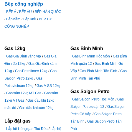
Bếp công nghiệp
BẾP Á
BẾP ÂU
BẾP HÀN QUỐC
Bếp hầm
Bếp khè
BẾP TỪ
CÔNG NGHIỆP
Gas 12kg
Gas Bình Minh
Gas Gia Đình vàng vip
Gas Gia
Gas Bình Minh Hóc Môn
Gas Bình
Đình đỏ 12kg
Gas Gia Đình xám
Minh quận 12
Gas Bình Minh Gò
12kg
Gas Petrolimex 12kg
Gas
Vấp
Gas Bình Minh Tân Bình
Gas
Saigon Petro 12kg
Gas
Bình Minh Tân Phú
Petrovietnam 12kg
Gas MISS 12kg
Gas Saigon Petro
Gas xám 12kg MT Gas
Gas xám
Gas Saigon Petro Hóc Môn
Gas
12kg VT Gas
Gas dầu khí 12kg
Saigon Petro quận 12
Gas Saigon
màu đỏ
Gas dầu khí xám 12kg
Petro Gò Vấp
Gas Saigon Petro
Lắp đặt gas
Tân Bình
Gas Saigon Petro Tân
Lắp hệ thống gas Thủ Đức
Lắp hệ
Phú