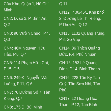
Cầu Kho, Quận 1, Hồ Chí
Q.11
Minh
CN12: 430/45/1 Khu phố
CN2: Đ. số 3, P. Bình An,
2, Đường Lê Thị Riêng,
Q.2
P.Thới An, Q.12
CN3: 90 Vườn Chuối, P.4,
CN13: 1132 Quang Trung,
Q.3
P.8, Gò Vấp
CN4: 46M Nguyễn Hữu
CN14: 86 Thích Quảng
Hào, P.6, Q.4
Đức, P.4, Phú Nhuận
CN5: 114 Phạm Hữu Chí,
CN:15: 153 Lê Quang
P.15, Q.5
Định, P.14, Bình Thạnh
CN6: 249 Đ. Nguyễn Văn
CN16: 228 Tân Kỳ Tân
Luông, P.11, Q.6
Quý, Tân Sơn Nhì, Tân
Phú
CN7: 76 Đường Số 7, Tân
Kiểng, Q.7
CN17: 12 Hoàng Hoa
Thám, P.12, Tân Bình
CN8: 175 Đ. Bùi Minh