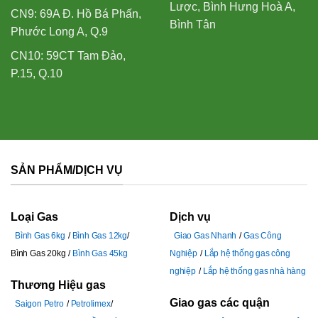
Lược, Bình Hưng Hoà A,
CN9: 69A Đ. Hồ Bá Phấn,
Bình Tân
Phước Long A, Q.9
CN10: 59CT Tam Đảo,
P.15, Q.10
SẢN PHẨM/DỊCH VỤ
Loại Gas
Dịch vụ
Bình Gas 6kg
Bình Gas 12kg
Giao Gas Nhanh
Gas Công
Bình Gas 20kg
Bình Gas 45kg
Nghiệp
Lắp hệ thống gas công
nghiệp
Lắp hệ thống gas nhà hàng
Thương Hiệu gas
Giao gas các quận
Saigon Petro
Petrolimex