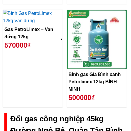
Gas PetroLimex – Van
đứng 12kg
570000₫
Bình gas Gia Đình xanh
Petrolimex 12kg BÌNH
MINH
500000₫
Đổi gas công nghiệp 45kg
Đường Ngô Bệ, Quận Tân Bình