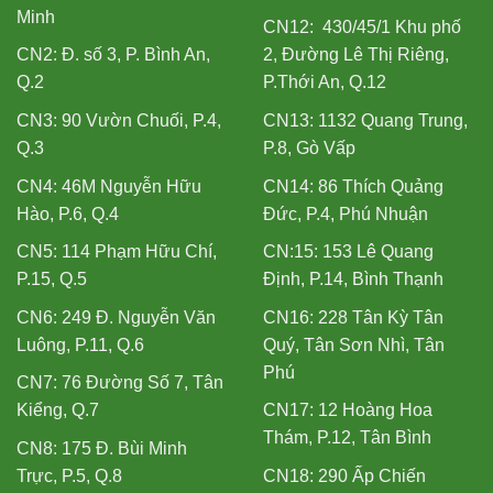
Minh
CN12: 430/45/1 Khu phố
CN2: Đ. số 3, P. Bình An,
2, Đường Lê Thị Riêng,
Q.2
P.Thới An, Q.12
CN3: 90 Vườn Chuối, P.4,
CN13: 1132 Quang Trung,
Q.3
P.8, Gò Vấp
CN4: 46M Nguyễn Hữu
CN14: 86 Thích Quảng
Hào, P.6, Q.4
Đức, P.4, Phú Nhuận
CN5: 114 Phạm Hữu Chí,
CN:15: 153 Lê Quang
P.15, Q.5
Định, P.14, Bình Thạnh
CN6: 249 Đ. Nguyễn Văn
CN16: 228 Tân Kỳ Tân
Luông, P.11, Q.6
Quý, Tân Sơn Nhì, Tân
Phú
CN7: 76 Đường Số 7, Tân
Kiểng, Q.7
CN17: 12 Hoàng Hoa
Thám, P.12, Tân Bình
CN8: 175 Đ. Bùi Minh
Trực, P.5, Q.8
CN18: 290 Ấp Chiến