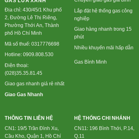
GAS LỬA XANH
Địa chỉ: 430/45/1 Khu phố
Lắp đặt hệ thống gas công
2, Đường Lê Thị Riêng,
nghiệp
Phường Thới An, Thành
Giao hàng nhanh trong 15
phố Hồ Chí Minh
phút
Mã số thuế: 0317776698
Nhiều khuyến mãi hấp dẫn
Hotline: 0909.808.530
Gas Bình Minh
Điện thoại:
(028)35.35.81.45
Giao gas nhanh giá rẻ nhất
Giao Gas Nhanh
THÔNG TIN LIÊN HỆ
HỆ THỐNG CHI NHÁNH
CN1: 19/5 Trần Đình Xu,
CN11: 196 Bình Thới, P.14,
Cầu Kho, Quận 1, Hồ Chí
Q.11