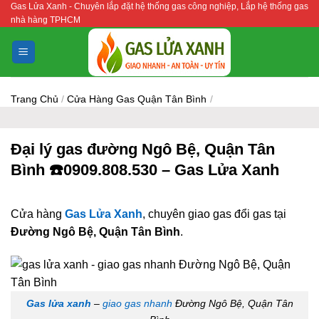
Gas Lửa Xanh - Chuyên lắp đặt hệ thống gas công nghiệp, Lắp hệ thống gas
Bỏ
nhà hàng TPHCM
qua
nội
dung
Trang Chủ
/
Cửa Hàng Gas Quận Tân Bình
/
Đại lý gas đường Ngô Bệ, Quận Tân
Bình ☎️0909.808.530 – Gas Lửa Xanh
Cửa hàng
Gas Lửa Xanh
, chuyên giao gas đổi gas tại
Đường Ngô Bệ, Quận Tân Bình
.
Gas lửa xanh
–
giao gas nhanh
Đường Ngô Bệ, Quận Tân