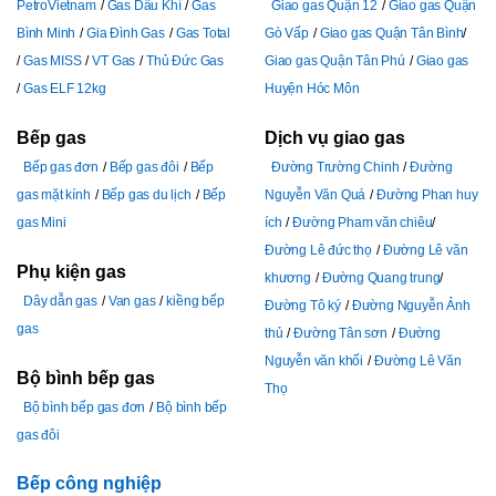
PetroVietnam
Gas Dầu Khí
Gas
Giao gas Quận 12
Giao gas Quận
Bình Minh
Gia Đình Gas
Gas Total
Gò Vấp
Giao gas Quận Tân Bình
Gas MISS
VT Gas
Thủ Đức Gas
Giao gas Quận Tân Phú
Giao gas
Gas ELF 12kg
Huyện Hóc Môn
Bếp gas
Dịch vụ giao gas
Bếp gas đơn
Bếp gas đôi
Bếp
Đường Trường Chinh
Đường
gas mặt kính
Bếp gas du lịch
Bếp
Nguyễn Văn Quá
Đường Phan huy
gas Mini
ích
Đường Pham văn chiêu
Đường Lê đức thọ
Đường Lê văn
Phụ kiện gas
khương
Đường Quang trung
Dây dẫn gas
Van gas
kiềng bếp
Đường Tô ký
Đường Nguyễn Ảnh
gas
thủ
Đường Tân sơn
Đường
Nguyễn văn khối
Đường Lê Văn
Bộ bình bếp gas
Thọ
Bộ bình bếp gas đơn
Bộ bình bếp
gas đôi
Bếp công nghiệp