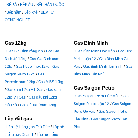
BẾP Á
BẾP ÂU
BẾP HÀN QUỐC
Bếp hầm
Bếp khè
BẾP TỪ
CÔNG NGHIỆP
Gas 12kg
Gas Bình Minh
Gas Gia Đình vàng vip
Gas Gia
Gas Bình Minh Hóc Môn
Gas Bình
Đình đỏ 12kg
Gas Gia Đình xám
Minh quận 12
Gas Bình Minh Gò
12kg
Gas Petrolimex 12kg
Gas
Vấp
Gas Bình Minh Tân Bình
Gas
Saigon Petro 12kg
Gas
Bình Minh Tân Phú
Petrovietnam 12kg
Gas MISS 12kg
Gas Saigon Petro
Gas xám 12kg MT Gas
Gas xám
Gas Saigon Petro Hóc Môn
Gas
12kg VT Gas
Gas dầu khí 12kg
Saigon Petro quận 12
Gas Saigon
màu đỏ
Gas dầu khí xám 12kg
Petro Gò Vấp
Gas Saigon Petro
Lắp đặt gas
Tân Bình
Gas Saigon Petro Tân
Lắp hệ thống gas Thủ Đức
Lắp hệ
Phú
thống gas Quận 1
Lắp hệ thống