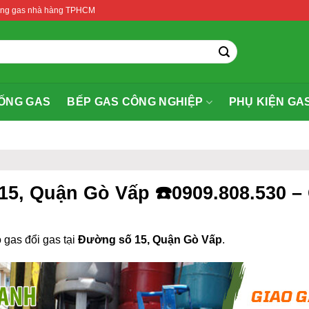
thống gas nhà hàng TPHCM
ỐNG GAS
BẾP GAS CÔNG NGHIỆP
PHỤ KIỆN GA
 15, Quận Gò Vấp ☎️0909.808.530 
 gas đổi gas tại
Đường số 15, Quận Gò Vấp
.