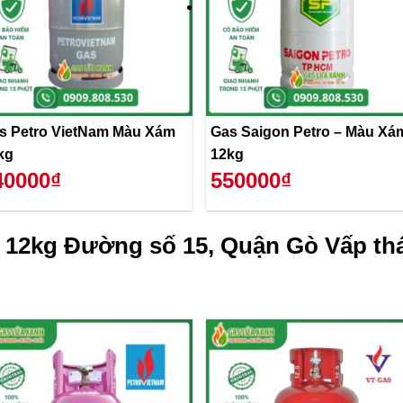
s Petro VietNam Màu Xám
Gas Saigon Petro – Màu Xá
kg
12kg
40000₫
550000₫
 12kg Đường số 15, Quận Gò Vấp th