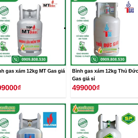
nh gas xám 12kg MT Gas giá
Bình gas xám 12kg Thủ Đứ
Gas giá sỉ
99000₫
499000₫