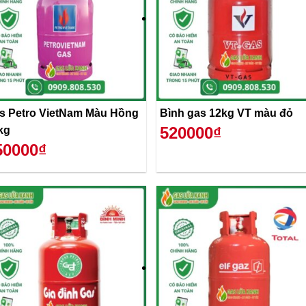
s Petro VietNam Màu Hồng
Bình gas 12kg VT màu đỏ
520000₫
kg
50000₫