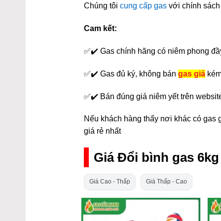
Chúng tôi
cung cấp gas
với chính sách 
Cam kết:
✅✔️ Gas chính hãng có niêm phong đầ
✅✔️ Gas đủ ký, không bán
gas giả
kém
✅✔️ Bán đúng giá niêm yết trên websit
Nếu khách hàng thấy nơi khác có gas gi
giá rẻ nhất
Giá Đổi bình gas 6k
Giá Cao - Thấp
Giá Thấp - Cao