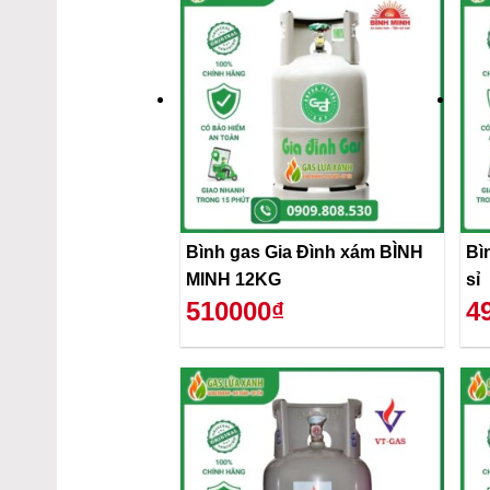
Bình gas Gia Đình xám BÌNH
Bì
MINH 12KG
sỉ
510000₫
4