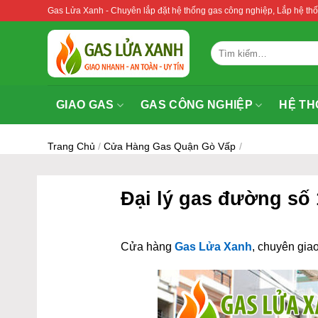
Bỏ
Gas Lửa Xanh - Chuyên lắp đặt hệ thống gas công nghiệp, Lắp hệ 
qua
nội
Tìm
dung
kiếm:
GIAO GAS
GAS CÔNG NGHIỆP
HỆ TH
Trang Chủ
/
Cửa Hàng Gas Quận Gò Vấp
/
Đại lý gas đường số
Cửa hàng
Gas Lửa Xanh
, chuyên giao