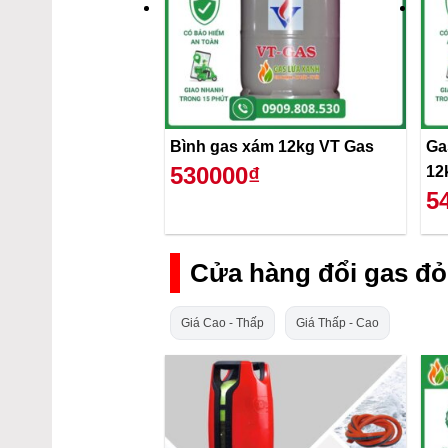
Bình gas xám 12kg VT Gas
Ga
530000₫
12
5
Cửa hàng đổi gas đỏ
Giá Cao - Thấp
Giá Thấp - Cao