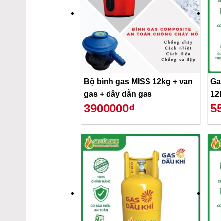
Bộ bình gas MISS 12kg + van
Ga
gas + dây dẫn gas
12
3900000₫
5