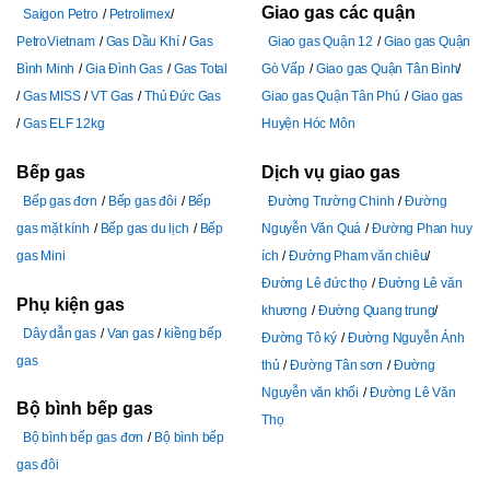
Giao gas các quận
Saigon Petro
Petrolimex
PetroVietnam
Gas Dầu Khí
Gas
Giao gas Quận 12
Giao gas Quận
Bình Minh
Gia Đình Gas
Gas Total
Gò Vấp
Giao gas Quận Tân Bình
Gas MISS
VT Gas
Thủ Đức Gas
Giao gas Quận Tân Phú
Giao gas
Gas ELF 12kg
Huyện Hóc Môn
Bếp gas
Dịch vụ giao gas
Bếp gas đơn
Bếp gas đôi
Bếp
Đường Trường Chinh
Đường
gas mặt kính
Bếp gas du lịch
Bếp
Nguyễn Văn Quá
Đường Phan huy
gas Mini
ích
Đường Pham văn chiêu
Đường Lê đức thọ
Đường Lê văn
Phụ kiện gas
khương
Đường Quang trung
Dây dẫn gas
Van gas
kiềng bếp
Đường Tô ký
Đường Nguyễn Ảnh
gas
thủ
Đường Tân sơn
Đường
Nguyễn văn khối
Đường Lê Văn
Bộ bình bếp gas
Thọ
Bộ bình bếp gas đơn
Bộ bình bếp
gas đôi