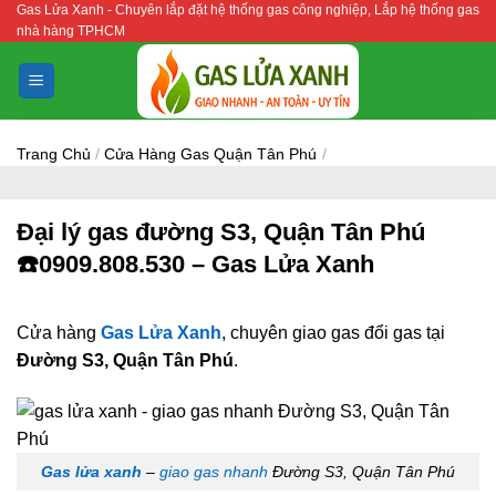
Gas Lửa Xanh - Chuyên lắp đặt hệ thống gas công nghiệp, Lắp hệ thống gas
Bỏ
nhà hàng TPHCM
qua
nội
dung
Trang Chủ
/
Cửa Hàng Gas Quận Tân Phú
/
Đại lý gas đường S3, Quận Tân Phú
☎️0909.808.530 – Gas Lửa Xanh
Cửa hàng
Gas Lửa Xanh
, chuyên giao gas đổi gas tại
Đường S3, Quận Tân Phú
.
Gas lửa xanh
–
giao gas nhanh
Đường S3, Quận Tân Phú