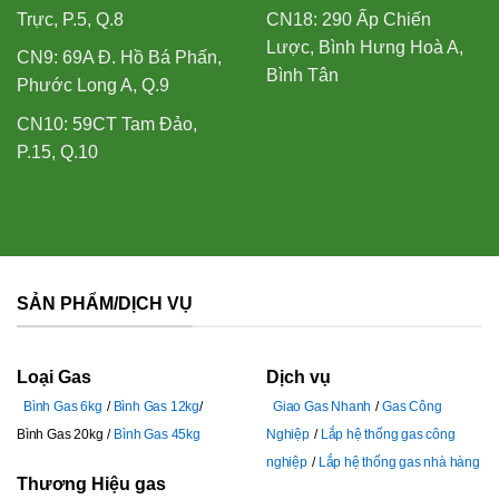
Trực, P.5, Q.8
CN18: 290 Ấp Chiến
Lược, Bình Hưng Hoà A,
CN9: 69A Đ. Hồ Bá Phấn,
Bình Tân
Phước Long A, Q.9
CN10: 59CT Tam Đảo,
P.15, Q.10
SẢN PHẨM/DỊCH VỤ
Loại Gas
Dịch vụ
Bình Gas 6kg
Bình Gas 12kg
Giao Gas Nhanh
Gas Công
Bình Gas 20kg
Bình Gas 45kg
Nghiệp
Lắp hệ thống gas công
nghiệp
Lắp hệ thống gas nhà hàng
Thương Hiệu gas