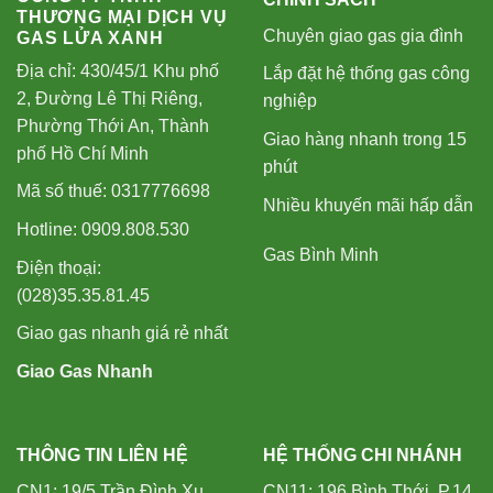
THƯƠNG MẠI DỊCH VỤ
Chuyên giao gas gia đình
GAS LỬA XANH
Địa chỉ: 430/45/1 Khu phố
Lắp đặt hệ thống gas công
2, Đường Lê Thị Riêng,
nghiệp
Phường Thới An, Thành
Giao hàng nhanh trong 15
phố Hồ Chí Minh
phút
Mã số thuế: 0317776698
Nhiều khuyến mãi hấp dẫn
Hotline: 0909.808.530
Gas Bình Minh
Điện thoại:
(028)35.35.81.45
Giao gas nhanh giá rẻ nhất
Giao Gas Nhanh
THÔNG TIN LIÊN HỆ
HỆ THỐNG CHI NHÁNH
CN1: 19/5 Trần Đình Xu,
CN11: 196 Bình Thới, P.14,