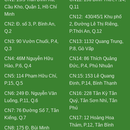
Cầu Kho, Quận 1, Hồ Chí
Q.11
Minh
CN12: 430/45/1 Khu phố
CN2: Đ. số 3, P. Bình An,
2, Đường Lê Thị Riêng,
Q.2
P.Thới An, Q.12
CN3: 90 Vườn Chuối, P.4,
CN13: 1132 Quang Trung,
Q.3
P.8, Gò Vấp
CN4: 46M Nguyễn Hữu
CN14: 86 Thích Quảng
Hào, P.6, Q.4
Đức, P.4, Phú Nhuận
CN5: 114 Phạm Hữu Chí,
CN:15: 153 Lê Quang
P.15, Q.5
Định, P.14, Bình Thạnh
CN6: 249 Đ. Nguyễn Văn
CN16: 228 Tân Kỳ Tân
Luông, P.11, Q.6
Quý, Tân Sơn Nhì, Tân
Phú
CN7: 76 Đường Số 7, Tân
Kiểng, Q.7
CN17: 12 Hoàng Hoa
Thám, P.12, Tân Bình
CN8: 175 Đ. Bùi Minh