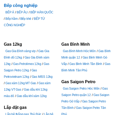
Bếp công nghiệp
BẾP Á
BẾP ÂU
BẾP HÀN QUỐC
Bếp hầm
Bếp khè
BẾP TỪ
CÔNG NGHIỆP
Gas 12kg
Gas Bình Minh
Gas Gia Đình vàng vip
Gas Gia
Gas Bình Minh Hóc Môn
Gas Bình
Đình đỏ 12kg
Gas Gia Đình xám
Minh quận 12
Gas Bình Minh Gò
12kg
Gas Petrolimex 12kg
Gas
Vấp
Gas Bình Minh Tân Bình
Gas
Saigon Petro 12kg
Gas
Bình Minh Tân Phú
Petrovietnam 12kg
Gas MISS 12kg
Gas Saigon Petro
Gas xám 12kg MT Gas
Gas xám
Gas Saigon Petro Hóc Môn
Gas
12kg VT Gas
Gas dầu khí 12kg
Saigon Petro quận 12
Gas Saigon
màu đỏ
Gas dầu khí xám 12kg
Petro Gò Vấp
Gas Saigon Petro
Lắp đặt gas
Tân Bình
Gas Saigon Petro Tân
Lắp hệ thống gas Thủ Đức
Lắp hệ
Phú