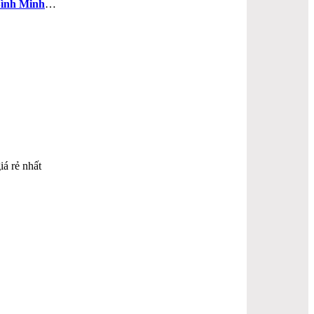
ình Minh
…
iá rẻ nhất