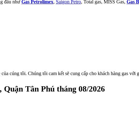
àng đầu như
Gas Petrolimex
,
Saigon Petro
, Total gas, MISS Gas,
Gas B
 của cúng tôi. Chúng tôi cam kết sẽ cung cấp cho khách hàng gas với g
, Quận Tân Phú tháng 08/2026