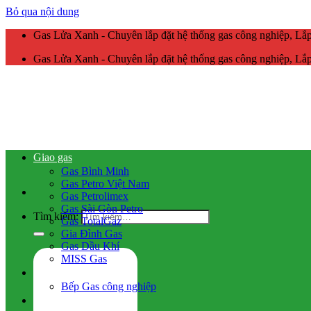
Bỏ qua nội dung
Gas Lửa Xanh - Chuyên lắp đặt hệ thống gas công nghiệp, L
Gas Lửa Xanh - Chuyên lắp đặt hệ thống gas công nghiệp, L
Giao gas
Gas Bình Minh
Gas Petro Việt Nam
Gas Petrolimex
Gas Sài Gòn Petro
Tìm kiếm:
Gas TotalGaz
Gia Đình Gas
Gas Dầu Khí
MISS Gas
Gas công nghiệp
Bếp Gas công nghiệp
Hệ thống gas