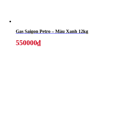
Gas Saigon Petro – Màu Xanh 12kg
550000₫