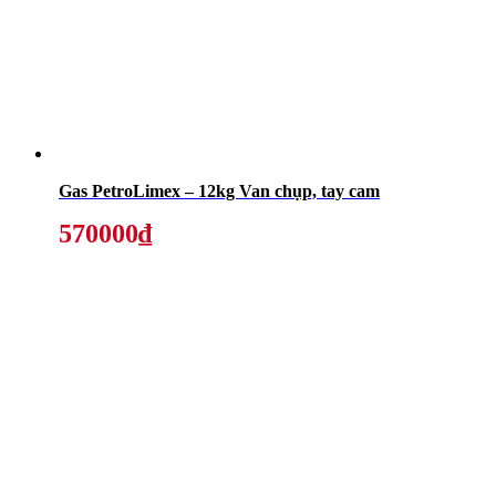
Gas PetroLimex – 12kg Van chụp, tay cam
570000₫