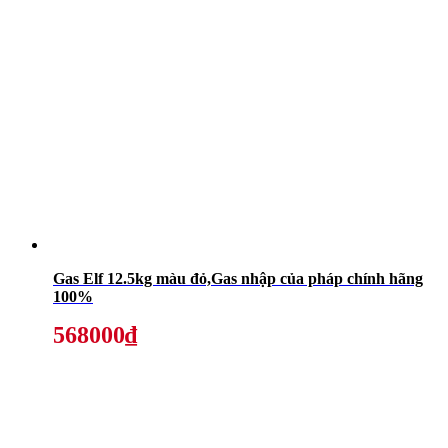
Gas Elf 12.5kg màu đỏ,Gas nhập của pháp chính hãng
100%
568000₫