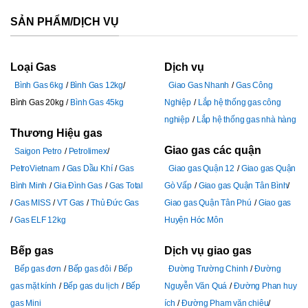
SẢN PHẨM/DỊCH VỤ
Loại Gas
Dịch vụ
Bình Gas 6kg
Bình Gas 12kg
Giao Gas Nhanh
Gas Công
Bình Gas 20kg
Bình Gas 45kg
Nghiệp
Lắp hệ thống gas công
nghiệp
Lắp hệ thống gas nhà hàng
Thương Hiệu gas
Giao gas các quận
Saigon Petro
Petrolimex
PetroVietnam
Gas Dầu Khí
Gas
Giao gas Quận 12
Giao gas Quận
Bình Minh
Gia Đình Gas
Gas Total
Gò Vấp
Giao gas Quận Tân Bình
Gas MISS
VT Gas
Thủ Đức Gas
Giao gas Quận Tân Phú
Giao gas
Gas ELF 12kg
Huyện Hóc Môn
Bếp gas
Dịch vụ giao gas
Bếp gas đơn
Bếp gas đôi
Bếp
Đường Trường Chinh
Đường
gas mặt kính
Bếp gas du lịch
Bếp
Nguyễn Văn Quá
Đường Phan huy
gas Mini
ích
Đường Pham văn chiêu