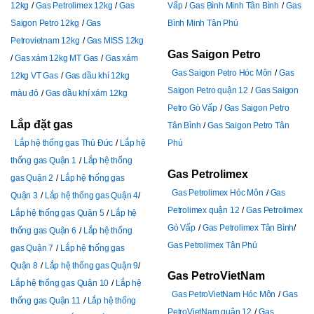
12kg
Gas Petrolimex 12kg
Gas
Vấp
Gas Bình Minh Tân Bình
Gas
Saigon Petro 12kg
Gas
Bình Minh Tân Phú
Petrovietnam 12kg
Gas MISS 12kg
Gas Saigon Petro
Gas xám 12kg MT Gas
Gas xám
Gas Saigon Petro Hóc Môn
Gas
12kg VT Gas
Gas dầu khí 12kg
Saigon Petro quận 12
Gas Saigon
màu đỏ
Gas dầu khí xám 12kg
Petro Gò Vấp
Gas Saigon Petro
Lắp đặt gas
Tân Bình
Gas Saigon Petro Tân
Lắp hệ thống gas Thủ Đức
Lắp hệ
Phú
thống gas Quận 1
Lắp hệ thống
Gas Petrolimex
gas Quận 2
Lắp hệ thống gas
Gas Petrolimex Hóc Môn
Gas
Quận 3
Lắp hệ thống gas Quận 4
Petrolimex quận 12
Gas Petrolimex
Lắp hệ thống gas Quận 5
Lắp hệ
Gò Vấp
Gas Petrolimex Tân Bình
thống gas Quận 6
Lắp hệ thống
Gas Petrolimex Tân Phú
gas Quận 7
Lắp hệ thống gas
Quận 8
Lắp hệ thống gas Quận 9
Gas PetroVietNam
Lắp hệ thống gas Quận 10
Lắp hệ
Gas PetroVietNam Hóc Môn
Gas
thống gas Quận 11
Lắp hệ thống
PetroVietNam quận 12
Gas