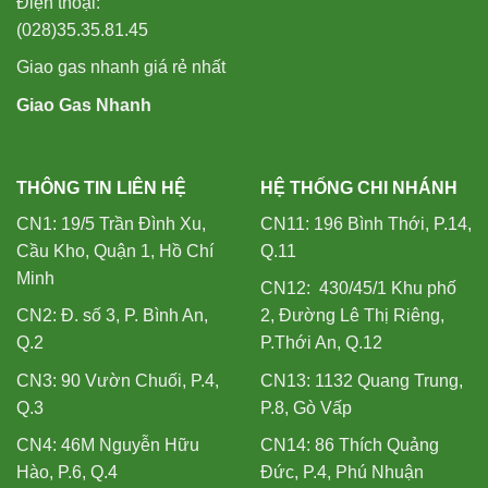
Điện thoại:
(028)35.35.81.45
Giao gas nhanh giá rẻ nhất
Giao Gas Nhanh
THÔNG TIN LIÊN HỆ
HỆ THỐNG CHI NHÁNH
CN1: 19/5 Trần Đình Xu,
CN11: 196 Bình Thới, P.14,
Cầu Kho, Quận 1, Hồ Chí
Q.11
Minh
CN12: 430/45/1 Khu phố
CN2: Đ. số 3, P. Bình An,
2, Đường Lê Thị Riêng,
Q.2
P.Thới An, Q.12
CN3: 90 Vườn Chuối, P.4,
CN13: 1132 Quang Trung,
Q.3
P.8, Gò Vấp
CN4: 46M Nguyễn Hữu
CN14: 86 Thích Quảng
Hào, P.6, Q.4
Đức, P.4, Phú Nhuận