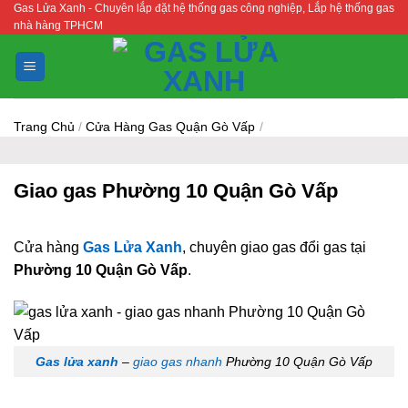
Gas Lửa Xanh - Chuyên lắp đặt hệ thống gas công nghiệp, Lắp hệ thống gas
Bỏ
nhà hàng TPHCM
qua
nội
dung
Trang Chủ
/
Cửa Hàng Gas Quận Gò Vấp
/
Giao gas Phường 10 Quận Gò Vấp
Cửa hàng
Gas Lửa Xanh
, chuyên giao gas đổi gas tại
Phường 10 Quận Gò Vấp
.
Gas lửa xanh
–
giao gas nhanh
Phường 10 Quận Gò Vấp