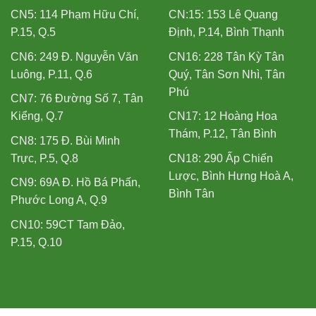
CN5: 114 Phạm Hữu Chí,
CN:15: 153 Lê Quang
P.15, Q.5
Định, P.14, Bình Thạnh
CN6: 249 Đ. Nguyễn Văn
CN16: 228 Tân Kỳ Tân
Luông, P.11, Q.6
Quý, Tân Sơn Nhì, Tân
Phú
CN7: 76 Đường Số 7, Tân
Kiểng, Q.7
CN17: 12 Hoàng Hoa
Thám, P.12, Tân Bình
CN8: 175 Đ. Bùi Minh
Trực, P.5, Q.8
CN18: 290 Ấp Chiến
Lược, Bình Hưng Hoà A,
CN9: 69A Đ. Hồ Bá Phấn,
Bình Tân
Phước Long A, Q.9
CN10: 59CT Tam Đảo,
P.15, Q.10