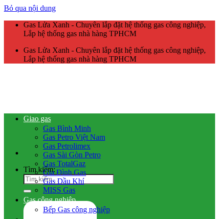
Bỏ qua nội dung
Gas Lửa Xanh - Chuyên lắp đặt hệ thống gas công nghiệp,
Lắp hệ thống gas nhà hàng TPHCM
Gas Lửa Xanh - Chuyên lắp đặt hệ thống gas công nghiệp,
Lắp hệ thống gas nhà hàng TPHCM
Giao gas
Gas Bình Minh
Gas Petro Việt Nam
Gas Petrolimex
Gas Sài Gòn Petro
Gas TotalGaz
Tìm kiếm:
Gia Đình Gas
Gas Dầu Khí
MISS Gas
Gas công nghiệp
Bếp Gas công nghiệp