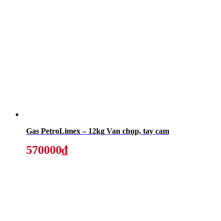
Gas PetroLimex – 12kg Van chụp, tay cam
570000₫