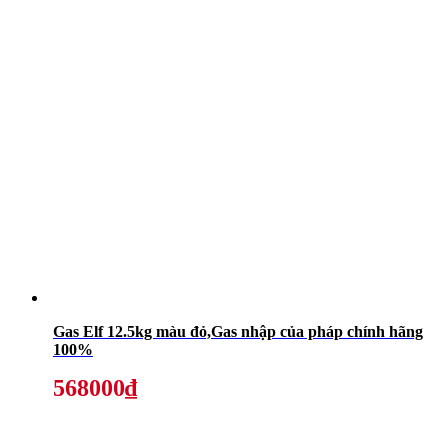
Gas Elf 12.5kg màu đỏ,Gas nhập của pháp chính hãng
100%
568000₫