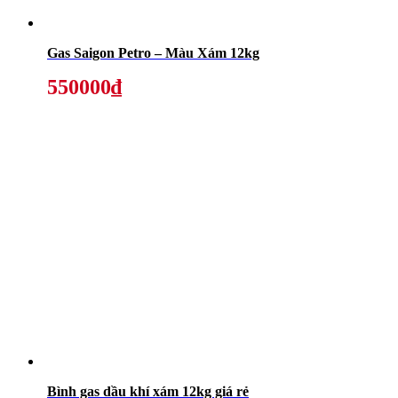
Gas Saigon Petro – Màu Xám 12kg
550000₫
Bình gas dầu khí xám 12kg giá rẻ