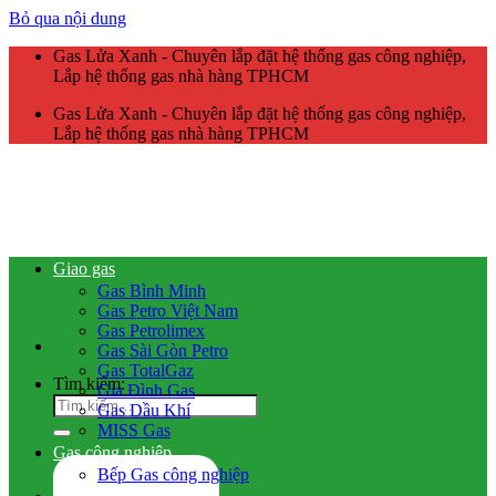
Bỏ qua nội dung
Gas Lửa Xanh - Chuyên lắp đặt hệ thống gas công nghiệp,
Lắp hệ thống gas nhà hàng TPHCM
Gas Lửa Xanh - Chuyên lắp đặt hệ thống gas công nghiệp,
Lắp hệ thống gas nhà hàng TPHCM
Giao gas
Gas Bình Minh
Gas Petro Việt Nam
Gas Petrolimex
Gas Sài Gòn Petro
Gas TotalGaz
Tìm kiếm:
Gia Đình Gas
Gas Dầu Khí
MISS Gas
Gas công nghiệp
Bếp Gas công nghiệp