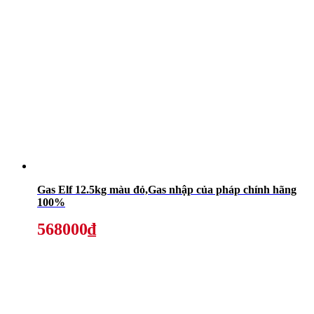
Gas Elf 12.5kg màu đỏ,Gas nhập của pháp chính hãng
100%
568000₫