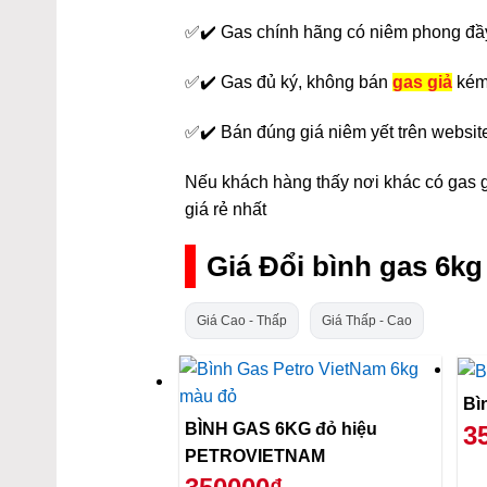
✅✔️ Gas chính hãng có niêm phong đầ
✅✔️ Gas đủ ký, không bán
gas giả
kém
✅✔️ Bán đúng giá niêm yết trên websit
Nếu khách hàng thấy nơi khác có gas gi
giá rẻ nhất
Giá Đổi bình gas 6k
Giá Cao - Thấp
Giá Thấp - Cao
BÌNH GAS 6KG đỏ hiệu
3
PETROVIETNAM