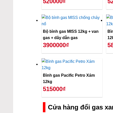
520000₫
5
Bộ bình gas MISS 12kg + van
Bì
gas + dây dẫn gas
12
3900000₫
5
Bình gas Pacific Petro Xám
12kg
515000₫
Cửa hàng đổi gas xa