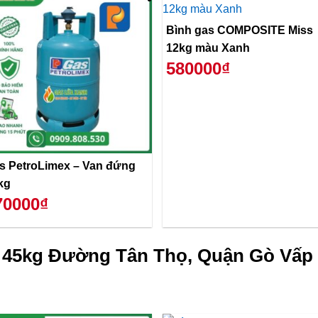
Bình gas COMPOSITE Miss
12kg màu Xanh
580000₫
s PetroLimex – Van đứng
kg
70000₫
 45kg Đường Tân Thọ, Quận Gò Vấp 