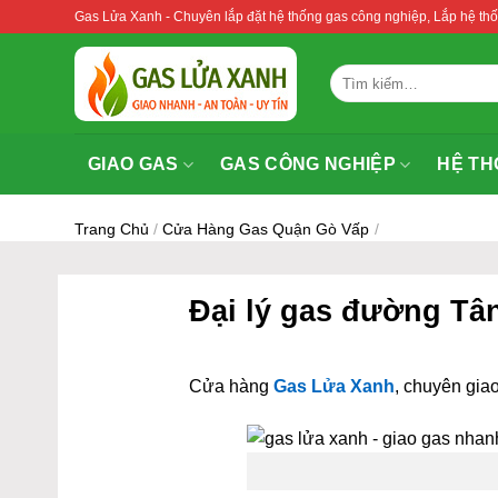
Bỏ
Gas Lửa Xanh - Chuyên lắp đặt hệ thống gas công nghiệp, Lắp hệ 
qua
nội
Tìm
dung
kiếm:
GIAO GAS
GAS CÔNG NGHIỆP
HỆ TH
Trang Chủ
/
Cửa Hàng Gas Quận Gò Vấp
/
Đại lý gas đường Tâ
Cửa hàng
Gas Lửa Xanh
, chuyên giao