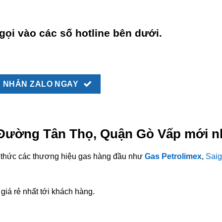
gọi vào các số hotline bên dưới.
NHẮN ZALO NGAY
i Đường Tân Thọ, Quận Gò Vấp mới n
nh thức các thương hiệu gas hàng đầu như
Gas Petrolimex
,
Saig
giá rẻ nhất tới khách hàng.