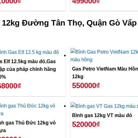
10000₫
499000₫
 12kg Đường Tân Thọ, Quận Gò Vấp 
s Elf 12.5kg màu đỏ,Gas
Gas Petro VietNam Màu Hồ
ập của pháp chính hãng
12kg
0%
550000₫
68000₫
Bình gas 12kg VT màu đỏ
nh gas Thủ Đức 12kg vỏ
520000₫
ựa