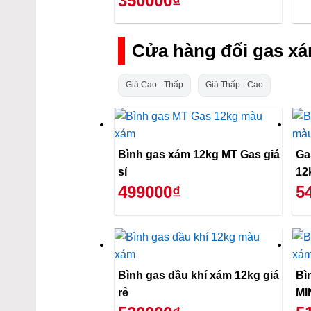
350000₫
Cửa hàng đổi gas x
Giá Cao - Thấp
Giá Thấp - Cao
Bình gas xám 12kg MT Gas giá
Ga
sỉ
12
499000₫
5
Bình gas dầu khí xám 12kg giá
Bì
rẻ
MI