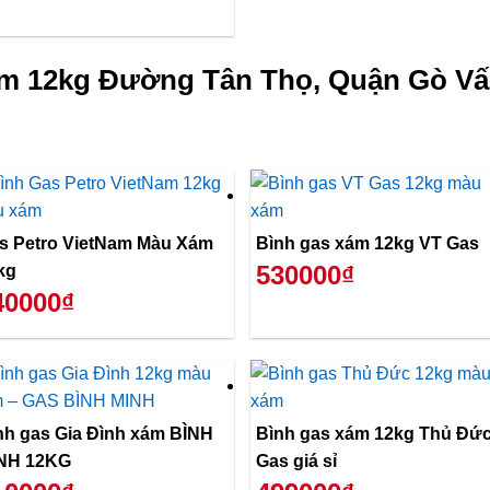
ám 12kg Đường Tân Thọ, Quận Gò Vấ
s Petro VietNam Màu Xám
Bình gas xám 12kg VT Gas
530000₫
kg
40000₫
nh gas Gia Đình xám BÌNH
Bình gas xám 12kg Thủ Đứ
NH 12KG
Gas giá sỉ