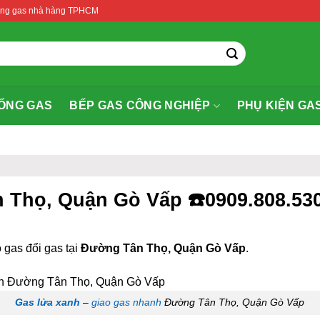
thống gas nhà hàng TPHCM
ỐNG GAS
BẾP GAS CÔNG NGHIỆP
PHỤ KIỆN GA
n Thọ, Quận Gò Vấp ☎️0909.808.53
 gas đổi gas tại
Đường Tân Thọ, Quận Gò Vấp
.
Gas lửa xanh
–
giao gas nhanh
Đường Tân Thọ, Quận Gò Vấp