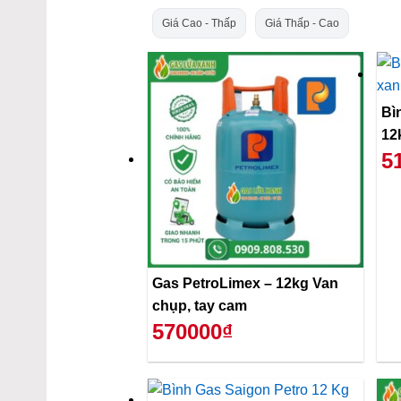
Giá Cao - Thấp
Giá Thấp - Cao
Bì
12
5
Gas PetroLimex – 12kg Van
chụp, tay cam
570000₫