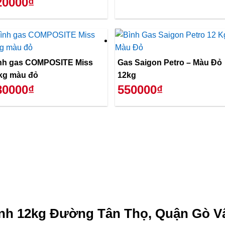
20000₫
nh gas COMPOSITE Miss
Gas Saigon Petro – Màu Đỏ
kg màu đỏ
12kg
80000₫
550000₫
nh 12kg Đường Tân Thọ, Quận Gò Vấ