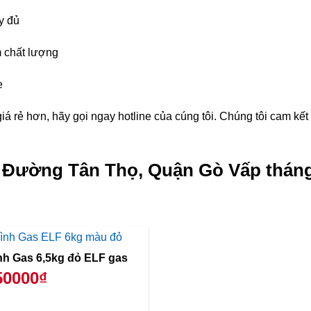
y đủ
 chất lượng
e
á rẻ hơn, hãy gọi ngay hotline của cúng tôi. Chúng tôi cam kế
g Đường Tân Thọ, Quận Gò Vấp tháng
Bình Gas 6,5kg đỏ ELF gas
50000₫