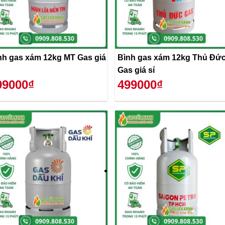
nh gas xám 12kg MT Gas giá
Bình gas xám 12kg Thủ Đứ
Gas giá sỉ
99000₫
499000₫