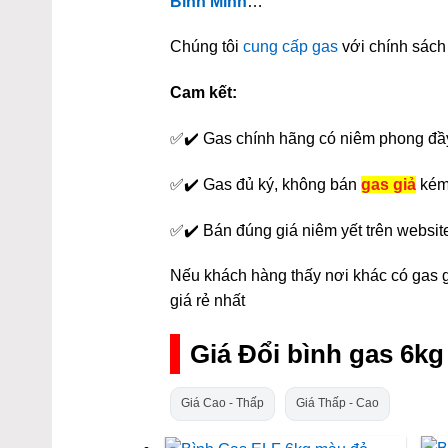
Bình Minh
…
Chúng tôi
cung cấp gas
với chính sách 
Cam kết:
✅✔️ Gas chính hãng có niêm phong đầ
✅✔️ Gas đủ ký, không bán
gas giả
kém
✅✔️ Bán đúng giá niêm yết trên websit
Nếu khách hàng thấy nơi khác có gas gi
giá rẻ nhất
Giá Đổi bình gas 6k
Giá Cao - Thấp
Giá Thấp - Cao