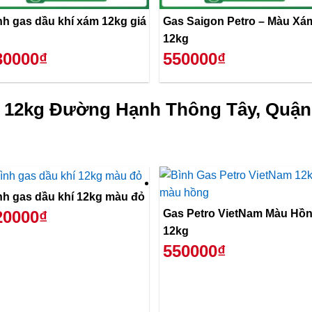
nh gas dầu khí xám 12kg giá
Gas Saigon Petro – Màu Xá
12kg
30000₫
550000₫
ỏ 12kg Đường Hạnh Thông Tây, Quận
nh gas dầu khí 12kg màu đỏ
Gas Petro VietNam Màu Hồ
20000₫
12kg
550000₫