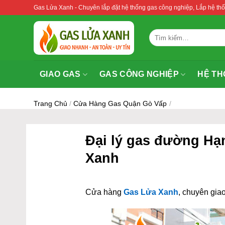
Bỏ
Gas Lửa Xanh - Chuyên lắp đặt hệ thống gas công nghiệp, Lắp hệ 
qua
nội
Tìm
dung
kiếm:
GIAO GAS
GAS CÔNG NGHIỆP
HỆ TH
Trang Chủ
/
Cửa Hàng Gas Quận Gò Vấp
/
Đại lý gas đường Hạ
Xanh
Cửa hàng
Gas Lửa Xanh
, chuyên giao