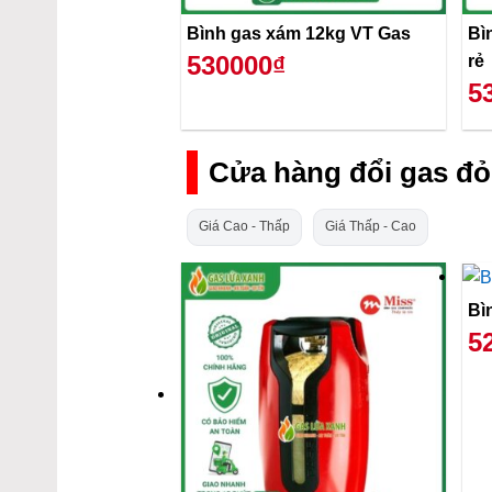
Bình gas xám 12kg VT Gas
Bì
530000₫
rẻ
5
Cửa hàng đổi gas đ
Giá Cao - Thấp
Giá Thấp - Cao
Bì
5