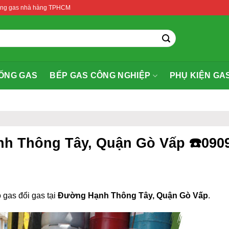
thống gas nhà hàng TPHCM
ỐNG GAS
BẾP GAS CÔNG NGHIỆP
PHỤ KIỆN GA
nh Thông Tây, Quận Gò Vấp ☎️0909
 gas đổi gas tại
Đường Hạnh Thông Tây, Quận Gò Vấp
.