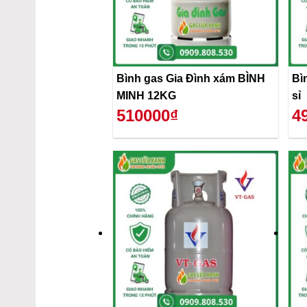
Bình gas Gia Đình xám BÌNH
Bì
MINH 12KG
sỉ
510000₫
4