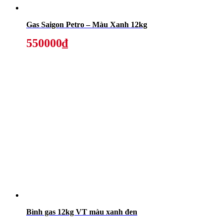
Gas Saigon Petro – Màu Xanh 12kg
550000₫
Bình gas 12kg VT màu xanh đen