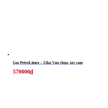
Gas PetroLimex – 12kg Van chụp, tay cam
570000₫