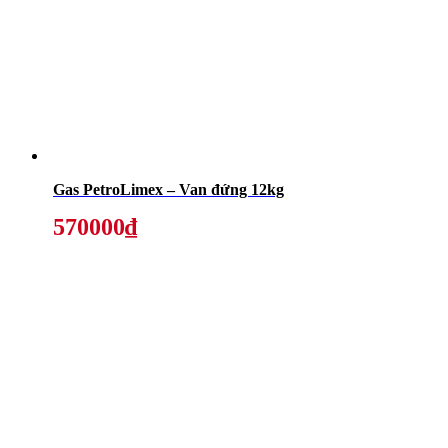
Gas PetroLimex – Van đứng 12kg
570000₫