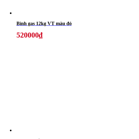
Bình gas 12kg VT màu đỏ
520000₫