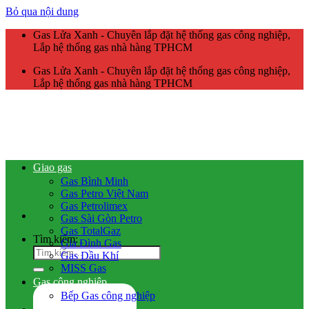
Bỏ qua nội dung
Gas Lửa Xanh - Chuyên lắp đặt hệ thống gas công nghiệp,
Lắp hệ thống gas nhà hàng TPHCM
Gas Lửa Xanh - Chuyên lắp đặt hệ thống gas công nghiệp,
Lắp hệ thống gas nhà hàng TPHCM
Giao gas
Gas Bình Minh
Gas Petro Việt Nam
Gas Petrolimex
Gas Sài Gòn Petro
Gas TotalGaz
Tìm kiếm:
Gia Đình Gas
Gas Dầu Khí
MISS Gas
Gas công nghiệp
Bếp Gas công nghiệp