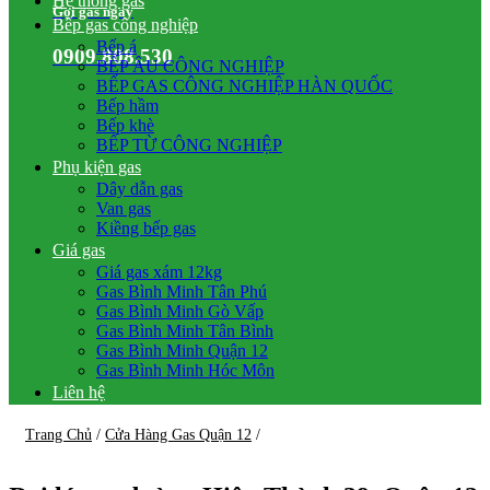
Hệ thống gas
Gọi gas ngay
Bếp gas công nghiệp
Bếp á
0909.808.530
BẾP ÂU CÔNG NGHIỆP
BẾP GAS CÔNG NGHIỆP HÀN QUỐC
Bếp hầm
Bếp khè
BẾP TỪ CÔNG NGHIỆP
Phụ kiện gas
Dây dẫn gas
Van gas
Kiềng bếp gas
Giá gas
Giá gas xám 12kg
Gas Bình Minh Tân Phú
Gas Bình Minh Gò Vấp
Gas Bình Minh Tân Bình
Gas Bình Minh Quận 12
Gas Bình Minh Hóc Môn
Liên hệ
Trang Chủ
/
Cửa Hàng Gas Quận 12
/