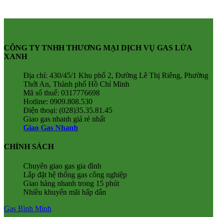
CÔNG TY TNHH THƯƠNG MẠI DỊCH VỤ GAS LỬA
XANH
Địa chỉ: 430/45/1 Khu phố 2, Đường Lê Thị Riêng, Phường
Thới An, Thành phố Hồ Chí Minh
Mã số thuế: 0317776698
Hotline: 0909.808.530
Điện thoại: (028)35.35.81.45
Giao gas nhanh giá rẻ nhất
Giao Gas Nhanh
CHÍNH SÁCH
Chuyên giao gas gia đình
Lắp đặt hệ thống gas công nghiệp
Giao hàng nhanh trong 15 phút
Nhiều khuyến mãi hấp dẫn
Gas Bình Minh