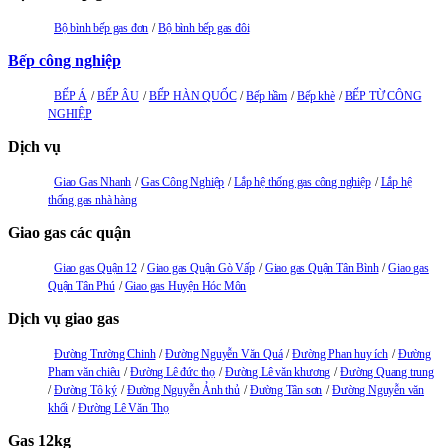
Bộ bình bếp gas đơn
Bộ bình bếp gas đôi
Bếp công nghiệp
BẾP Á
BẾP ÂU
BẾP HÀN QUỐC
Bếp hầm
Bếp khè
BẾP TỪ CÔNG
NGHIỆP
Dịch vụ
Giao Gas Nhanh
Gas Công Nghiệp
Lắp hệ thống gas công nghiệp
Lắp hệ
thống gas nhà hàng
Giao gas các quận
Giao gas Quận 12
Giao gas Quận Gò Vấp
Giao gas Quận Tân Bình
Giao gas
Quận Tân Phú
Giao gas Huyện Hóc Môn
Dịch vụ giao gas
Đường Trường Chinh
Đường Nguyễn Văn Quá
Đường Phan huy ích
Đường
Pham văn chiêu
Đường Lê đức thọ
Đường Lê văn khương
Đường Quang trung
Đường Tô ký
Đường Nguyễn Ảnh thủ
Đường Tân sơn
Đường Nguyễn văn
khối
Đường Lê Văn Thọ
Gas 12kg