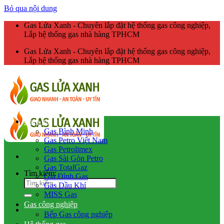
Bỏ qua nội dung
Gas Lửa Xanh - Chuyên lắp đặt hệ thống gas công nghiệp,
Lắp hệ thống gas nhà hàng TPHCM
Gas Lửa Xanh - Chuyên lắp đặt hệ thống gas công nghiệp,
Lắp hệ thống gas nhà hàng TPHCM
Giao gas
Gas Bình Minh
Gas Petro Việt Nam
Gas Petrolimex
Gas Sài Gòn Petro
Gas TotalGaz
Tìm kiếm:
Gia Đình Gas
Gas Dầu Khí
MISS Gas
Gas công nghiệp
Bếp Gas công nghiệp