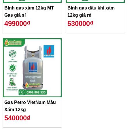
Bình gas xám 12kg MT
Bình gas dầu khí xám
Gas giá sỉ
12kg giá rẻ
499000₫
530000₫
Gas Petro VietNam Màu
Xám 12kg
540000₫