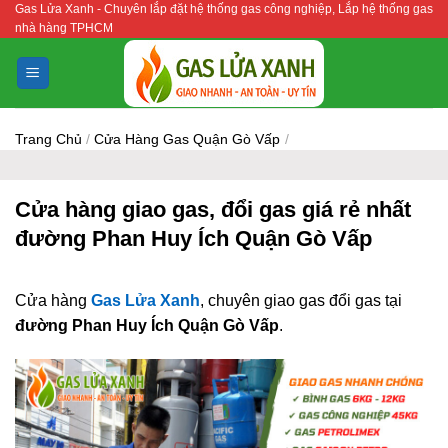
Gas Lửa Xanh - Chuyên lắp đặt hệ thống gas công nghiệp, Lắp hệ thống gas
Bỏ
nhà hàng TPHCM
qua
nội
dung
Trang Chủ
/
Cửa Hàng Gas Quận Gò Vấp
/
Cửa hàng giao gas, đổi gas giá rẻ nhất
đường Phan Huy Ích Quận Gò Vấp
Cửa hàng
Gas Lửa Xanh
, chuyên giao gas đổi gas tại
đường Phan Huy Ích Quận Gò Vấp
.