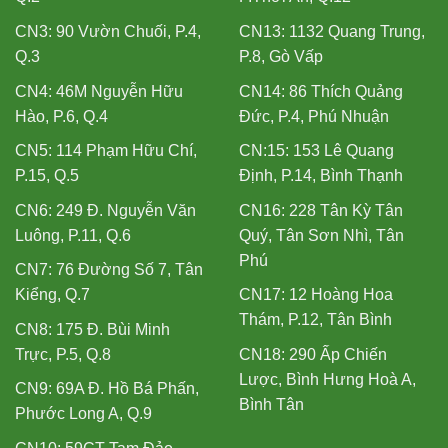
CN3: 90 Vườn Chuối, P.4,
CN13: 1132 Quang Trung,
Q.3
P.8, Gò Vấp
CN4: 46M Nguyễn Hữu
CN14: 86 Thích Quảng
Hào, P.6, Q.4
Đức, P.4, Phú Nhuận
CN5: 114 Phạm Hữu Chí,
CN:15: 153 Lê Quang
P.15, Q.5
Định, P.14, Bình Thạnh
CN6: 249 Đ. Nguyễn Văn
CN16: 228 Tân Kỳ Tân
Luông, P.11, Q.6
Quý, Tân Sơn Nhì, Tân
Phú
CN7: 76 Đường Số 7, Tân
Kiểng, Q.7
CN17: 12 Hoàng Hoa
Thám, P.12, Tân Bình
CN8: 175 Đ. Bùi Minh
Trực, P.5, Q.8
CN18: 290 Ấp Chiến
Lược, Bình Hưng Hoà A,
CN9: 69A Đ. Hồ Bá Phấn,
Bình Tân
Phước Long A, Q.9