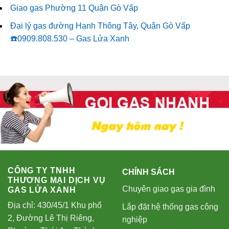
Giao gas Phường 11 Quận Gò Vấp
Đại lý gas đường Hạnh Thông Tây, Quận Gò Vấp
☎️0909.808.530 – Gas Lửa Xanh
CÔNG TY TNHH
CHÍNH SÁCH
THƯƠNG MẠI DỊCH VỤ
Chuyên giao gas gia đình
GAS LỬA XANH
Địa chỉ: 430/45/1 Khu phố
Lắp đặt hệ thống gas công
2, Đường Lê Thị Riêng,
nghiệp