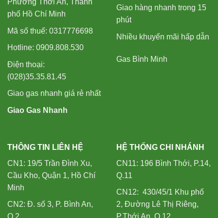
Phường Thới An, Thành
Giao hàng nhanh trong 15
phố Hồ Chí Minh
phút
Mã số thuế: 0317776698
Nhiều khuyến mãi hấp dẫn
Hotline: 0909.808.530
Gas Bình Minh
Điện thoại:
(028)35.35.81.45
Giao gas nhanh giá rẻ nhất
Giao Gas Nhanh
THÔNG TIN LIÊN HỆ
HỆ THỐNG CHI NHÁNH
CN1: 19/5 Trần Đình Xu,
CN11: 196 Bình Thới, P.14,
Cầu Kho, Quận 1, Hồ Chí
Q.11
Minh
CN12: 430/45/1 Khu phố
CN2: Đ. số 3, P. Bình An,
2, Đường Lê Thị Riêng,
Q.2
P.Thới An, Q.12