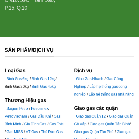
CN10: 59CT Tam Đảo,
P.15, Q.10
SẢN PHẨM/DỊCH VỤ
Loại Gas
Dịch vụ
Bình Gas 6kg
Bình Gas 12kg
Giao Gas Nhanh
Gas Công
Bình Gas 20kg
Bình Gas 45kg
Nghiệp
Lắp hệ thống gas công
nghiệp
Lắp hệ thống gas nhà hàng
Thương Hiệu gas
Giao gas các quận
Saigon Petro
Petrolimex
PetroVietnam
Gas Dầu Khí
Gas
Giao gas Quận 12
Giao gas Quận
Bình Minh
Gia Đình Gas
Gas Total
Gò Vấp
Giao gas Quận Tân Bình
Gas MISS
VT Gas
Thủ Đức Gas
Giao gas Quận Tân Phú
Giao gas