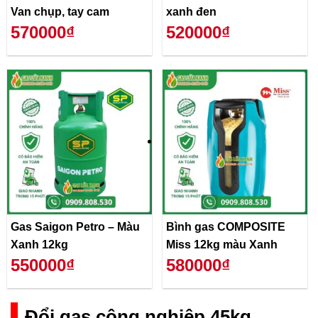
Van chụp, tay cam
xanh đen
570000₫
520000₫
Gas Saigon Petro – Màu
Bình gas COMPOSITE
Xanh 12kg
Miss 12kg màu Xanh
550000₫
580000₫
Đổi gas công nghiệp 45kg