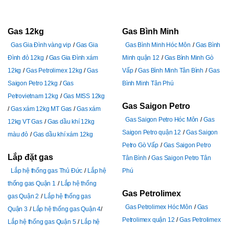
Gas 12kg
Gas Bình Minh
Gas Gia Đình vàng vip
Gas Gia
Gas Bình Minh Hóc Môn
Gas Bình
Đình đỏ 12kg
Gas Gia Đình xám
Minh quận 12
Gas Bình Minh Gò
12kg
Gas Petrolimex 12kg
Gas
Vấp
Gas Bình Minh Tân Bình
Gas
Saigon Petro 12kg
Gas
Bình Minh Tân Phú
Petrovietnam 12kg
Gas MISS 12kg
Gas Saigon Petro
Gas xám 12kg MT Gas
Gas xám
Gas Saigon Petro Hóc Môn
Gas
12kg VT Gas
Gas dầu khí 12kg
Saigon Petro quận 12
Gas Saigon
màu đỏ
Gas dầu khí xám 12kg
Petro Gò Vấp
Gas Saigon Petro
Lắp đặt gas
Tân Bình
Gas Saigon Petro Tân
Lắp hệ thống gas Thủ Đức
Lắp hệ
Phú
thống gas Quận 1
Lắp hệ thống
Gas Petrolimex
gas Quận 2
Lắp hệ thống gas
Gas Petrolimex Hóc Môn
Gas
Quận 3
Lắp hệ thống gas Quận 4
Petrolimex quận 12
Gas Petrolimex
Lắp hệ thống gas Quận 5
Lắp hệ