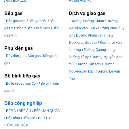
Gas ELF 12kg
Huyện Hóc Môn
Bếp gas
Dịch vụ giao gas
Bếp gas đơn
Bếp gas đôi
Bếp
Đường Trường Chinh
Đường
gas mặt kính
Bếp gas du lịch
Bếp
Nguyễn Văn Quá
Đường Phan huy
gas Mini
ích
Đường Pham văn chiêu
Đường Lê đức thọ
Đường Lê văn
Phụ kiện gas
khương
Đường Quang trung
Dây dẫn gas
Van gas
kiềng bếp
Đường Tô ký
Đường Nguyễn Ảnh
gas
thủ
Đường Tân sơn
Đường
Nguyễn văn khối
Đường Lê Văn
Bộ bình bếp gas
Thọ
Bộ bình bếp gas đơn
Bộ bình bếp
gas đôi
Bếp công nghiệp
BẾP Á
BẾP ÂU
BẾP HÀN QUỐC
Bếp hầm
Bếp khè
BẾP TỪ
CÔNG NGHIỆP