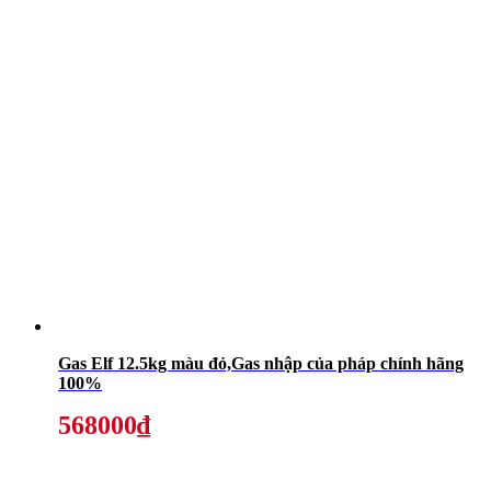
Gas Elf 12.5kg màu đỏ,Gas nhập của pháp chính hãng
100%
568000₫