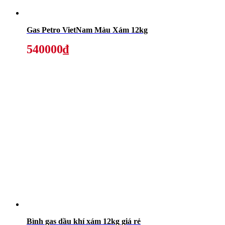
Gas Petro VietNam Màu Xám 12kg
540000₫
Bình gas dầu khí xám 12kg giá rẻ