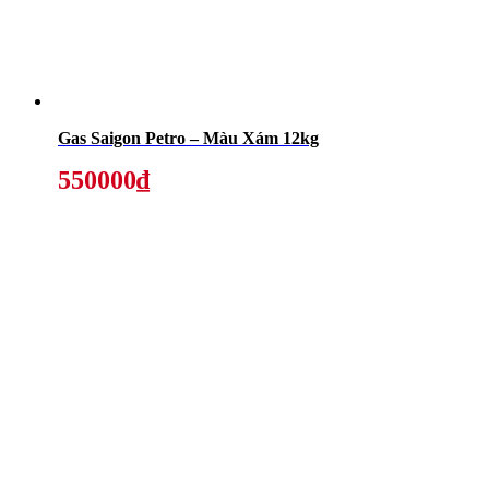
Gas Saigon Petro – Màu Xám 12kg
550000₫