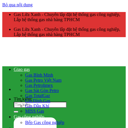
Bỏ qua nội dung
Gas Lửa Xanh - Chuyên lắp đặt hệ thống gas công nghiệp,
Lắp hệ thống gas nhà hàng TPHCM
Gas Lửa Xanh - Chuyên lắp đặt hệ thống gas công nghiệp,
Lắp hệ thống gas nhà hàng TPHCM
Giao gas
Gas Bình Minh
Gas Petro Việt Nam
Gas Petrolimex
Gas Sài Gòn Petro
Gas TotalGaz
Tìm kiếm:
Gia Đình Gas
Gas Dầu Khí
MISS Gas
Gas công nghiệp
Bếp Gas công nghiệp