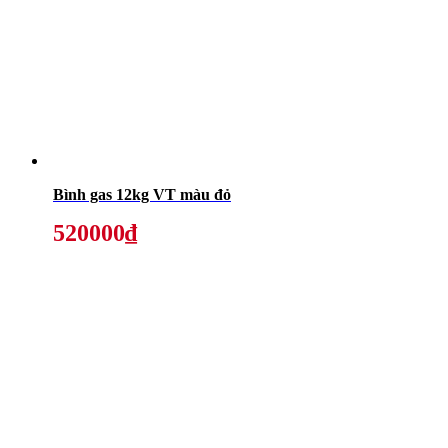
Bình gas 12kg VT màu đỏ
520000₫