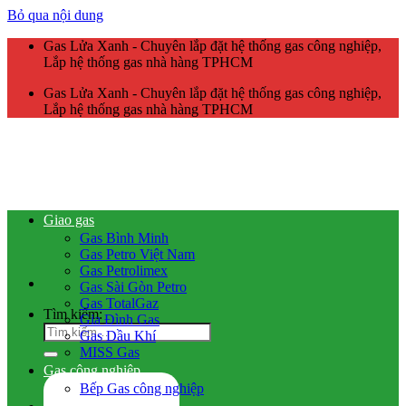
Bỏ qua nội dung
Gas Lửa Xanh - Chuyên lắp đặt hệ thống gas công nghiệp,
Lắp hệ thống gas nhà hàng TPHCM
Gas Lửa Xanh - Chuyên lắp đặt hệ thống gas công nghiệp,
Lắp hệ thống gas nhà hàng TPHCM
Giao gas
Gas Bình Minh
Gas Petro Việt Nam
Gas Petrolimex
Gas Sài Gòn Petro
Gas TotalGaz
Tìm kiếm:
Gia Đình Gas
Gas Dầu Khí
MISS Gas
Gas công nghiệp
Bếp Gas công nghiệp