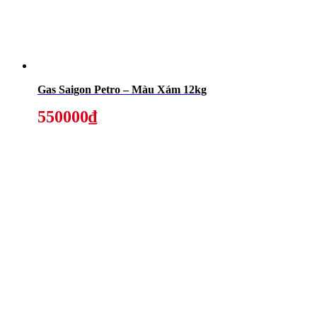
Gas Saigon Petro – Màu Xám 12kg
550000₫