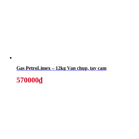
Gas PetroLimex – 12kg Van chụp, tay cam
570000₫