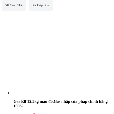
Giá Cao - Thấp
Giá Thấp - Cao
Gas Elf 12.5kg màu đỏ,Gas nhập của pháp chính hãng
100%