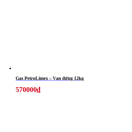
Gas PetroLimex – Van đứng 12kg
570000₫