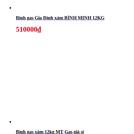
Bình gas Gia Đình xám BÌNH MINH 12KG
510000₫
Bình gas xám 12kg MT Gas giá sỉ