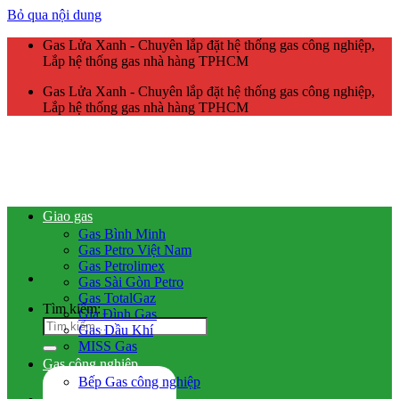
Bỏ qua nội dung
Gas Lửa Xanh - Chuyên lắp đặt hệ thống gas công nghiệp,
Lắp hệ thống gas nhà hàng TPHCM
Gas Lửa Xanh - Chuyên lắp đặt hệ thống gas công nghiệp,
Lắp hệ thống gas nhà hàng TPHCM
Giao gas
Gas Bình Minh
Gas Petro Việt Nam
Gas Petrolimex
Gas Sài Gòn Petro
Gas TotalGaz
Tìm kiếm:
Gia Đình Gas
Gas Dầu Khí
MISS Gas
Gas công nghiệp
Bếp Gas công nghiệp