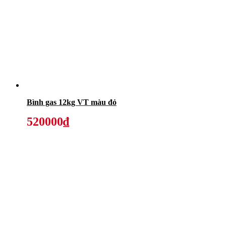
Bình gas 12kg VT màu đỏ
520000₫