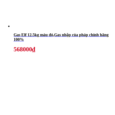
Gas Elf 12.5kg màu đỏ,Gas nhập của pháp chính hãng
100%
568000₫