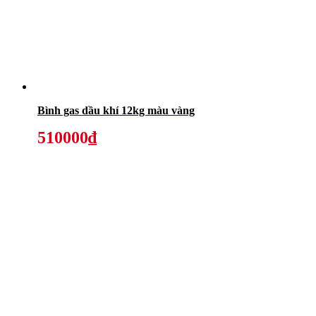
Bình gas dầu khí 12kg màu vàng
510000₫