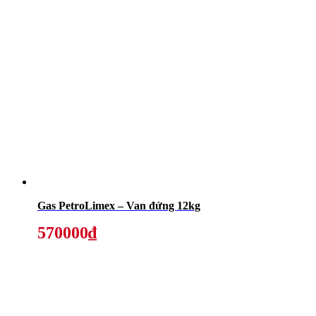
Gas PetroLimex – Van đứng 12kg
570000₫