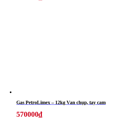
Gas PetroLimex – 12kg Van chụp, tay cam
570000₫