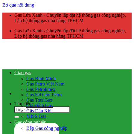
Bỏ qua nội dung
Gas Lửa Xanh - Chuyên lắp đặt hệ thống gas công nghiệp,
Lắp hệ thống gas nhà hàng TPHCM
Gas Lửa Xanh - Chuyên lắp đặt hệ thống gas công nghiệp,
Lắp hệ thống gas nhà hàng TPHCM
Giao gas
Gas Bình Minh
Gas Petro Việt Nam
Gas Petrolimex
Gas Sài Gòn Petro
Gas TotalGaz
Tìm kiếm:
Gia Đình Gas
Gas Dầu Khí
MISS Gas
Gas công nghiệp
Bếp Gas công nghiệp