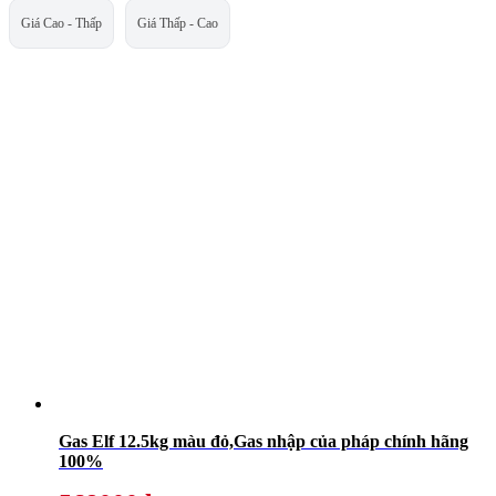
Giá Cao - Thấp
Giá Thấp - Cao
Gas Elf 12.5kg màu đỏ,Gas nhập của pháp chính hãng
100%