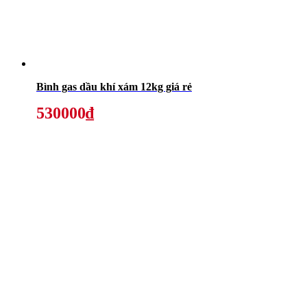
Bình gas dầu khí xám 12kg giá rẻ
530000₫