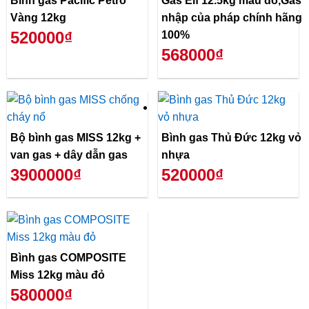
Bình gas Pacific Petro
Gas Elf 12.5kg màu đỏ,Gas
Vàng 12kg
nhập của pháp chính hãng
520000₫
100%
568000₫
Bộ bình gas MISS 12kg +
Bình gas Thủ Đức 12kg vỏ
van gas + dây dẫn gas
nhựa
3900000₫
520000₫
Bình gas COMPOSITE
Miss 12kg màu đỏ
580000₫