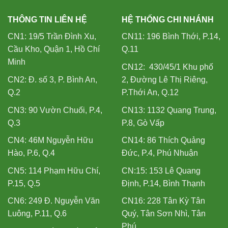
THÔNG TIN LIÊN HỆ
HỆ THỐNG CHI NHÁNH
CN1: 19/5 Trần Đình Xu,
CN11: 196 Bình Thới, P.14,
Cầu Kho, Quận 1, Hồ Chí
Q.11
Minh
CN12: 430/45/1 Khu phố
CN2: Đ. số 3, P. Bình An,
2, Đường Lê Thị Riêng,
Q.2
P.Thới An, Q.12
CN3: 90 Vườn Chuối, P.4,
CN13: 1132 Quang Trung,
Q.3
P.8, Gò Vấp
CN4: 46M Nguyễn Hữu
CN14: 86 Thích Quảng
Hào, P.6, Q.4
Đức, P.4, Phú Nhuận
CN5: 114 Phạm Hữu Chí,
CN:15: 153 Lê Quang
P.15, Q.5
Định, P.14, Bình Thạnh
CN6: 249 Đ. Nguyễn Văn
CN16: 228 Tân Kỳ Tân
Luông, P.11, Q.6
Quý, Tân Sơn Nhì, Tân
Phú