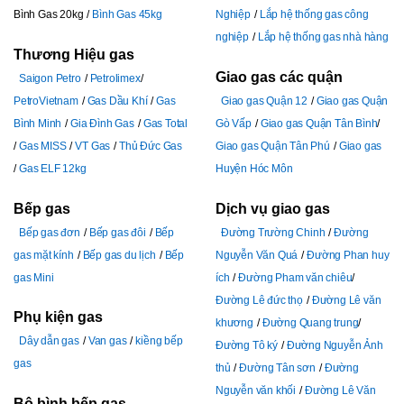
Bình Gas 20kg
Bình Gas 45kg
Nghiệp
Lắp hệ thống gas công
nghiệp
Lắp hệ thống gas nhà hàng
Thương Hiệu gas
Giao gas các quận
Saigon Petro
Petrolimex
PetroVietnam
Gas Dầu Khí
Gas
Giao gas Quận 12
Giao gas Quận
Bình Minh
Gia Đình Gas
Gas Total
Gò Vấp
Giao gas Quận Tân Bình
Gas MISS
VT Gas
Thủ Đức Gas
Giao gas Quận Tân Phú
Giao gas
Gas ELF 12kg
Huyện Hóc Môn
Bếp gas
Dịch vụ giao gas
Bếp gas đơn
Bếp gas đôi
Bếp
Đường Trường Chinh
Đường
gas mặt kính
Bếp gas du lịch
Bếp
Nguyễn Văn Quá
Đường Phan huy
gas Mini
ích
Đường Pham văn chiêu
Đường Lê đức thọ
Đường Lê văn
Phụ kiện gas
khương
Đường Quang trung
Dây dẫn gas
Van gas
kiềng bếp
Đường Tô ký
Đường Nguyễn Ảnh
gas
thủ
Đường Tân sơn
Đường
Nguyễn văn khối
Đường Lê Văn
Bộ bình bếp gas