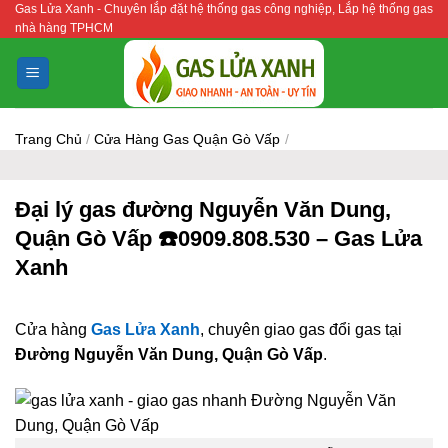
Gas Lửa Xanh - Chuyên lắp đặt hệ thống gas công nghiệp, Lắp hệ thống gas
Bỏ
nhà hàng TPHCM
qua
nội
dung
Trang Chủ
/
Cửa Hàng Gas Quận Gò Vấp
/
Đại lý gas đường Nguyễn Văn Dung,
Quận Gò Vấp ☎️0909.808.530 – Gas Lửa
Xanh
Cửa hàng
Gas Lửa Xanh
, chuyên giao gas đổi gas tại
Đường Nguyễn Văn Dung, Quận Gò Vấp
.