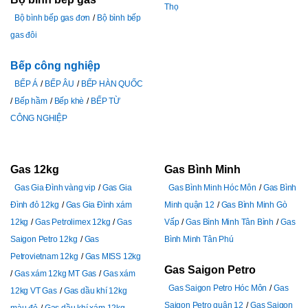
Thọ
Bộ bình bếp gas đơn
Bộ bình bếp
gas đôi
Bếp công nghiệp
BẾP Á
BẾP ÂU
BẾP HÀN QUỐC
Bếp hầm
Bếp khè
BẾP TỪ
CÔNG NGHIỆP
Gas 12kg
Gas Bình Minh
Gas Gia Đình vàng vip
Gas Gia
Gas Bình Minh Hóc Môn
Gas Bình
Đình đỏ 12kg
Gas Gia Đình xám
Minh quận 12
Gas Bình Minh Gò
12kg
Gas Petrolimex 12kg
Gas
Vấp
Gas Bình Minh Tân Bình
Gas
Saigon Petro 12kg
Gas
Bình Minh Tân Phú
Petrovietnam 12kg
Gas MISS 12kg
Gas Saigon Petro
Gas xám 12kg MT Gas
Gas xám
Gas Saigon Petro Hóc Môn
Gas
12kg VT Gas
Gas dầu khí 12kg
Saigon Petro quận 12
Gas Saigon
màu đỏ
Gas dầu khí xám 12kg