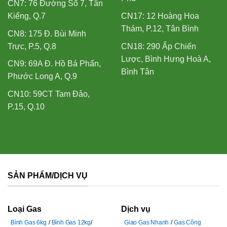
CN7: 76 Đường Số 7, Tân
Kiểng, Q.7
CN17: 12 Hoàng Hoa
Thám, P.12, Tân Bình
CN8: 175 Đ. Bùi Minh
Trực, P.5, Q.8
CN18: 290 Ấp Chiến
Lược, Bình Hưng Hoà A,
CN9: 69A Đ. Hồ Bá Phấn,
Bình Tân
Phước Long A, Q.9
CN10: 59CT Tam Đảo,
P.15, Q.10
SẢN PHẨM/DỊCH VỤ
Loại Gas
Dịch vụ
Bình Gas 6kg
Bình Gas 12kg
Giao Gas Nhanh
Gas Công