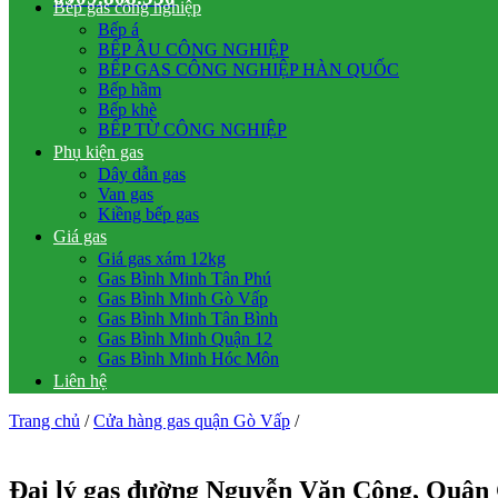
Bếp gas công nghiệp
Bếp á
BẾP ÂU CÔNG NGHIỆP
BẾP GAS CÔNG NGHIỆP HÀN QUỐC
Bếp hầm
Bếp khè
BẾP TỪ CÔNG NGHIỆP
Phụ kiện gas
Dây dẫn gas
Van gas
Kiềng bếp gas
Giá gas
Giá gas xám 12kg
Gas Bình Minh Tân Phú
Gas Bình Minh Gò Vấp
Gas Bình Minh Tân Bình
Gas Bình Minh Quận 12
Gas Bình Minh Hóc Môn
Liên hệ
Trang chủ
/
Cửa hàng gas quận Gò Vấp
/
Đại lý gas đường Nguyễn Văn Công, Quận