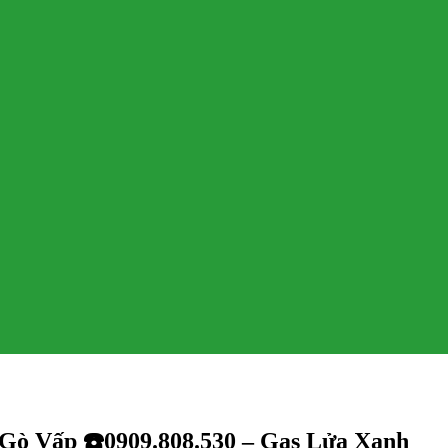
 Gò Vấp ☎️0909.808.530 – Gas Lửa Xanh