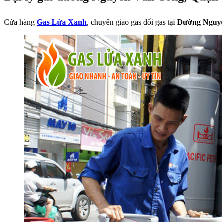
Cửa hàng
Gas Lửa Xanh
, chuyên giao gas đổi gas tại
Đường Nguy