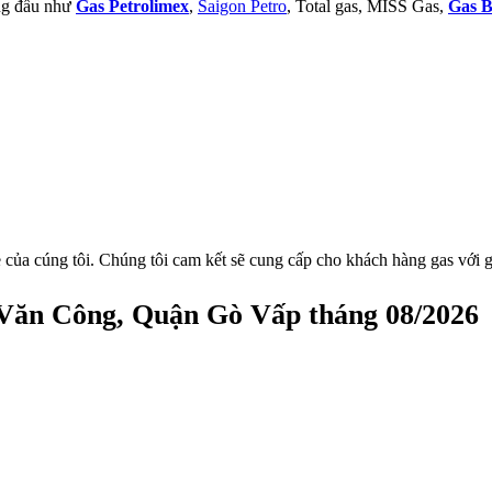
àng đầu như
Gas Petrolimex
,
Saigon Petro
, Total gas, MISS Gas,
Gas B
 của cúng tôi. Chúng tôi cam kết sẽ cung cấp cho khách hàng gas với g
 Văn Công, Quận Gò Vấp tháng 08/2026