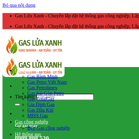
Bỏ qua nội dung
Gas Lửa Xanh - Chuyên lắp đặt hệ thống gas công nghiệp, L
Gas Lửa Xanh - Chuyên lắp đặt hệ thống gas công nghiệp, L
Giao gas
Gas Bình Minh
Gas Petro Việt Nam
Gas Petrolimex
Gas Sài Gòn Petro
Tìm kiếm:
Gas TotalGaz
Gia Đình Gas
Gas Dầu Khí
MISS Gas
Gas công nghiệp
Gọi gas ngay
Bếp Gas công nghiệp
Hệ thống gas
0909.808.530