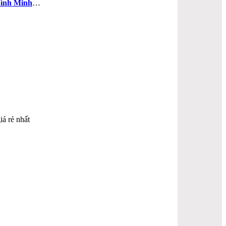
ình Minh
…
iá rẻ nhất