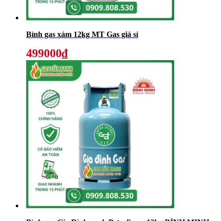
Bình gas xám 12kg MT Gas giá sỉ
499000₫