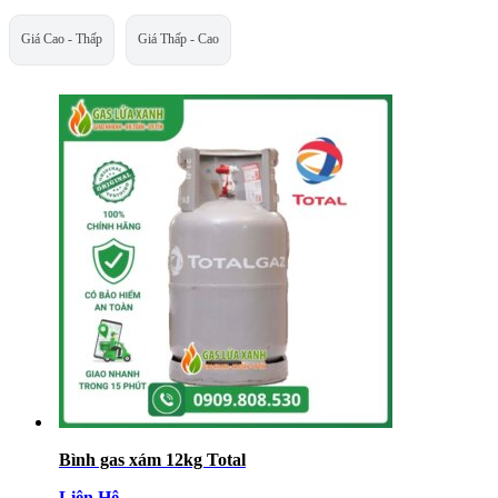
Giá Cao - Thấp
Giá Thấp - Cao
Bình gas xám 12kg Total
Liên Hệ