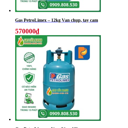
Gas PetroLimex – 12kg Van chụp, tay cam
570000₫