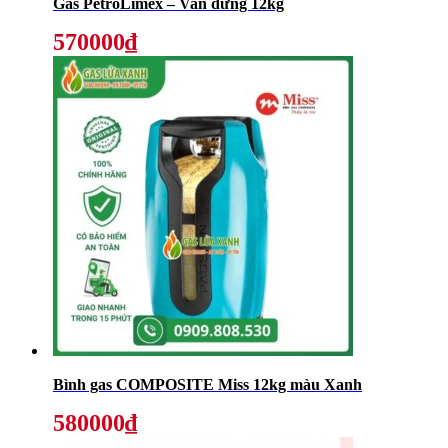
Gas PetroLimex – Van đứng 12kg
570000₫
Bình gas COMPOSITE Miss 12kg màu Xanh
580000₫