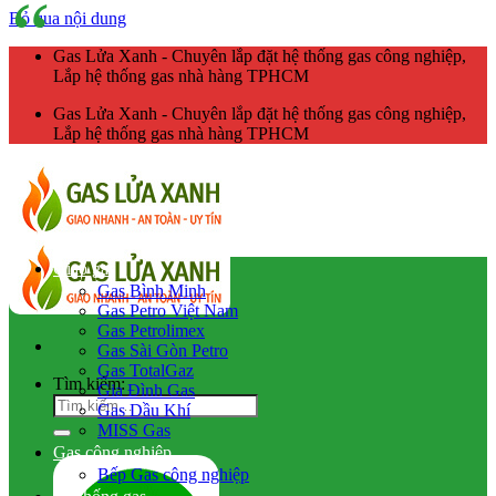
Bỏ qua nội dung
Gas Lửa Xanh - Chuyên lắp đặt hệ thống gas công nghiệp,
Lắp hệ thống gas nhà hàng TPHCM
Gas Lửa Xanh - Chuyên lắp đặt hệ thống gas công nghiệp,
Lắp hệ thống gas nhà hàng TPHCM
Giao gas
Gas Bình Minh
Gas Petro Việt Nam
Gas Petrolimex
Gas Sài Gòn Petro
Gas TotalGaz
Tìm kiếm:
Gia Đình Gas
Gas Dầu Khí
MISS Gas
Gas công nghiệp
Bếp Gas công nghiệp