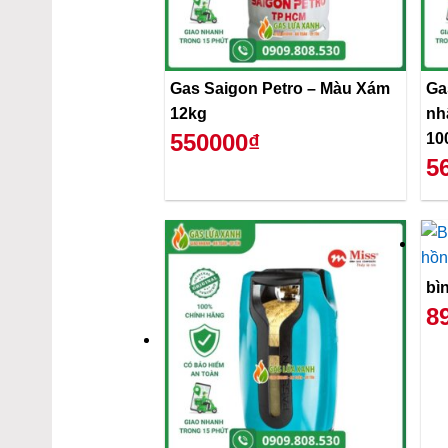
Gas Saigon Petro – Màu Xám
Ga
12kg
nh
550000₫
10
5
bì
8