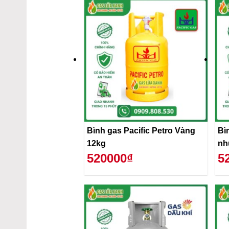
Bình gas Pacific Petro Vàng
Bì
12kg
nh
520000₫
5