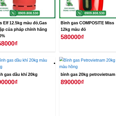
s Elf 12.5kg màu đỏ,Gas
Bình gas COMPOSITE Miss
ập của pháp chính hãng
12kg màu đỏ
580000₫
0%
68000₫
nh gas dầu khí 20kg
bình gas 20kg petrovietnam
90000₫
890000₫