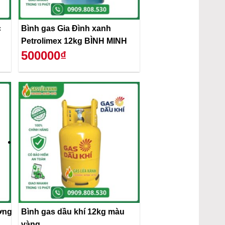
c
Bình gas Gia Đình xanh
Petrolimex 12kg BÌNH MINH
500000₫
ơng
Bình gas dầu khí 12kg màu
vàng