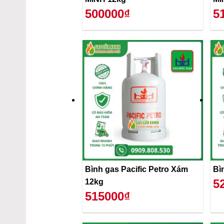
500000₫
5
Bình gas Pacific Petro Xám
Bì
5
12kg
515000₫