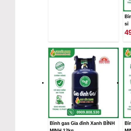
Bì
sỉ
4
Bình gas Gia đình Xanh BÌNH
Bì
MINH 12kg
MI