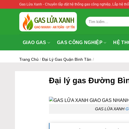
Bỏ
Gas Lửa Xanh - Chuyên lắp đặt hệ thống gas công nghiệp, Lắp hệ 
qua
nội
Tìm
dung
kiếm:
GIAO GAS
GAS CÔNG NGHIỆP
HỆ TH
Trang Chủ
/
Đại Lý Gas Quận Bình Tân
/
Đại lý gas Đường Bì
GAS LỬA XANH
G