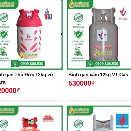
nh gas Thủ Đức 12kg vỏ
Bình gas xám 12kg VT Gas
530000₫
ựa
20000₫