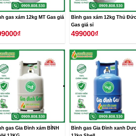
nh gas xám 12kg MT Gas giá
Bình gas xám 12kg Thủ Đứ
Gas giá sỉ
99000₫
499000₫
nh gas Gia Đình xám BÌNH
Bình gas Gia Đình xanh Dư
NH 12KG
12kg Shell