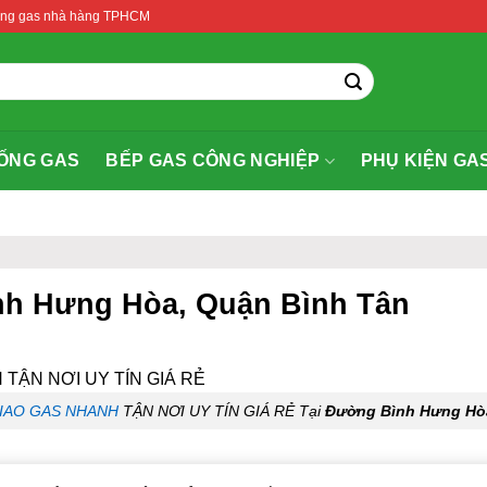
thống gas nhà hàng TPHCM
ỐNG GAS
BẾP GAS CÔNG NGHIỆP
PHỤ KIỆN GA
nh Hưng Hòa, Quận Bình Tân
IAO GAS NHANH
TẬN NƠI UY TÍN GIÁ RẺ Tại
Đường Bình Hưng Hò