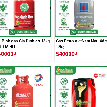
á Bình gas Gia Đình đỏ 12kg
Gas Petro VietNam Màu Xá
NH MINH
12kg
40000₫
540000₫