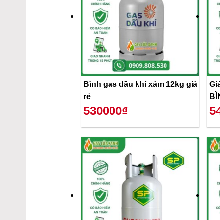
Bình gas dầu khí xám 12kg giá
Gi
rẻ
BÌ
530000₫
5