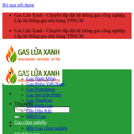
Bỏ qua nội dung
Gas Lửa Xanh - Chuyên lắp đặt hệ thống gas công nghiệp,
Lắp hệ thống gas nhà hàng TPHCM
Gas Lửa Xanh - Chuyên lắp đặt hệ thống gas công nghiệp,
Lắp hệ thống gas nhà hàng TPHCM
Giao gas
Gas Bình Minh
Gas Petro Việt Nam
Gas Petrolimex
Gas Sài Gòn Petro
Gas TotalGaz
Tìm kiếm:
Gia Đình Gas
Gas Dầu Khí
MISS Gas
Gas công nghiệp
Bếp Gas công nghiệp