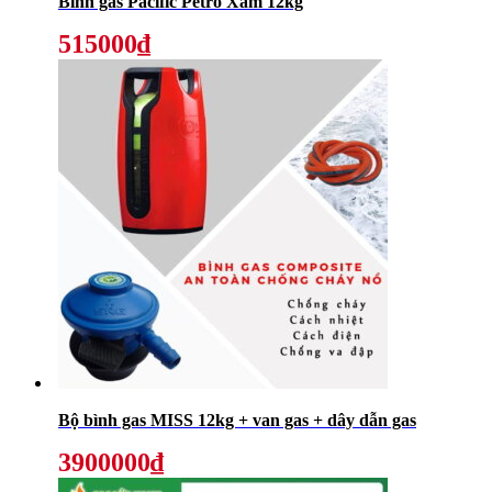
Bình gas Pacific Petro Xám 12kg
515000₫
Bộ bình gas MISS 12kg + van gas + dây dẫn gas
3900000₫