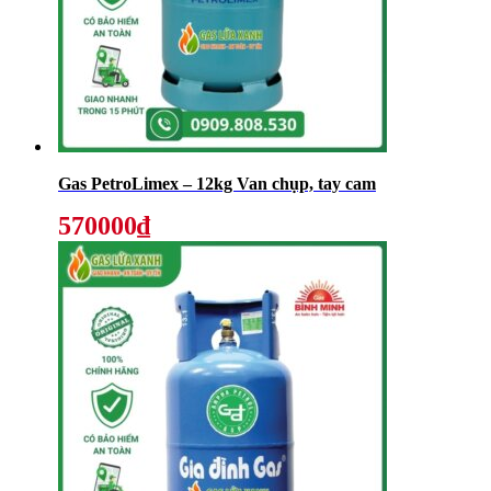
Gas PetroLimex – 12kg Van chụp, tay cam
570000₫