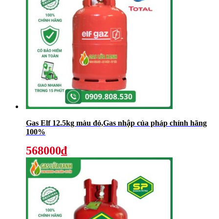
Gas Elf 12.5kg màu đỏ,Gas nhập của pháp chính hãng
100%
568000₫