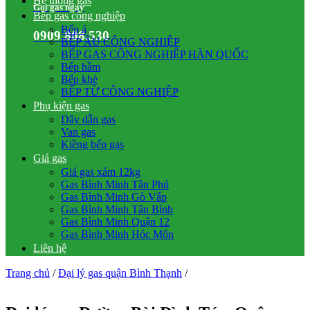
Hệ thống gas
Gọi gas ngay
Bếp gas công nghiệp
Bếp á
0909.808.530
BẾP ÂU CÔNG NGHIỆP
BẾP GAS CÔNG NGHIỆP HÀN QUỐC
Bếp hầm
Bếp khè
BẾP TỪ CÔNG NGHIỆP
Phụ kiện gas
Dây dẫn gas
Van gas
Kiềng bếp gas
Giá gas
Giá gas xám 12kg
Gas Bình Minh Tân Phú
Gas Bình Minh Gò Vấp
Gas Bình Minh Tân Bình
Gas Bình Minh Quận 12
Gas Bình Minh Hóc Môn
Liên hệ
Trang chủ
/
Đại lý gas quận Bình Thạnh
/