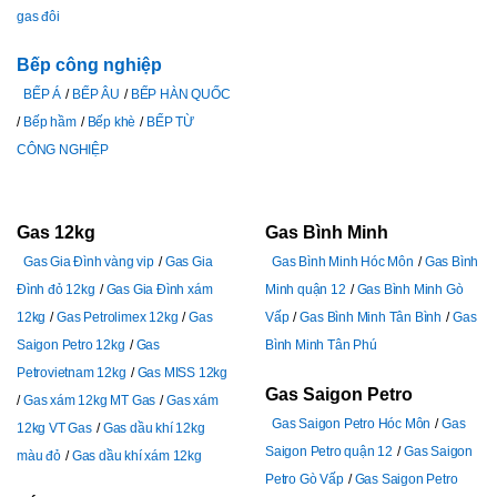
gas đôi
Bếp công nghiệp
BẾP Á
BẾP ÂU
BẾP HÀN QUỐC
Bếp hầm
Bếp khè
BẾP TỪ
CÔNG NGHIỆP
Gas 12kg
Gas Bình Minh
Gas Gia Đình vàng vip
Gas Gia
Gas Bình Minh Hóc Môn
Gas Bình
Đình đỏ 12kg
Gas Gia Đình xám
Minh quận 12
Gas Bình Minh Gò
12kg
Gas Petrolimex 12kg
Gas
Vấp
Gas Bình Minh Tân Bình
Gas
Saigon Petro 12kg
Gas
Bình Minh Tân Phú
Petrovietnam 12kg
Gas MISS 12kg
Gas Saigon Petro
Gas xám 12kg MT Gas
Gas xám
Gas Saigon Petro Hóc Môn
Gas
12kg VT Gas
Gas dầu khí 12kg
Saigon Petro quận 12
Gas Saigon
màu đỏ
Gas dầu khí xám 12kg
Petro Gò Vấp
Gas Saigon Petro