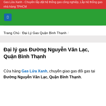
Gas Lửa Xanh - Chuyên lắp đặt hệ thống gas công nghiệp, Lắp hệ thống gas
Bỏ
nhà hàng TPHCM
qua
nội
dung
Trang Chủ
/
Đại Lý Gas Quận Bình Thạnh
/
Đại lý gas Đường Nguyễn Văn Lạc,
Quận Bình Thạnh
Cửa hàng
Gas Lửa Xanh
, chuyên giao gas đổi gas tại
Đường Nguyễn Văn Lạc, Quận Bình Thạnh
.