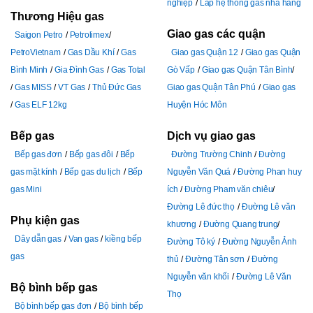
nghiệp
Lắp hệ thống gas nhà hàng
Thương Hiệu gas
Giao gas các quận
Saigon Petro
Petrolimex
PetroVietnam
Gas Dầu Khí
Gas
Giao gas Quận 12
Giao gas Quận
Bình Minh
Gia Đình Gas
Gas Total
Gò Vấp
Giao gas Quận Tân Bình
Gas MISS
VT Gas
Thủ Đức Gas
Giao gas Quận Tân Phú
Giao gas
Gas ELF 12kg
Huyện Hóc Môn
Bếp gas
Dịch vụ giao gas
Bếp gas đơn
Bếp gas đôi
Bếp
Đường Trường Chinh
Đường
gas mặt kính
Bếp gas du lịch
Bếp
Nguyễn Văn Quá
Đường Phan huy
gas Mini
ích
Đường Pham văn chiêu
Đường Lê đức thọ
Đường Lê văn
Phụ kiện gas
khương
Đường Quang trung
Dây dẫn gas
Van gas
kiềng bếp
Đường Tô ký
Đường Nguyễn Ảnh
gas
thủ
Đường Tân sơn
Đường
Nguyễn văn khối
Đường Lê Văn
Bộ bình bếp gas
Thọ
Bộ bình bếp gas đơn
Bộ bình bếp