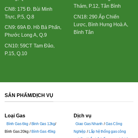
Thám, P.12, Tân Bình
CN8: 175 Đ. Bùi Minh
Trực, P.5, Q.8
CN18: 290 Ấp Chiến
Lược, Bình Hưng Hoà A,
CN9: 69A Đ. Hồ Bá Phấn,
Bình Tân
Phước Long A, Q.9
CN10: 59CT Tam Đảo,
P.15, Q.10
SẢN PHẨM/DỊCH VỤ
Loại Gas
Dịch vụ
Bình Gas 6kg
Bình Gas 12kg
Giao Gas Nhanh
Gas Công
Bình Gas 20kg
Bình Gas 45kg
Nghiệp
Lắp hệ thống gas công