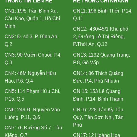
THÔNG TIN LIÊN HỆ
HỆ THỐNG CHI NHÁNH
CN1: 19/5 Trần Đình Xu,
CN11: 196 Bình Thới, P.14,
Cầu Kho, Quận 1, Hồ Chí
Q.11
Minh
CN12: 430/45/1 Khu phố
CN2: Đ. số 3, P. Bình An,
2, Đường Lê Thị Riêng,
Q.2
P.Thới An, Q.12
CN3: 90 Vườn Chuối, P.4,
CN13: 1132 Quang Trung,
Q.3
P.8, Gò Vấp
CN4: 46M Nguyễn Hữu
CN14: 86 Thích Quảng
Hào, P.6, Q.4
Đức, P.4, Phú Nhuận
CN5: 114 Phạm Hữu Chí,
CN:15: 153 Lê Quang
P.15, Q.5
Định, P.14, Bình Thạnh
CN6: 249 Đ. Nguyễn Văn
CN16: 228 Tân Kỳ Tân
Luông, P.11, Q.6
Quý, Tân Sơn Nhì, Tân
Phú
CN7: 76 Đường Số 7, Tân
Kiểng, Q.7
CN17: 12 Hoàng Hoa