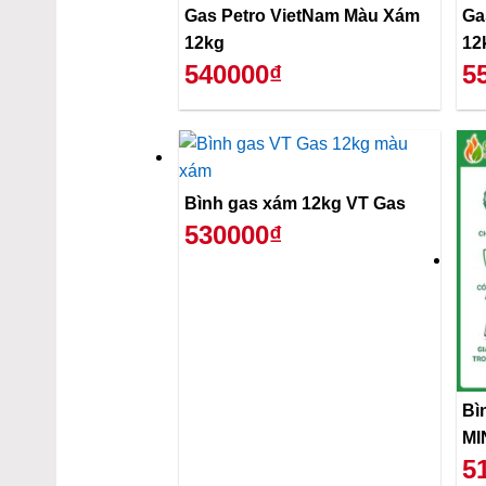
Gas Petro VietNam Màu Xám
Ga
12kg
12
540000₫
5
Bình gas xám 12kg VT Gas
530000₫
Bì
MI
5