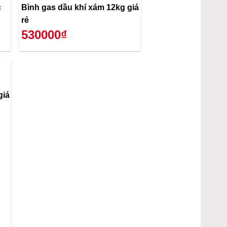
c
Bình gas dầu khí xám 12kg giá
rẻ
530000₫
giá