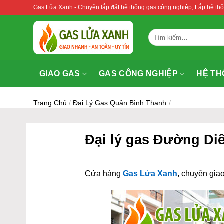
Bỏ
Gas Lửa Xanh - Chuyên lắp đặt hệ thống gas công nghiệp, Lắp hệ 
qua
nội
Tìm
dung
kiếm:
GIAO GAS
GAS CÔNG NGHIỆP
HỆ TH
Trang Chủ
/
Đại Lý Gas Quận Bình Thạnh
/
Đại lý gas Đường Di
Cửa hàng
Gas Lửa Xanh
, chuyên giao