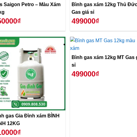
s Saigon Petro – Màu Xám
Bình gas xám 12kg Thủ Đứ
kg
Gas giá sỉ
50000₫
499000₫
Bình gas xám 12kg MT Gas 
sỉ
499000₫
nh gas Gia Đình xám BÌNH
NH 12KG
10000₫