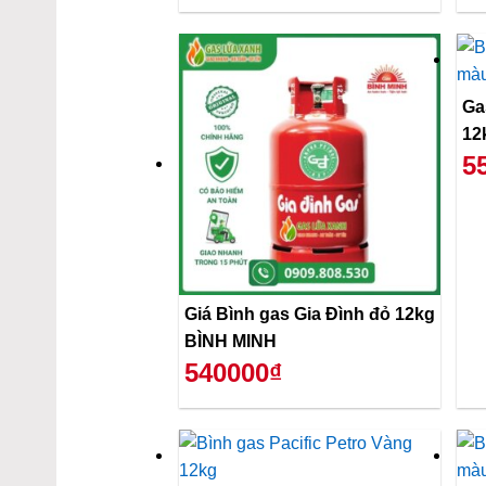
Ga
12
5
Giá Bình gas Gia Đình đỏ 12kg
BÌNH MINH
540000₫