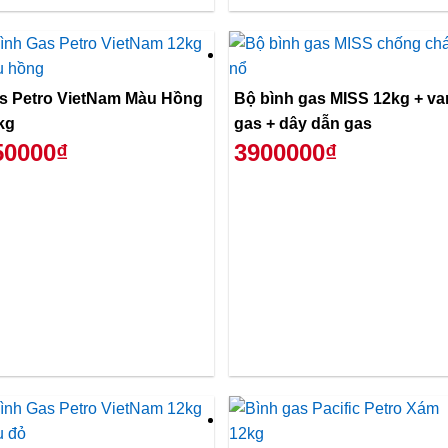
s Petro VietNam Màu Hồng
Bộ bình gas MISS 12kg + va
kg
gas + dây dẫn gas
50000₫
3900000₫