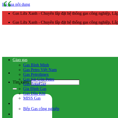
Bỏ qua nội dung
Gas Lửa Xanh - Chuyên lắp đặt hệ thống gas công nghiệp, L
Gas Lửa Xanh - Chuyên lắp đặt hệ thống gas công nghiệp, L
Giao gas
Gas Bình Minh
Gas Petro Việt Nam
Gas Petrolimex
Gas Sài Gòn Petro
Tìm kiếm:
Gas TotalGaz
Gia Đình Gas
Gas Dầu Khí
MISS Gas
Gas công nghiệp
Bếp Gas công nghiệp
Hệ thống gas