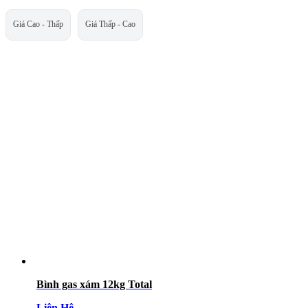
Giá Cao - Thấp
Giá Thấp - Cao
Bình gas xám 12kg Total
Liên Hệ