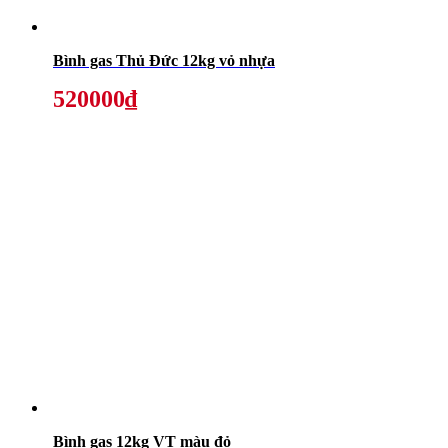
Bình gas Thủ Đức 12kg vỏ nhựa
520000₫
Bình gas 12kg VT màu đỏ