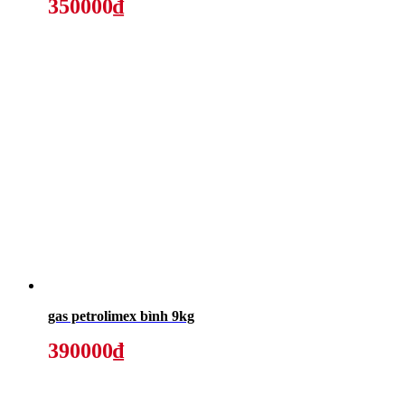
350000₫
gas petrolimex bình 9kg
390000₫