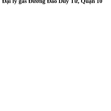
Đại lý gas Đường Đào Duy Từ, Quận 10