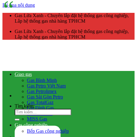
Bỏ qua nội dung
Gas Lửa Xanh - Chuyên lắp đặt hệ thống gas công nghiệp,
Lắp hệ thống gas nhà hàng TPHCM
Gas Lửa Xanh - Chuyên lắp đặt hệ thống gas công nghiệp,
Lắp hệ thống gas nhà hàng TPHCM
Giao gas
Gas Bình Minh
Gas Petro Việt Nam
Gas Petrolimex
Gas Sài Gòn Petro
Gas TotalGaz
Tìm kiếm:
Gia Đình Gas
Gas Dầu Khí
MISS Gas
Gas công nghiệp
Bếp Gas công nghiệp