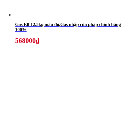
Gas Elf 12.5kg màu đỏ,Gas nhập của pháp chính hãng
100%
568000₫