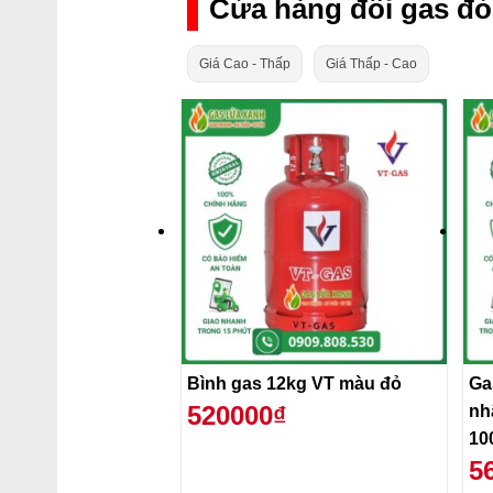
Cửa hàng đổi gas đỏ
Giá Cao - Thấp
Giá Thấp - Cao
Bình gas 12kg VT màu đỏ
Ga
520000₫
nh
10
5