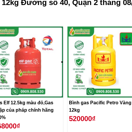
 12kg Đường số 40, Quận 2 tháng 08
s Elf 12.5kg màu đỏ,Gas
Bình gas Pacific Petro Vàng
ập của pháp chính hãng
12kg
520000₫
0%
68000₫