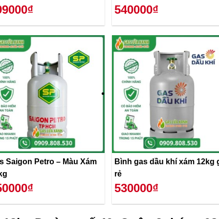
99000₫
540000₫
s Saigon Petro – Màu Xám
Bình gas dầu khí xám 12kg 
kg
rẻ
50000₫
530000₫