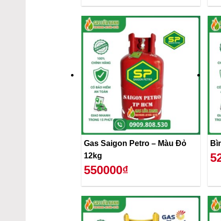
Gas Saigon Petro – Màu Đỏ
Bì
5
12kg
550000₫