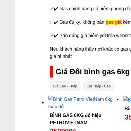
✅✔️ Gas chính hãng có niêm phong đầ
✅✔️ Gas đủ ký, không bán
gas giả
kém
✅✔️ Bán đúng giá niêm yết trên websit
Nếu khách hàng thấy nơi khác có gas gi
giá rẻ nhất
Giá Đổi bình gas 6k
Giá Cao - Thấp
Giá Thấp - Cao
BÌNH GAS 6KG đỏ hiệu
3
PETROVIETNAM