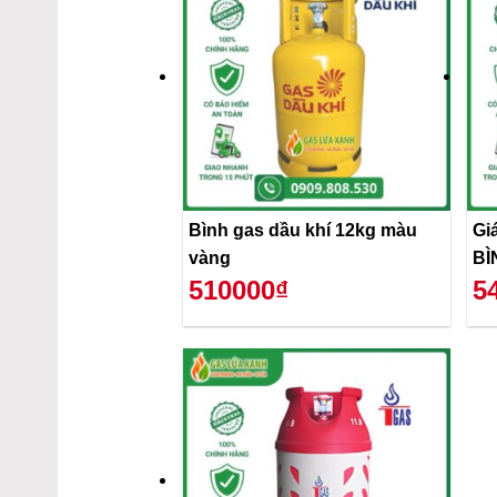
Bình gas dầu khí 12kg màu
Gi
vàng
BÌ
510000₫
5