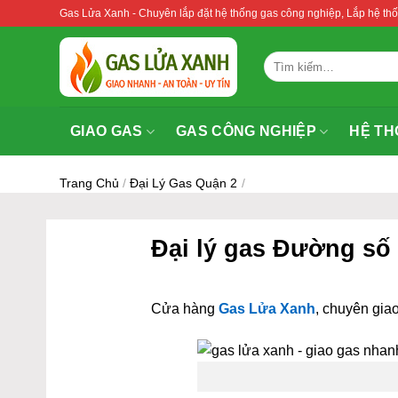
Bỏ
Gas Lửa Xanh - Chuyên lắp đặt hệ thống gas công nghiệp, Lắp hệ 
qua
nội
Tìm
dung
kiếm:
GIAO GAS
GAS CÔNG NGHIỆP
HỆ TH
Trang Chủ
/
Đại Lý Gas Quận 2
/
Đại lý gas Đường số
Cửa hàng
Gas Lửa Xanh
, chuyên giao