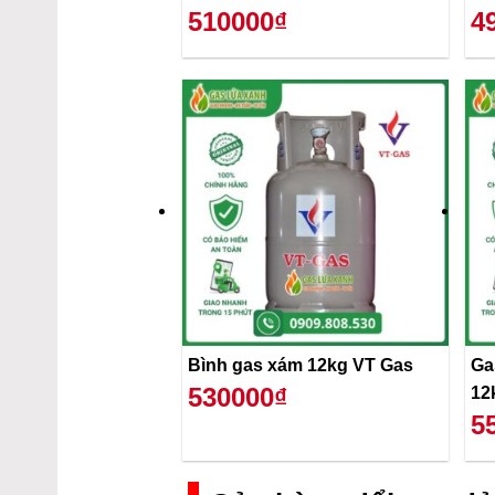
510000₫
4
Bình gas xám 12kg VT Gas
Ga
530000₫
12
5