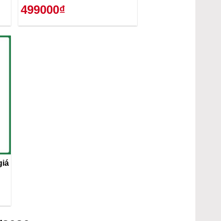
499000₫
giá