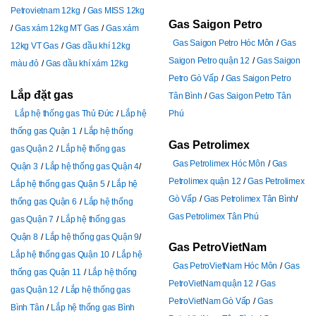
Petrovietnam 12kg
Gas MISS 12kg
Gas Saigon Petro
Gas xám 12kg MT Gas
Gas xám
Gas Saigon Petro Hóc Môn
Gas
12kg VT Gas
Gas dầu khí 12kg
Saigon Petro quận 12
Gas Saigon
màu đỏ
Gas dầu khí xám 12kg
Petro Gò Vấp
Gas Saigon Petro
Lắp đặt gas
Tân Bình
Gas Saigon Petro Tân
Lắp hệ thống gas Thủ Đức
Lắp hệ
Phú
thống gas Quận 1
Lắp hệ thống
Gas Petrolimex
gas Quận 2
Lắp hệ thống gas
Gas Petrolimex Hóc Môn
Gas
Quận 3
Lắp hệ thống gas Quận 4
Petrolimex quận 12
Gas Petrolimex
Lắp hệ thống gas Quận 5
Lắp hệ
Gò Vấp
Gas Petrolimex Tân Bình
thống gas Quận 6
Lắp hệ thống
Gas Petrolimex Tân Phú
gas Quận 7
Lắp hệ thống gas
Quận 8
Lắp hệ thống gas Quận 9
Gas PetroVietNam
Lắp hệ thống gas Quận 10
Lắp hệ
Gas PetroVietNam Hóc Môn
Gas
thống gas Quận 11
Lắp hệ thống
PetroVietNam quận 12
Gas
gas Quận 12
Lắp hệ thống gas
PetroVietNam Gò Vấp
Gas
Bình Tân
Lắp hệ thống gas Bình