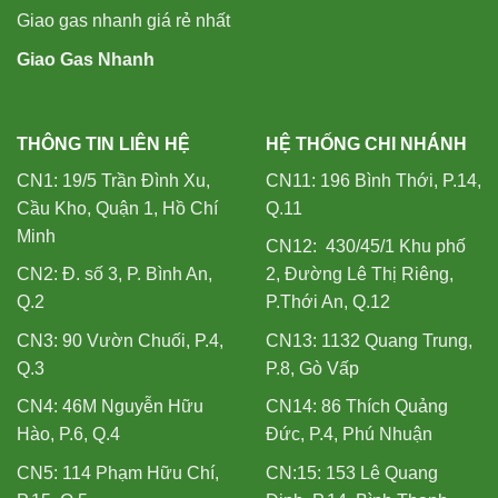
Giao gas nhanh giá rẻ nhất
Giao Gas Nhanh
THÔNG TIN LIÊN HỆ
HỆ THỐNG CHI NHÁNH
CN1: 19/5 Trần Đình Xu,
CN11: 196 Bình Thới, P.14,
Cầu Kho, Quận 1, Hồ Chí
Q.11
Minh
CN12: 430/45/1 Khu phố
CN2: Đ. số 3, P. Bình An,
2, Đường Lê Thị Riêng,
Q.2
P.Thới An, Q.12
CN3: 90 Vườn Chuối, P.4,
CN13: 1132 Quang Trung,
Q.3
P.8, Gò Vấp
CN4: 46M Nguyễn Hữu
CN14: 86 Thích Quảng
Hào, P.6, Q.4
Đức, P.4, Phú Nhuận
CN5: 114 Phạm Hữu Chí,
CN:15: 153 Lê Quang