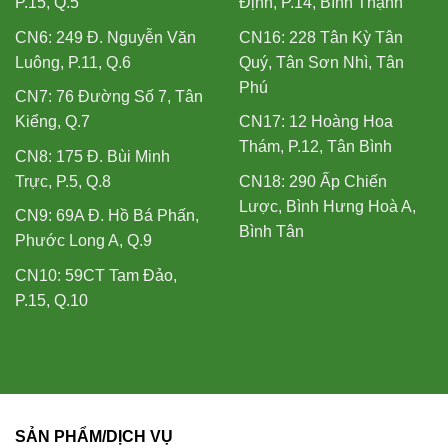
P.15, Q.5
Định, P.14, Bình Thạnh
CN6: 249 Đ. Nguyễn Văn
CN16: 228 Tân Kỳ Tân
Luông, P.11, Q.6
Quý, Tân Sơn Nhì, Tân
Phú
CN7: 76 Đường Số 7, Tân
Kiểng, Q.7
CN17: 12 Hoàng Hoa
Thám, P.12, Tân Bình
CN8: 175 Đ. Bùi Minh
Trực, P.5, Q.8
CN18: 290 Ấp Chiến
Lược, Bình Hưng Hoà A,
CN9: 69A Đ. Hồ Bá Phấn,
Bình Tân
Phước Long A, Q.9
CN10: 59CT Tam Đảo,
P.15, Q.10
SẢN PHẨM/DỊCH VỤ