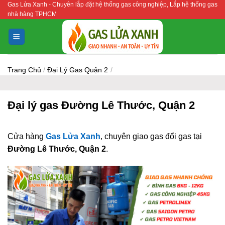
Gas Lửa Xanh - Chuyên lắp đặt hệ thống gas công nghiệp, Lắp hệ thống gas
Bỏ
nhà hàng TPHCM
qua
nội
dung
Trang Chủ
/
Đại Lý Gas Quận 2
/
Đại lý gas Đường Lê Thước, Quận 2
Cửa hàng
Gas Lửa Xanh
, chuyên giao gas đổi gas tại
Đường Lê Thước, Quận 2
.