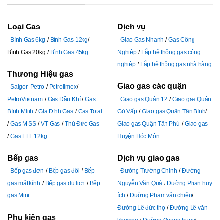
Loại Gas
Dịch vụ
Bình Gas 6kg
Bình Gas 12kg
Giao Gas Nhanh
Gas Công
Bình Gas 20kg
Bình Gas 45kg
Nghiệp
Lắp hệ thống gas công
nghiệp
Lắp hệ thống gas nhà hàng
Thương Hiệu gas
Giao gas các quận
Saigon Petro
Petrolimex
PetroVietnam
Gas Dầu Khí
Gas
Giao gas Quận 12
Giao gas Quận
Bình Minh
Gia Đình Gas
Gas Total
Gò Vấp
Giao gas Quận Tân Bình
Gas MISS
VT Gas
Thủ Đức Gas
Giao gas Quận Tân Phú
Giao gas
Gas ELF 12kg
Huyện Hóc Môn
Bếp gas
Dịch vụ giao gas
Bếp gas đơn
Bếp gas đôi
Bếp
Đường Trường Chinh
Đường
gas mặt kính
Bếp gas du lịch
Bếp
Nguyễn Văn Quá
Đường Phan huy
gas Mini
ích
Đường Pham văn chiêu
Đường Lê đức thọ
Đường Lê văn
Phụ kiện gas
khương
Đường Quang trung