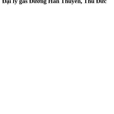
Đại lý gas Đường Hàn Thuyên, Thủ Đức