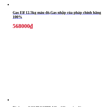
Gas Elf 12.5kg màu đỏ,Gas nhập của pháp chính hãng
100%
568000₫