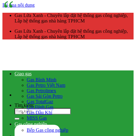
Bỏ qua nội dung
Gas Lửa Xanh - Chuyên lắp đặt hệ thống gas công nghiệp,
Lắp hệ thống gas nhà hàng TPHCM
Gas Lửa Xanh - Chuyên lắp đặt hệ thống gas công nghiệp,
Lắp hệ thống gas nhà hàng TPHCM
Giao gas
Gas Bình Minh
Gas Petro Việt Nam
Gas Petrolimex
Gas Sài Gòn Petro
Gas TotalGaz
Tìm kiếm:
Gia Đình Gas
Gas Dầu Khí
MISS Gas
Gas công nghiệp
Bếp Gas công nghiệp