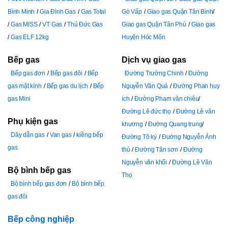
Bình Minh
Gia Đình Gas
Gas Total
Gò Vấp
Giao gas Quận Tân Bình
Gas MISS
VT Gas
Thủ Đức Gas
Giao gas Quận Tân Phú
Giao gas
Gas ELF 12kg
Huyện Hóc Môn
Bếp gas
Dịch vụ giao gas
Bếp gas đơn
Bếp gas đôi
Bếp
Đường Trường Chinh
Đường
gas mặt kính
Bếp gas du lịch
Bếp
Nguyễn Văn Quá
Đường Phan huy
gas Mini
ích
Đường Pham văn chiêu
Đường Lê đức thọ
Đường Lê văn
Phụ kiện gas
khương
Đường Quang trung
Dây dẫn gas
Van gas
kiềng bếp
Đường Tô ký
Đường Nguyễn Ảnh
gas
thủ
Đường Tân sơn
Đường
Nguyễn văn khối
Đường Lê Văn
Bộ bình bếp gas
Thọ
Bộ bình bếp gas đơn
Bộ bình bếp
gas đôi
Bếp công nghiệp