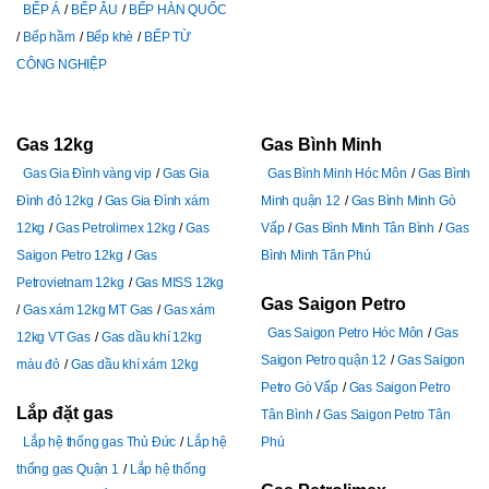
BẾP Á
BẾP ÂU
BẾP HÀN QUỐC
Bếp hầm
Bếp khè
BẾP TỪ
CÔNG NGHIỆP
Gas 12kg
Gas Bình Minh
Gas Gia Đình vàng vip
Gas Gia
Gas Bình Minh Hóc Môn
Gas Bình
Đình đỏ 12kg
Gas Gia Đình xám
Minh quận 12
Gas Bình Minh Gò
12kg
Gas Petrolimex 12kg
Gas
Vấp
Gas Bình Minh Tân Bình
Gas
Saigon Petro 12kg
Gas
Bình Minh Tân Phú
Petrovietnam 12kg
Gas MISS 12kg
Gas Saigon Petro
Gas xám 12kg MT Gas
Gas xám
Gas Saigon Petro Hóc Môn
Gas
12kg VT Gas
Gas dầu khí 12kg
Saigon Petro quận 12
Gas Saigon
màu đỏ
Gas dầu khí xám 12kg
Petro Gò Vấp
Gas Saigon Petro
Lắp đặt gas
Tân Bình
Gas Saigon Petro Tân
Lắp hệ thống gas Thủ Đức
Lắp hệ
Phú
thống gas Quận 1
Lắp hệ thống