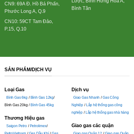
Lược, Bình Hưng Hoà A,
CN9: 69A Đ. Hồ Bá Phấn,
Bình Tân
Phước Long A, Q.9
CN10: 59CT Tam Đảo,
P.15, Q.10
SẢN PHẨM/DỊCH VỤ
Loại Gas
Dịch vụ
Bình Gas 6kg
Bình Gas 12kg
Giao Gas Nhanh
Gas Công
Bình Gas 20kg
Bình Gas 45kg
Nghiệp
Lắp hệ thống gas công
nghiệp
Lắp hệ thống gas nhà hàng
Thương Hiệu gas
Giao gas các quận
Saigon Petro
Petrolimex
PetroVietnam
Gas Dầu Khí
Gas
Giao gas Quận 12
Giao gas Quận