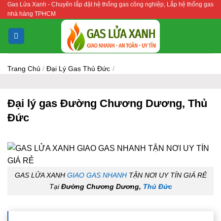
Gas Lửa Xanh - Chuyên lắp đặt hệ thống gas công nghiệp, Lắp hệ thống gas
Bỏ
nhà hàng TPHCM
qua
nội
dung
Trang Chủ
/
Đại Lý Gas Thủ Đức
/
Đại lý gas Đường Chương Dương, Thủ
Đức
GAS LỬA XANH
GIAO GAS NHANH
TẬN NƠI UY TÍN GIÁ RẺ
Tại
Đường Chương Dương,
Thủ Đức