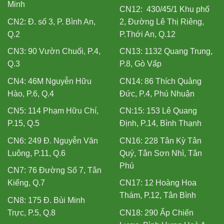
Minh
CN12: 430/45/1 Khu phố
CN2: Đ. số 3, P. Bình An,
2, Đường Lê Thị Riêng,
Q.2
P.Thới An, Q.12
CN3: 90 Vườn Chuối, P.4,
CN13: 1132 Quang Trung,
Q.3
P.8, Gò Vấp
CN4: 46M Nguyễn Hữu
CN14: 86 Thích Quảng
Hào, P.6, Q.4
Đức, P.4, Phú Nhuận
CN5: 114 Phạm Hữu Chí,
CN:15: 153 Lê Quang
P.15, Q.5
Định, P.14, Bình Thạnh
CN6: 249 Đ. Nguyễn Văn
CN16: 228 Tân Kỳ Tân
Luông, P.11, Q.6
Quý, Tân Sơn Nhì, Tân
Phú
CN7: 76 Đường Số 7, Tân
Kiểng, Q.7
CN17: 12 Hoàng Hoa
Thám, P.12, Tân Bình
CN8: 175 Đ. Bùi Minh
Trực, P.5, Q.8
CN18: 290 Ấp Chiến