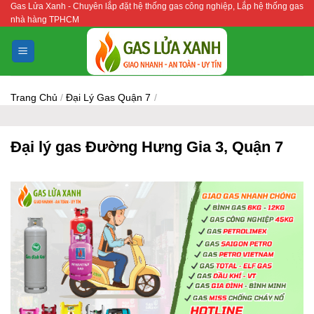
Gas Lửa Xanh - Chuyên lắp đặt hệ thống gas công nghiệp, Lắp hệ thống gas
Bỏ
nhà hàng TPHCM
qua
nội
dung
Trang Chủ
/
Đại Lý Gas Quận 7
/
Đại lý gas Đường Hưng Gia 3, Quận 7