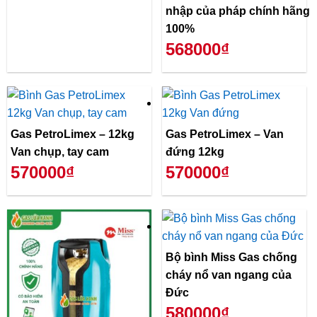
nhập của pháp chính hãng
100%
568000₫
Gas PetroLimex – 12kg
Gas PetroLimex – Van
Van chụp, tay cam
đứng 12kg
570000₫
570000₫
Bộ bình Miss Gas chống
cháy nổ van ngang của
Đức
580000₫