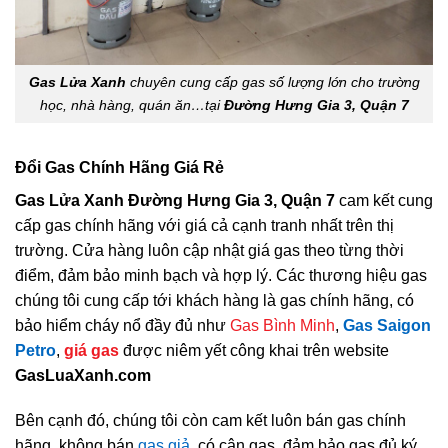
Gas Lửa Xanh
chuyên cung cấp gas số lượng lớn cho trường
học, nhà hàng, quán ăn…tại
Đường Hưng Gia 3, Quận 7
Đổi Gas Chính Hãng Giá Rẻ
Gas Lửa Xanh Đường Hưng Gia 3, Quận 7
cam kết cung
cấp gas chính hãng với giá cả cạnh tranh nhất trên thị
trường. Cửa hàng luôn cập nhật giá gas theo từng thời
điểm, đảm bảo minh bạch và hợp lý. Các thương hiệu gas
chúng tôi cung cấp tới khách hàng là gas chính hãng, có
bảo hiểm cháy nổ đầy đủ như
Gas Bình Minh
,
Gas Saigon
Petro
,
giá gas
được niêm yết công khai trên website
GasLuaXanh.com
Bên cạnh đó, chúng tôi còn cam kết luôn bán gas chính
hãng, không bán
gas giả
, có cân gas, đảm bảo gas đủ ký