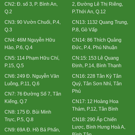
CN2: Đ. số 3, P. Bình An,
2, Đường Lê Thị Riêng,
Q.2
P.Thới An, Q.12
CN3: 90 Vườn Chuối, P.4,
CN13: 1132 Quang Trung,
Q.3
P.8, Gò Vấp
CN4: 46M Nguyễn Hữu
CN14: 86 Thích Quảng
Hào, P.6, Q.4
Đức, P.4, Phú Nhuận
CN5: 114 Phạm Hữu Chí,
CN:15: 153 Lê Quang
P.15, Q.5
Định, P.14, Bình Thạnh
CN6: 249 Đ. Nguyễn Văn
CN16: 228 Tân Kỳ Tân
Luông, P.11, Q.6
Quý, Tân Sơn Nhì, Tân
Phú
CN7: 76 Đường Số 7, Tân
Kiểng, Q.7
CN17: 12 Hoàng Hoa
Thám, P.12, Tân Bình
CN8: 175 Đ. Bùi Minh
Trực, P.5, Q.8
CN18: 290 Ấp Chiến
Lược, Bình Hưng Hoà A,
CN9: 69A Đ. Hồ Bá Phấn,
Bình Tân