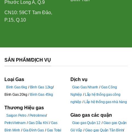
Phước Long A, Q.9
CN10: 59CT Tam Đảo,
P.15, Q.10
SẢN PHẨM/DỊCH VỤ
Loại Gas
Dịch vụ
Bình Gas 6kg
Bình Gas 12kg
Giao Gas Nhanh
Gas Công
Bình Gas 20kg
Bình Gas 45kg
Nghiệp
Lắp hệ thống gas công
nghiệp
Lắp hệ thống gas nhà hàng
Thương Hiệu gas
Giao gas các quận
Saigon Petro
Petrolimex
PetroVietnam
Gas Dầu Khí
Gas
Giao gas Quận 12
Giao gas Quận
Bình Minh
Gia Đình Gas
Gas Total
Gò Vấp
Giao gas Quận Tân Bình