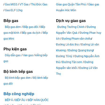
Gas MISS
VT Gas
Thủ Đức Gas
Giao gas Quận Tân Phú
Giao gas
Gas ELF 12kg
Huyện Hóc Môn
Bếp gas
Dịch vụ giao gas
Bếp gas đơn
Bếp gas đôi
Bếp
Đường Trường Chinh
Đường
gas mặt kính
Bếp gas du lịch
Bếp
Nguyễn Văn Quá
Đường Phan huy
gas Mini
ích
Đường Pham văn chiêu
Đường Lê đức thọ
Đường Lê văn
Phụ kiện gas
khương
Đường Quang trung
Dây dẫn gas
Van gas
kiềng bếp
Đường Tô ký
Đường Nguyễn Ảnh
gas
thủ
Đường Tân sơn
Đường
Nguyễn văn khối
Đường Lê Văn
Bộ bình bếp gas
Thọ
Bộ bình bếp gas đơn
Bộ bình bếp
gas đôi
Bếp công nghiệp
BẾP Á
BẾP ÂU
BẾP HÀN QUỐC