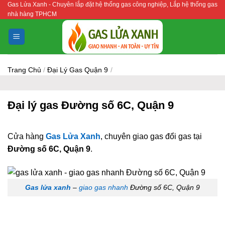
Gas Lửa Xanh - Chuyên lắp đặt hệ thống gas công nghiệp, Lắp hệ thống gas
Bỏ
nhà hàng TPHCM
qua
nội
dung
Trang Chủ
/
Đại Lý Gas Quận 9
/
Đại lý gas Đường số 6C, Quận 9
Cửa hàng
Gas Lửa Xanh
, chuyên giao gas đổi gas tại
Đường số 6C, Quận 9
.
Gas lửa xanh
–
giao gas nhanh
Đường số 6C, Quận 9