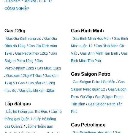
Bếp hầm
Bếp khè
BẾP TỪ
CÔNG NGHIỆP
Gas 12kg
Gas Bình Minh
Gas Gia Đình vàng vip
Gas Gia
Gas Bình Minh Hóc Môn
Gas Bình
Đình đỏ 12kg
Gas Gia Đình xám
Minh quận 12
Gas Bình Minh Gò
12kg
Gas Petrolimex 12kg
Gas
Vấp
Gas Bình Minh Tân Bình
Gas
Saigon Petro 12kg
Gas
Bình Minh Tân Phú
Petrovietnam 12kg
Gas MISS 12kg
Gas Saigon Petro
Gas xám 12kg MT Gas
Gas xám
Gas Saigon Petro Hóc Môn
Gas
12kg VT Gas
Gas dầu khí 12kg
Saigon Petro quận 12
Gas Saigon
màu đỏ
Gas dầu khí xám 12kg
Petro Gò Vấp
Gas Saigon Petro
Lắp đặt gas
Tân Bình
Gas Saigon Petro Tân
Lắp hệ thống gas Thủ Đức
Lắp hệ
Phú
thống gas Quận 1
Lắp hệ thống
Gas Petrolimex
gas Quận 2
Lắp hệ thống gas
Gas Petrolimex Hóc Môn
Gas