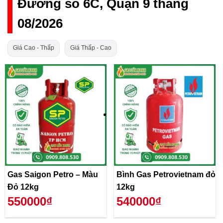
Đường số 6C, Quận 9 tháng
08/2026
Giá Cao - Thấp
Giá Thấp - Cao
Gas Saigon Petro – Màu
Bình Gas Petrovietnam đỏ
Đỏ 12kg
12kg
550000₫
540000₫