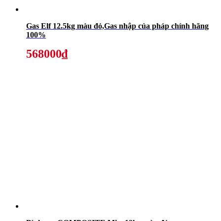
Gas Elf 12.5kg màu đỏ,Gas nhập của pháp chính hãng
100%
568000₫