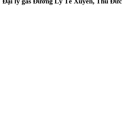
Đại lý gas Đường Lý Tế Xuyên, Thủ Đức