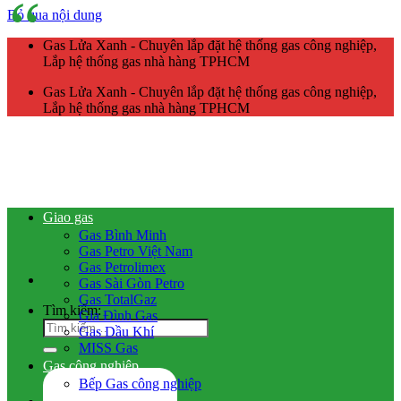
Bỏ qua nội dung
Gas Lửa Xanh - Chuyên lắp đặt hệ thống gas công nghiệp,
Lắp hệ thống gas nhà hàng TPHCM
Gas Lửa Xanh - Chuyên lắp đặt hệ thống gas công nghiệp,
Lắp hệ thống gas nhà hàng TPHCM
Giao gas
Gas Bình Minh
Gas Petro Việt Nam
Gas Petrolimex
Gas Sài Gòn Petro
Gas TotalGaz
Tìm kiếm:
Gia Đình Gas
Gas Dầu Khí
MISS Gas
Gas công nghiệp
Bếp Gas công nghiệp