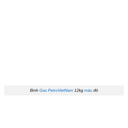
Bình
Gas PetroVietNam
12kg
màu
đỏ