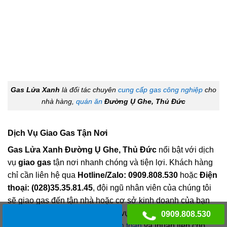
Gas Lửa Xanh
là đối tác chuyên
cung cấp gas công nghiệp
cho
nhà hàng,
quán ăn
Đường Ụ Ghe, Thủ Đức
Dịch Vụ Giao Gas Tận Nơi
Gas Lửa Xanh Đường Ụ Ghe, Thủ Đức
nổi bật với dịch
vụ
giao gas
tận nơi nhanh chóng và tiện lợi. Khách hàng
chỉ cần liên hệ qua
Hotline/Zalo: 0909.808.530
hoặc
Điện
thoại: (028)35.35.81.45
, đội ngũ nhân viên của chúng tôi
sẽ giao gas đến tận nhà hoặc cơ sở kinh doanh của bạn
trong thời gian ngắn nhất. Dịch vụ này không chỉ tiết kiệm
0909.808.530
thời gian mà còn đảm bảo sự
an toàn
và thuận tiện cho