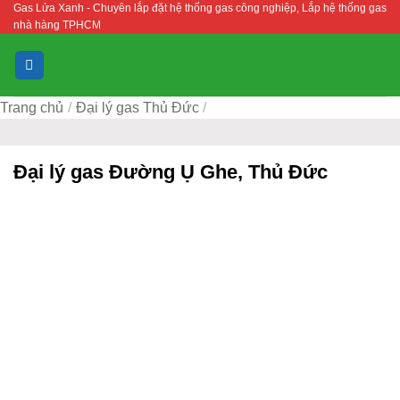
Gas Lửa Xanh - Chuyên lắp đặt hệ thống gas công nghiệp, Lắp hệ thống gas
Bỏ
nhà hàng TPHCM
qua
nội
dung
Trang chủ
/
Đại lý gas Thủ Đức
/
Đại lý gas Đường Ụ Ghe, Thủ Đức