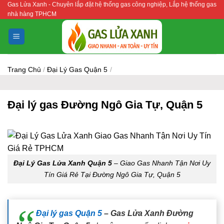
Gas Lửa Xanh - Chuyên lắp đặt hệ thống gas công nghiệp, Lắp hệ thống gas
Bỏ
nhà hàng TPHCM
qua
nội
dung
Trang Chủ
/
Đại Lý Gas Quận 5
/
Đại lý gas Đường Ngô Gia Tự, Quận 5
Đại Lý Gas Lửa Xanh Quận 5
– Giao Gas Nhanh Tận Nơi Uy
Tín Giá Rẻ Tại Đường Ngô Gia Tự, Quận 5
Đại lý gas Quận 5
– Gas Lửa Xanh Đường