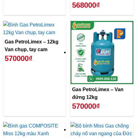
568000₫
Gas PetroLimex – 12kg
Van chụp, tay cam
570000₫
Gas PetroLimex – Van
đứng 12kg
570000₫