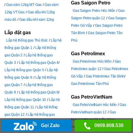
Gas Saigon Petro
Gas xám 12kg MT Gas
Gas xám
Gas Saigon Petro Hóc Môn
Gas
12kg VT Gas
Gas dầu khí 12kg
Saigon Petro quận 12
Gas Saigon
màu đỏ
Gas dầu khí xám 12kg
Petro Gò Vấp
Gas Saigon Petro
Lắp đặt gas
Tân Bình
Gas Saigon Petro Tân
Lắp hệ thống gas Thủ Đức
Lắp hệ
Phú
thống gas Quận 1
Lắp hệ thống
Gas Petrolimex
gas Quận 2
Lắp hệ thống gas
Gas Petrolimex Hóc Môn
Gas
Quận 3
Lắp hệ thống gas Quận 4
Petrolimex quận 12
Gas Petrolimex
Lắp hệ thống gas Quận 5
Lắp hệ
Gò Vấp
Gas Petrolimex Tân Bình
thống gas Quận 6
Lắp hệ thống
Gas Petrolimex Tân Phú
gas Quận 7
Lắp hệ thống gas
Quận 8
Lắp hệ thống gas Quận 9
Gas PetroVietNam
Lắp hệ thống gas Quận 10
Lắp hệ
Gas PetroVietNam Hóc Môn
Gas
thống gas Quận 11
Lắp hệ thống
PetroVietNam quận 12
Gas
gas Quận 12
Lắp hệ thống gas
PetroVietNam Gò Vấp
Gas
Bình Tân
Lắp hệ thống gas Bình
Gọi Zalo
0909.808.530
PetroVietNam Tân Bình
Gas
Thạnh
Lắp hệ thống gas Gò Vấp