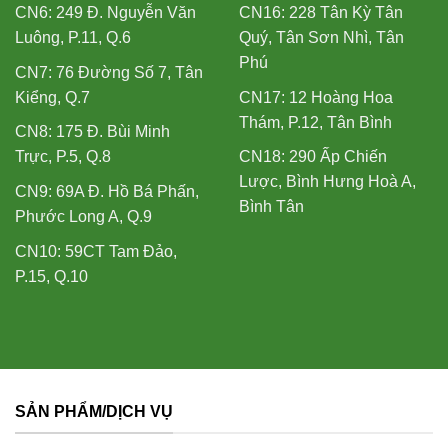
CN6: 249 Đ. Nguyễn Văn
CN16: 228 Tân Kỳ Tân
Luông, P.11, Q.6
Quý, Tân Sơn Nhì, Tân
Phú
CN7: 76 Đường Số 7, Tân
Kiểng, Q.7
CN17: 12 Hoàng Hoa
Thám, P.12, Tân Bình
CN8: 175 Đ. Bùi Minh
Trực, P.5, Q.8
CN18: 290 Ấp Chiến
Lược, Bình Hưng Hoà A,
CN9: 69A Đ. Hồ Bá Phấn,
Bình Tân
Phước Long A, Q.9
CN10: 59CT Tam Đảo,
P.15, Q.10
SẢN PHẨM/DỊCH VỤ