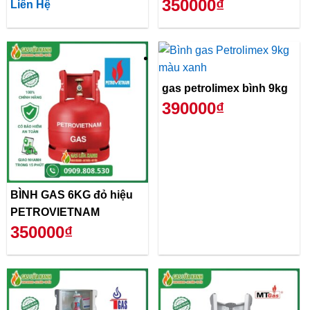
350000₫
Liên Hệ
gas petrolimex bình 9kg
390000₫
BÌNH GAS 6KG đỏ hiệu
PETROVIETNAM
350000₫