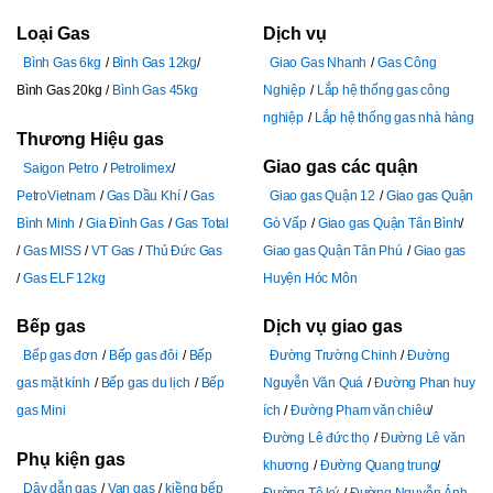
Loại Gas
Dịch vụ
Bình Gas 6kg
Bình Gas 12kg
Giao Gas Nhanh
Gas Công
Bình Gas 20kg
Bình Gas 45kg
Nghiệp
Lắp hệ thống gas công
nghiệp
Lắp hệ thống gas nhà hàng
Thương Hiệu gas
Giao gas các quận
Saigon Petro
Petrolimex
PetroVietnam
Gas Dầu Khí
Gas
Giao gas Quận 12
Giao gas Quận
Bình Minh
Gia Đình Gas
Gas Total
Gò Vấp
Giao gas Quận Tân Bình
Gas MISS
VT Gas
Thủ Đức Gas
Giao gas Quận Tân Phú
Giao gas
Gas ELF 12kg
Huyện Hóc Môn
Bếp gas
Dịch vụ giao gas
Bếp gas đơn
Bếp gas đôi
Bếp
Đường Trường Chinh
Đường
gas mặt kính
Bếp gas du lịch
Bếp
Nguyễn Văn Quá
Đường Phan huy
gas Mini
ích
Đường Pham văn chiêu
Đường Lê đức thọ
Đường Lê văn
Phụ kiện gas
khương
Đường Quang trung
Dây dẫn gas
Van gas
kiềng bếp