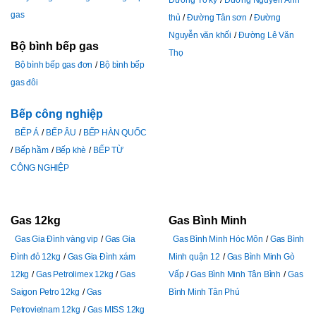
Đường Tô ký
Đường Nguyễn Ảnh
gas
thủ
Đường Tân sơn
Đường
Nguyễn văn khối
Đường Lê Văn
Bộ bình bếp gas
Thọ
Bộ bình bếp gas đơn
Bộ bình bếp
gas đôi
Bếp công nghiệp
BẾP Á
BẾP ÂU
BẾP HÀN QUỐC
Bếp hầm
Bếp khè
BẾP TỪ
CÔNG NGHIỆP
Gas 12kg
Gas Bình Minh
Gas Gia Đình vàng vip
Gas Gia
Gas Bình Minh Hóc Môn
Gas Bình
Đình đỏ 12kg
Gas Gia Đình xám
Minh quận 12
Gas Bình Minh Gò
12kg
Gas Petrolimex 12kg
Gas
Vấp
Gas Bình Minh Tân Bình
Gas
Saigon Petro 12kg
Gas
Bình Minh Tân Phú
Petrovietnam 12kg
Gas MISS 12kg