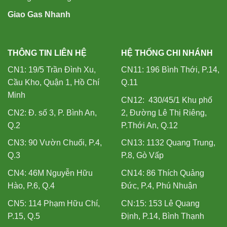
Giao Gas Nhanh
THÔNG TIN LIÊN HỆ
HỆ THỐNG CHI NHÁNH
CN1: 19/5 Trần Đình Xu,
CN11: 196 Bình Thới, P.14,
Cầu Kho, Quận 1, Hồ Chí
Q.11
Minh
CN12: 430/45/1 Khu phố
CN2: Đ. số 3, P. Bình An,
2, Đường Lê Thị Riêng,
Q.2
P.Thới An, Q.12
CN3: 90 Vườn Chuối, P.4,
CN13: 1132 Quang Trung,
Q.3
P.8, Gò Vấp
CN4: 46M Nguyễn Hữu
CN14: 86 Thích Quảng
Hào, P.6, Q.4
Đức, P.4, Phú Nhuận
CN5: 114 Phạm Hữu Chí,
CN:15: 153 Lê Quang
P.15, Q.5
Định, P.14, Bình Thạnh