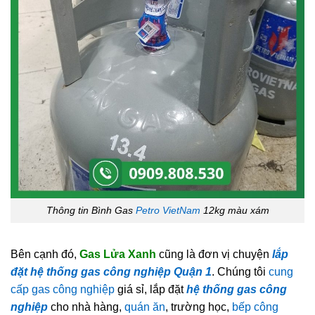
Thông tin Bình Gas
Petro VietNam
12kg màu xám
Bên cạnh đó,
Gas Lửa Xanh
cũng là đơn vị chuyện
lắp
đặt hệ thống gas công nghiệp Quận 1
. Chúng tôi
cung
cấp gas công nghiệp
giá sỉ, lắp đặt
hệ thống gas công
nghiệp
cho nhà hàng,
quán ăn
, trường học,
bếp công