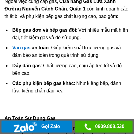
Ngoài việc cung cấp gas,
Cửa hàng Gas Lửa Xanh
Đường Nguyễn Cảnh Chân, Quận 1
còn kinh doanh các
thiết bị và phụ kiện bếp gas chất lượng cao, bao gồm:
Bếp gas đơn và bếp gas đôi
: Với nhiều mẫu mã hiện
đại, tiết kiệm gas và dễ sử dụng.
Van gas
an toàn
: Giúp kiểm soát lưu lượng gas và
đảm bảo an toàn trong quá trình sử dụng.
Dây dẫn gas
: Chất lượng cao, chịu áp lực tốt và độ
bền cao.
Các phụ kiện bếp gas khác
: Như kiềng bếp, đánh
lửa, kiếng chắn dầu, v.v.
An Toàn Sử Dụng Gas
Gọi Zalo
0909.808.530
An toàn luôn là yếu tố hàng đầu mà
Gas Lửa Xanh
chú