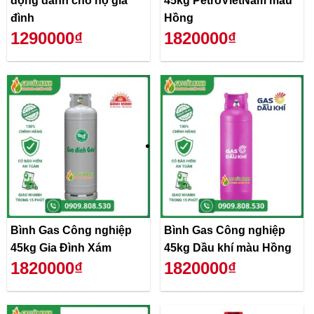
động dành cho hộ gia
45kg PetroVietNam màu
đình
Hồng
1290000₫
1820000₫
Bình Gas Công nghiệp
Bình Gas Công nghiệp
45kg Gia Đình Xám
45kg Dầu khí màu Hồng
1820000₫
1820000₫