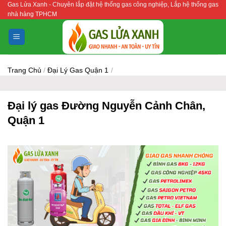
Gas Lửa Xanh - Chuyên lắp đặt hệ thống gas công nghiệp, Lắp hệ thống gas
Bỏ
nhà hàng TPHCM
qua
nội
dung
Trang Chủ
/
Đại Lý Gas Quận 1
/
Đại lý gas Đường Nguyễn Cảnh Chân,
Quận 1