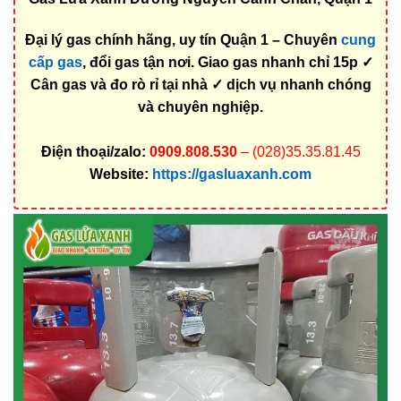
Đại lý gas chính hãng, uy tín Quận 1 – Chuyên
cung
cấp gas
, đổi gas tận nơi. Giao gas nhanh chỉ 15p ✓
Cân gas và đo rò rỉ tại nhà ✓ dịch vụ nhanh chóng
và chuyên nghiệp.
Điện thoại/zalo:
0909.808.530
– (028)35.35.81.45
Website:
https://gasluaxanh.com