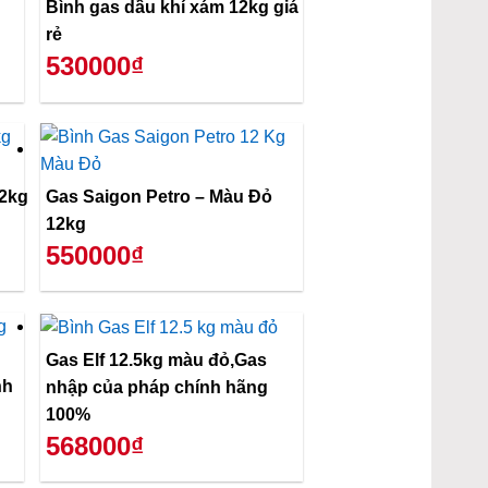
Bình gas dầu khí xám 12kg giá
rẻ
530000₫
12kg
Gas Saigon Petro – Màu Đỏ
12kg
550000₫
Gas Elf 12.5kg màu đỏ,Gas
nhập của pháp chính hãng
100%
568000₫