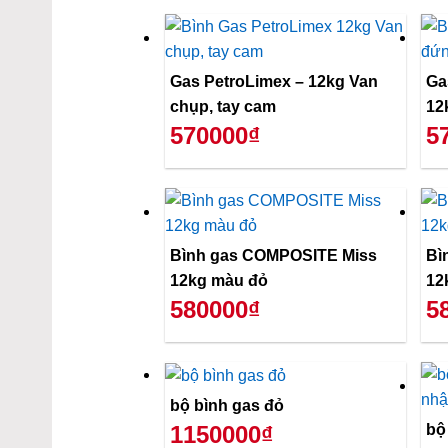
Gas PetroLimex – 12kg Van
Ga
chụp, tay cam
12
570000₫
5
Bình gas COMPOSITE Miss
Bì
12kg màu đỏ
12
580000₫
5
bộ bình gas đỏ
bộ
1150000₫