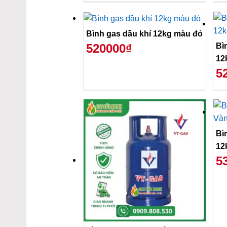
Bình gas dầu khí 12kg màu đỏ
Bì
520000₫
12
5
Bì
12
5