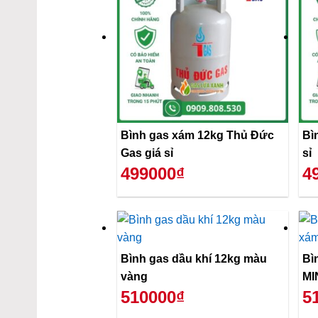
Bình gas xám 12kg Thủ Đức
Bì
Gas giá sỉ
sỉ
499000₫
4
Bình gas dầu khí 12kg màu
Bì
vàng
MI
510000₫
5