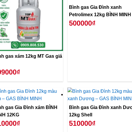
Bình gas Gia Đình xanh
Petrolimex 12kg BÌNH MINH
500000₫
nh gas xám 12kg MT Gas giá
99000₫
nh gas Gia Đình xám BÌNH
Bình gas Gia Đình xanh Dư
NH 12KG
12kg Shell
10000₫
510000₫