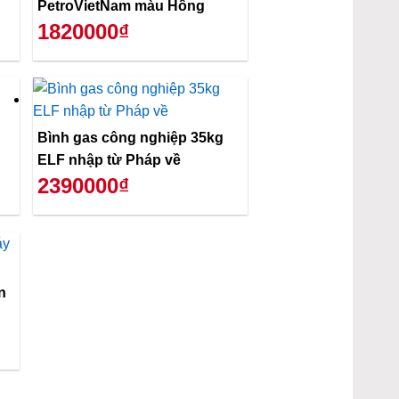
PetroVietNam màu Hồng
1820000₫
Bình gas công nghiệp 35kg
ELF nhập từ Pháp về
2390000₫
n