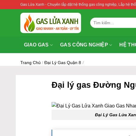
Bỏ
Gas Lửa Xanh - Chuyên lắp đặt hệ thống gas công nghiệp, Lắp hệ 
qua
nội
Tìm
dung
kiếm:
GIAO GAS
GAS CÔNG NGHIỆP
HỆ TH
Trang Chủ
/
Đại Lý Gas Quận 8
/
Đại lý gas Đường Ng
Đại Lý Gas Lửa Xa