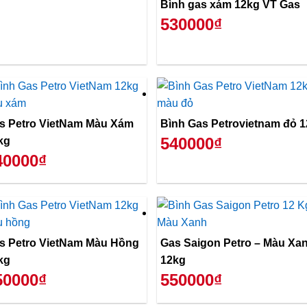
Bình gas xám 12kg VT Gas
530000₫
s Petro VietNam Màu Xám
Bình Gas Petrovietnam đỏ 
540000₫
kg
40000₫
s Petro VietNam Màu Hồng
Gas Saigon Petro – Màu Xanh
kg
12kg
50000₫
550000₫