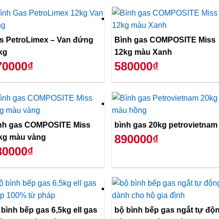
s PetroLimex – Van đứng
Bình gas COMPOSITE Miss
kg
12kg màu Xanh
70000₫
580000₫
nh gas COMPOSITE Miss
bình gas 20kg petrovietnam
890000₫
kg màu vàng
80000₫
 bình bếp gas 6,5kg ell gas
bộ bình bếp gas ngắt tự độ