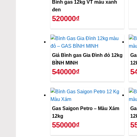
Bình gas 12kg VT màu xanh
đen
520000₫
Giá Bình gas Gia Đình đỏ 12kg
Ga
BÌNH MINH
12
540000₫
5
Gas Saigon Petro – Màu Xám
Ga
12kg
12
550000₫
5