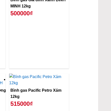
MINH 12kg
500000₫
ơng
Bình gas Pacific Petro Xám
12kg
515000₫