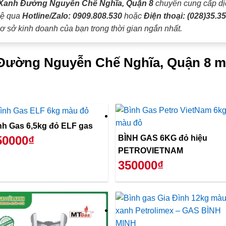
Xanh Đường Nguyễn Chế Nghĩa, Quận 8
chuyên cung cấp d
 hệ qua
Hotline/Zalo: 0909.808.530
hoặc
Điện thoại: (028)35.35
ơ sở kinh doanh của bạn trong thời gian ngắn nhất.
i Đường Nguyễn Chế Nghĩa, Quận 8 m
Bình Gas 6,5kg đỏ ELF gas
BÌNH GAS 6KG đỏ hiệu
50000₫
PETROVIETNAM
350000₫