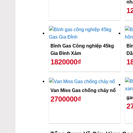
nh
1
Bình Gas Công nghiệp 45kg
Bì
Gia Đình Xám
Dầ
1820000₫
1
Van Miss Gas chống cháy nổ
ga
2700000₫
2