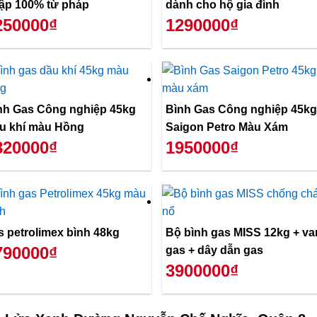
ập 100% từ pháp
dành cho hộ gia đình
250000₫
1290000₫
nh Gas Công nghiệp 45kg
Bình Gas Công nghiệp 45kg
u khí màu Hồng
Saigon Petro Màu Xám
820000₫
1950000₫
s petrolimex bình 48kg
Bộ bình gas MISS 12kg + va
790000₫
gas + dây dẫn gas
3900000₫