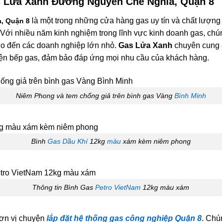
 Lửa Xanh Đường Nguyễn Chế Nghĩa, Quận 8
là một trong những cửa hàng gas uy tín và chất lượng
, Quận 8
 Với nhiều năm kinh nghiệm trong lĩnh vực kinh doanh gas, chú
ho đến các doanh nghiệp lớn nhỏ.
Gas Lửa Xanh
chuyên cung 
 kiện bếp gas, đảm bảo đáp ứng mọi nhu cầu của khách hàng.
Niêm Phong và tem chống giả trên bình gas Vàng
Bình Minh
Bình
Gas Dầu Khí
12kg
màu
xám kèm niêm phong
Thông tin Bình Gas
Petro VietNam
12kg màu xám
đơn vị chuyện
lắp đặt hệ thống gas công nghiệp Quận 8
. Chú