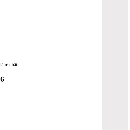
iá rẻ nhất
26