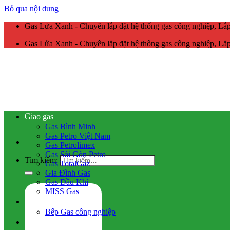
Bỏ qua nội dung
Gas Lửa Xanh - Chuyên lắp đặt hệ thống gas công nghiệp, L
Gas Lửa Xanh - Chuyên lắp đặt hệ thống gas công nghiệp, L
Giao gas
Gas Bình Minh
Gas Petro Việt Nam
Gas Petrolimex
Gas Sài Gòn Petro
Tìm kiếm:
Gas TotalGaz
Gia Đình Gas
Gas Dầu Khí
MISS Gas
Gas công nghiệp
Bếp Gas công nghiệp
Hệ thống gas