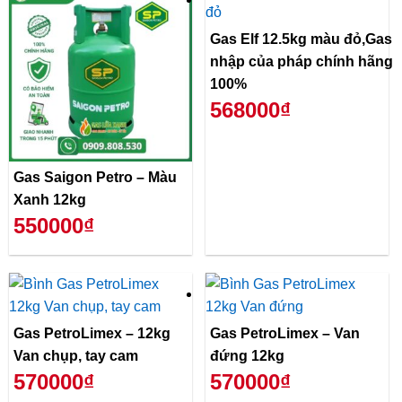
Gas Elf 12.5kg màu đỏ,Gas
nhập của pháp chính hãng
100%
568000₫
Gas Saigon Petro – Màu
Xanh 12kg
550000₫
Gas PetroLimex – 12kg
Gas PetroLimex – Van
Van chụp, tay cam
đứng 12kg
570000₫
570000₫