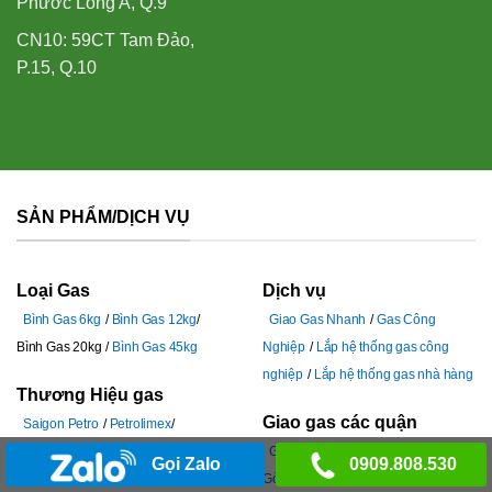
Phước Long A, Q.9
CN10: 59CT Tam Đảo,
P.15, Q.10
SẢN PHẨM/DỊCH VỤ
Loại Gas
Dịch vụ
Bình Gas 6kg
Bình Gas 12kg
Giao Gas Nhanh
Gas Công
Bình Gas 20kg
Bình Gas 45kg
Nghiệp
Lắp hệ thống gas công
nghiệp
Lắp hệ thống gas nhà hàng
Thương Hiệu gas
Giao gas các quận
Saigon Petro
Petrolimex
PetroVietnam
Gas Dầu Khí
Gas
Giao gas Quận 12
Giao gas Quận
Gọi Zalo
0909.808.530
Bình Minh
Gia Đình Gas
Gas Total
Gò Vấp
Giao gas Quận Tân Bình