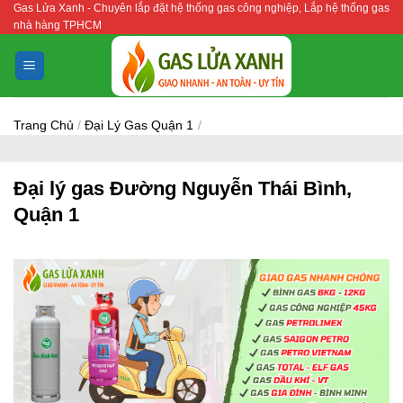
Gas Lửa Xanh - Chuyên lắp đặt hệ thống gas công nghiệp, Lắp hệ thống gas
Bỏ
nhà hàng TPHCM
qua
nội
dung
Trang Chủ
/
Đại Lý Gas Quận 1
/
Đại lý gas Đường Nguyễn Thái Bình,
Quận 1