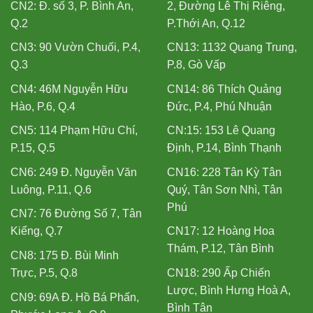
CN2: Đ. số 3, P. Bình An,
2, Đường Lê Thị Riêng,
Q.2
P.Thới An, Q.12
CN3: 90 Vườn Chuối, P.4,
CN13: 1132 Quang Trung,
Q.3
P.8, Gò Vấp
CN4: 46M Nguyễn Hữu
CN14: 86 Thích Quảng
Hào, P.6, Q.4
Đức, P.4, Phú Nhuận
CN5: 114 Phạm Hữu Chí,
CN:15: 153 Lê Quang
P.15, Q.5
Định, P.14, Bình Thạnh
CN6: 249 Đ. Nguyễn Văn
CN16: 228 Tân Kỳ Tân
Luông, P.11, Q.6
Quý, Tân Sơn Nhì, Tân
Phú
CN7: 76 Đường Số 7, Tân
Kiểng, Q.7
CN17: 12 Hoàng Hoa
Thám, P.12, Tân Bình
CN8: 175 Đ. Bùi Minh
Trực, P.5, Q.8
CN18: 290 Ấp Chiến
Lược, Bình Hưng Hoà A,
CN9: 69A Đ. Hồ Bá Phấn,
Bình Tân