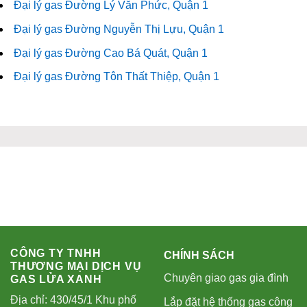
Đại lý gas Đường Lý Văn Phức, Quận 1
Đại lý gas Đường Nguyễn Thị Lựu, Quận 1
Đại lý gas Đường Cao Bá Quát, Quận 1
Đại lý gas Đường Tôn Thất Thiệp, Quận 1
CÔNG TY TNHH
CHÍNH SÁCH
THƯƠNG MẠI DỊCH VỤ
Chuyên giao gas gia đình
GAS LỬA XANH
Địa chỉ: 430/45/1 Khu phố
Lắp đặt hệ thống gas công