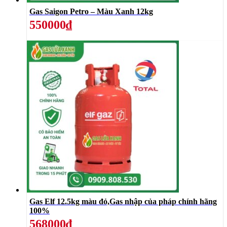
Gas Saigon Petro – Màu Xanh 12kg
550000₫
Gas Elf 12.5kg màu đỏ,Gas nhập của pháp chính hãng
100%
568000₫