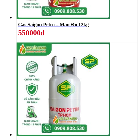
Gas Saigon Petro – Màu Đỏ 12kg
550000₫