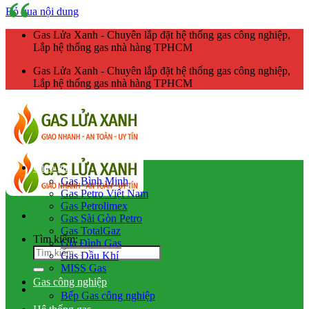
Bỏ qua nội dung
Gas Lửa Xanh - Chuyên lắp đặt hệ thống gas công nghiệp,
Lắp hệ thống gas nhà hàng TPHCM
Gas Lửa Xanh - Chuyên lắp đặt hệ thống gas công nghiệp,
Lắp hệ thống gas nhà hàng TPHCM
Giao gas
Gas Bình Minh
Gas Petro Việt Nam
Gas Petrolimex
Gas Sài Gòn Petro
Gas TotalGaz
Tìm kiếm:
Gia Đình Gas
Gas Dầu Khí
MISS Gas
Gas công nghiệp
Bếp Gas công nghiệp