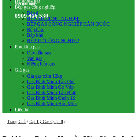
Hệ thống gas
Gọi gas ngay
Bếp gas công nghiệp
Bếp á
0909.808.530
BẾP ÂU CÔNG NGHIỆP
BẾP GAS CÔNG NGHIỆP HÀN QUỐC
Bếp hầm
Bếp khè
BẾP TỪ CÔNG NGHIỆP
Phụ kiện gas
Dây dẫn gas
Van gas
Kiềng bếp gas
Giá gas
Giá gas xám 12kg
Gas Bình Minh Tân Phú
Gas Bình Minh Gò Vấp
Gas Bình Minh Tân Bình
Gas Bình Minh Quận 12
Gas Bình Minh Hóc Môn
Liên hệ
Trang Chủ
/
Đại Lý Gas Quận 8
/