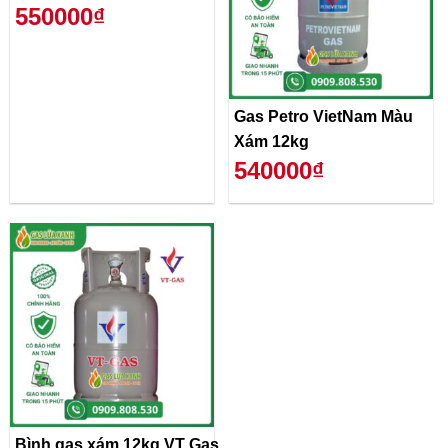
550000₫
Gas Petro VietNam Màu
Xám 12kg
540000₫
Bình gas xám 12kg VT Gas