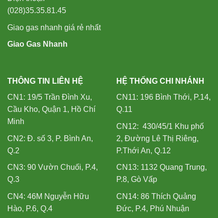
(028)35.35.81.45
Giao gas nhanh giá rẻ nhất
Giao Gas Nhanh
THÔNG TIN LIÊN HỆ
HỆ THỐNG CHI NHÁNH
CN1: 19/5 Trần Đình Xu,
CN11: 196 Bình Thới, P.14,
Cầu Kho, Quận 1, Hồ Chí
Q.11
Minh
CN12: 430/45/1 Khu phố
CN2: Đ. số 3, P. Bình An,
2, Đường Lê Thị Riêng,
Q.2
P.Thới An, Q.12
CN3: 90 Vườn Chuối, P.4,
CN13: 1132 Quang Trung,
Q.3
P.8, Gò Vấp
CN4: 46M Nguyễn Hữu
CN14: 86 Thích Quảng
Hào, P.6, Q.4
Đức, P.4, Phú Nhuận