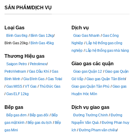
SẢN PHẨM/DỊCH VỤ
Loại Gas
Dịch vụ
Bình Gas 6kg
Bình Gas 12kg
Giao Gas Nhanh
Gas Công
Bình Gas 20kg
Bình Gas 45kg
Nghiệp
Lắp hệ thống gas công
nghiệp
Lắp hệ thống gas nhà hàng
Thương Hiệu gas
Giao gas các quận
Saigon Petro
Petrolimex
PetroVietnam
Gas Dầu Khí
Gas
Giao gas Quận 12
Giao gas Quận
Bình Minh
Gia Đình Gas
Gas Total
Gò Vấp
Giao gas Quận Tân Bình
Gas MISS
VT Gas
Thủ Đức Gas
Giao gas Quận Tân Phú
Giao gas
Gas ELF 12kg
Huyện Hóc Môn
Bếp gas
Dịch vụ giao gas
Bếp gas đơn
Bếp gas đôi
Bếp
Đường Trường Chinh
Đường
gas mặt kính
Bếp gas du lịch
Bếp
Nguyễn Văn Quá
Đường Phan huy
gas Mini
ích
Đường Pham văn chiêu