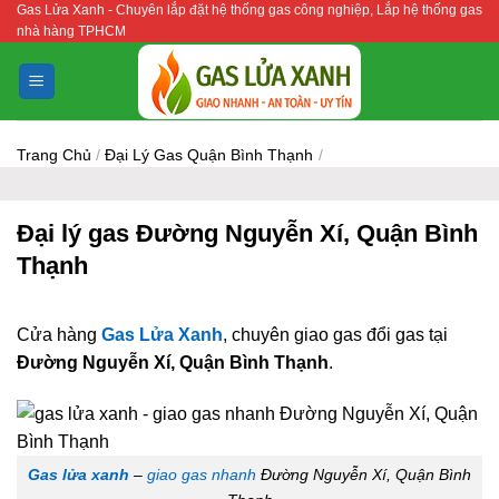
Gas Lửa Xanh - Chuyên lắp đặt hệ thống gas công nghiệp, Lắp hệ thống gas
Bỏ
nhà hàng TPHCM
qua
nội
dung
Trang Chủ
/
Đại Lý Gas Quận Bình Thạnh
/
Đại lý gas Đường Nguyễn Xí, Quận Bình
Thạnh
Cửa hàng
Gas Lửa Xanh
, chuyên giao gas đổi gas tại
Đường Nguyễn Xí, Quận Bình Thạnh
.
Gas lửa xanh
–
giao gas nhanh
Đường Nguyễn Xí, Quận Bình