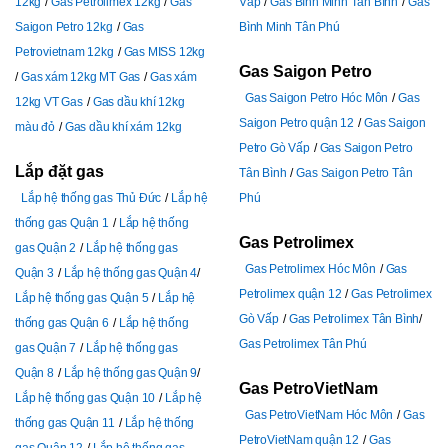
12kg
Gas Petrolimex 12kg
Gas
Vấp
Gas Bình Minh Tân Bình
Gas
Saigon Petro 12kg
Gas
Bình Minh Tân Phú
Petrovietnam 12kg
Gas MISS 12kg
Gas Saigon Petro
Gas xám 12kg MT Gas
Gas xám
Gas Saigon Petro Hóc Môn
Gas
12kg VT Gas
Gas dầu khí 12kg
Saigon Petro quận 12
Gas Saigon
màu đỏ
Gas dầu khí xám 12kg
Petro Gò Vấp
Gas Saigon Petro
Lắp đặt gas
Tân Bình
Gas Saigon Petro Tân
Lắp hệ thống gas Thủ Đức
Lắp hệ
Phú
thống gas Quận 1
Lắp hệ thống
Gas Petrolimex
gas Quận 2
Lắp hệ thống gas
Gas Petrolimex Hóc Môn
Gas
Quận 3
Lắp hệ thống gas Quận 4
Petrolimex quận 12
Gas Petrolimex
Lắp hệ thống gas Quận 5
Lắp hệ
Gò Vấp
Gas Petrolimex Tân Bình
thống gas Quận 6
Lắp hệ thống
Gas Petrolimex Tân Phú
gas Quận 7
Lắp hệ thống gas
Quận 8
Lắp hệ thống gas Quận 9
Gas PetroVietNam
Lắp hệ thống gas Quận 10
Lắp hệ
Gas PetroVietNam Hóc Môn
Gas
thống gas Quận 11
Lắp hệ thống
PetroVietNam quận 12
Gas