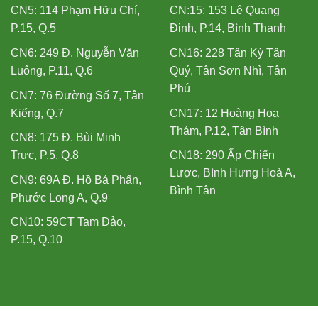
CN5: 114 Phạm Hữu Chí,
CN:15: 153 Lê Quang
P.15, Q.5
Định, P.14, Bình Thạnh
CN6: 249 Đ. Nguyễn Văn
CN16: 228 Tân Kỳ Tân
Luông, P.11, Q.6
Quý, Tân Sơn Nhì, Tân
Phú
CN7: 76 Đường Số 7, Tân
Kiểng, Q.7
CN17: 12 Hoàng Hoa
Thám, P.12, Tân Bình
CN8: 175 Đ. Bùi Minh
Trực, P.5, Q.8
CN18: 290 Ấp Chiến
Lược, Bình Hưng Hoà A,
CN9: 69A Đ. Hồ Bá Phấn,
Bình Tân
Phước Long A, Q.9
CN10: 59CT Tam Đảo,
P.15, Q.10