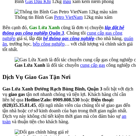
Bình
Gas Dầu Khí
12kg
màu
xám kèm niêm phong
Thông tin Bình Gas
Petro VietNam
12kg màu xám
Bên cạnh đó,
Gas Lửa Xanh
cũng là đơn vị chuyện
lắp đặt hệ
thống gas công nghiệp Quận 3
. Chúng tôi
cung cấp gas công
nghiệp
giá sỉ, lắp đặt
hệ thống gas công nghiệp
cho nhà hàng,
quán
ăn
, trường học,
bếp công nghiệp
… với chất lượng và chính sách giá
tốt nhất.
Gas Lửa Xanh
là đối tác chuyên
cung cấp gas
công nghiệp ch
Dịch Vụ Giao Gas Tận Nơi
Gas Lửa Xanh Đường Rạch Bùng Binh, Quận 3
nổi bật với dịch
vụ
giao gas
tận nơi nhanh chóng và tiện lợi. Khách hàng chỉ cần
liên hệ qua
Hotline/Zalo: 0909.808.530
hoặc
Điện thoại:
(028)35.35.81.45
, đội ngũ nhân viên của chúng tôi sẽ giao gas đến
tận nhà hoặc cơ sở kinh doanh của bạn trong thời gian ngắn nhất.
Dịch vụ này không chỉ tiết kiệm thời gian mà còn đảm bảo sự
an
toàn
và thuận tiện cho khách hàng.