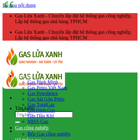
Bỏ qua nội dung
Gas Lửa Xanh - Chuyên lắp đặt hệ thống gas công nghiệp,
Lắp hệ thống gas nhà hàng TPHCM
Gas Lửa Xanh - Chuyên lắp đặt hệ thống gas công nghiệp,
Lắp hệ thống gas nhà hàng TPHCM
Giao gas
Gas Bình Minh
Gas Petro Việt Nam
Gas Petrolimex
Gas Sài Gòn Petro
Gas TotalGaz
Tìm kiếm:
Gia Đình Gas
Gas Dầu Khí
MISS Gas
Gas công nghiệp
Bếp Gas công nghiệp