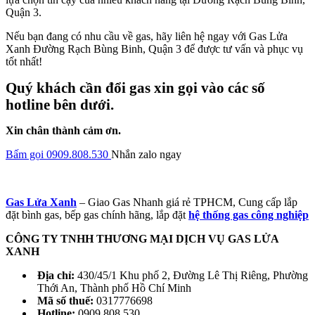
Quận 3.
Nếu bạn đang có nhu cầu về gas, hãy liên hệ ngay với Gas Lửa
Xanh Đường Rạch Bùng Binh, Quận 3 để được tư vấn và phục vụ
tốt nhất!
Quý khách cần đổi gas xin gọi vào các số
hotline bên dưới.
Xin chân thành cảm ơn.
Bấm gọi 0909.808.530
Nhắn zalo ngay
Gas Lửa Xanh
– Giao Gas Nhanh giá rẻ TPHCM, Cung cấp lắp
đặt bình gas, bếp gas chính hãng, lắp đặt
hệ thống gas công nghiệp
CÔNG TY TNHH THƯƠNG MẠI DỊCH VỤ GAS LỬA
XANH
Địa chỉ:
430/45/1 Khu phố 2, Đường Lê Thị Riêng, Phường
Thới An, Thành phố Hồ Chí Minh
Mã số thuế:
0317776698
Hotline:
0909.808.530