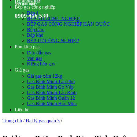
Hệ thống gas
Gọi gas ngay
Bếp gas công nghiệp
Bếp á
0909.808.530
BẾP ÂU CÔNG NGHIỆP
BẾP GAS CÔNG NGHIỆP HÀN QUỐC
Bếp hầm
Bếp khè
BẾP TỪ CÔNG NGHIỆP
Phụ kiện gas
Dây dẫn gas
Van gas
Kiềng bếp gas
Giá gas
Giá gas xám 12kg
Gas Bình Minh Tân Phú
Gas Bình Minh Gò Vấp
Gas Bình Minh Tân Bình
Gas Bình Minh Quận 12
Gas Bình Minh Hóc Môn
Liên hệ
Trang chủ
/
Đại lý gas quận 3
/