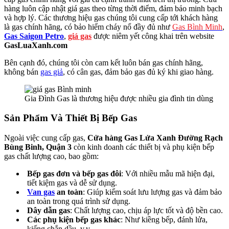
hàng luôn cập nhật giá gas theo từng thời điểm, đảm bảo minh bạch
và hợp lý. Các thương hiệu gas chúng tôi cung cấp tới khách hàng
là gas chính hãng, có bảo hiểm cháy nổ đầy đủ như
Gas Bình Minh
,
Gas Saigon Petro
,
giá gas
được niêm yết công khai trên website
GasLuaXanh.com
Bên cạnh đó, chúng tôi còn cam kết luôn bán gas chính hãng,
không bán
gas giả
, có cân gas, đảm bảo gas đủ ký khi giao hàng.
Gia Đình Gas là thương hiệu được nhiều gia đình tin dùng
Sản Phẩm Và Thiết Bị Bếp Gas
Ngoài việc cung cấp gas,
Cửa hàng Gas Lửa Xanh Đường Rạch
Bùng Binh, Quận 3
còn kinh doanh các thiết bị và phụ kiện bếp
gas chất lượng cao, bao gồm:
Bếp gas đơn và bếp gas đôi
: Với nhiều mẫu mã hiện đại,
tiết kiệm gas và dễ sử dụng.
Van gas
an toàn
: Giúp kiểm soát lưu lượng gas và đảm bảo
an toàn trong quá trình sử dụng.
Dây dẫn gas
: Chất lượng cao, chịu áp lực tốt và độ bền cao.
Các phụ kiện bếp gas khác
: Như kiềng bếp, đánh lửa,
kiếng chắn dầu, v.v.