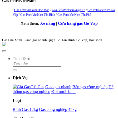
Gas PetroVietNam
Gas PetroVietNam Hóc Môn
Gas PetroVietNam quận 12
Gas PetroVietNam Gò
Vấp
Gas PetroVietNam Tân Bình
Gas PetroVietNam Tân Phú
Xem thêm:
Xe nâng
|
Cửa hàng gas Gò Vấp
Gas Lửa Xanh - Giao gas nhanh Quận 12, Tân Bình, Gò Vấp, Hóc Môn
Tìm kiếm:
Dịch Vụ
Giá Gas
Giao gas nhanh
Bếp gas công nghiệp
Hệ
thống gas công nghiệp
Đổi nước bình
Loại
Bình Gas 12kg
Gas công nghiệp 45kg