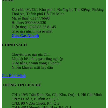
Địa chỉ: 430/45/1 Khu phố 2, Đường Lê Thị Riêng, Phường
Thới An, Thành phố Hồ Chí Minh
Mã số thuế: 0317776698
Hotline: 0909.808.530
Điện thoại: (028)35.35.81.45
Giao gas nhanh giá rẻ nhất
Giao Gas Nhanh
CHÍNH SÁCH
Chuyên giao gas gia đình
Lắp đặt hệ thống gas công nghiệp
Giao hàng nhanh trong 15 phút
Nhiều khuyến mãi hấp dẫn
Gas Bình Minh
THÔNG TIN LIÊN HỆ
CN1: 19/5 Trần Đình Xu, Cầu Kho, Quận 1, Hồ Chí Minh
CN2: Đ. số 3, P. Bình An, Q.2
CN3: 90 Vườn Chuối, P.4, Q.3
CN4: 46M Nguyễn Hữu Hào, P.6, Q.4