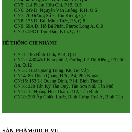
CN5: 114 Phạm Hữu Chí, P.15, Q.5
CN6: 249 Đ. Nguyễn Văn Luông, P.11, Q.6
CN7: 76 Đường Số 7, Tân Kiểng, Q.7
CN8: 175 Đ. Bùi Minh Trực, P.5, Q.8
CN9: 69A Đ. Hồ Bá Phấn, Phước Long A, Q.9
CN10: 59CT Tam Đảo, P.15, Q.10
HỆ THỐNG CHI NHÁNH
CN11: 196 Bình Thới, P.14, Q.11
CN12: 430/45/1 Khu phố 2, Đường Lê Thị Riêng, P.Thới
An, Q.12
CN13: 1132 Quang Trung, P.8, Gò Vấp
CN14: 86 Thích Quảng Đức, P.4, Phú Nhuận
CN:15: 153 Lê Quang Định, P.14, Bình Thạnh
CN16: 228 Tân Kỳ Tân Quý, Tân Sơn Nhì, Tân Phú
CN17: 12 Hoàng Hoa Thám, P.12, Tân Bình
CN18: 290 Ấp Chiến Lược, Bình Hưng Hoà A, Bình Tân
SẢN PHẨM/DỊCH VỤ