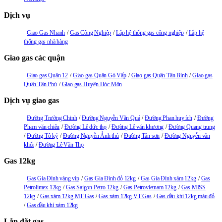
Dịch vụ
Giao Gas Nhanh
Gas Công Nghiệp
Lắp hệ thống gas công nghiệp
Lắp hệ
thống gas nhà hàng
Giao gas các quận
Giao gas Quận 12
Giao gas Quận Gò Vấp
Giao gas Quận Tân Bình
Giao gas
Quận Tân Phú
Giao gas Huyện Hóc Môn
Dịch vụ giao gas
Đường Trường Chinh
Đường Nguyễn Văn Quá
Đường Phan huy ích
Đường
Pham văn chiêu
Đường Lê đức thọ
Đường Lê văn khương
Đường Quang trung
Đường Tô ký
Đường Nguyễn Ảnh thủ
Đường Tân sơn
Đường Nguyễn văn
khối
Đường Lê Văn Thọ
Gas 12kg
Gas Gia Đình vàng vip
Gas Gia Đình đỏ 12kg
Gas Gia Đình xám 12kg
Gas
Petrolimex 12kg
Gas Saigon Petro 12kg
Gas Petrovietnam 12kg
Gas MISS
12kg
Gas xám 12kg MT Gas
Gas xám 12kg VT Gas
Gas dầu khí 12kg màu đỏ
Gas dầu khí xám 12kg
Lắp đặt gas