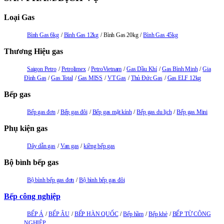
Loại Gas
Bình Gas 6kg
Bình Gas 12kg
Bình Gas 20kg
Bình Gas 45kg
Thương Hiệu gas
Saigon Petro
Petrolimex
PetroVietnam
Gas Dầu Khí
Gas Bình Minh
Gia
Đình Gas
Gas Total
Gas MISS
VT Gas
Thủ Đức Gas
Gas ELF 12kg
Bếp gas
Bếp gas đơn
Bếp gas đôi
Bếp gas mặt kính
Bếp gas du lịch
Bếp gas Mini
Phụ kiện gas
Dây dẫn gas
Van gas
kiềng bếp gas
Bộ bình bếp gas
Bộ bình bếp gas đơn
Bộ bình bếp gas đôi
Bếp công nghiệp
BẾP Á
BẾP ÂU
BẾP HÀN QUỐC
Bếp hầm
Bếp khè
BẾP TỪ CÔNG
NGHIỆP