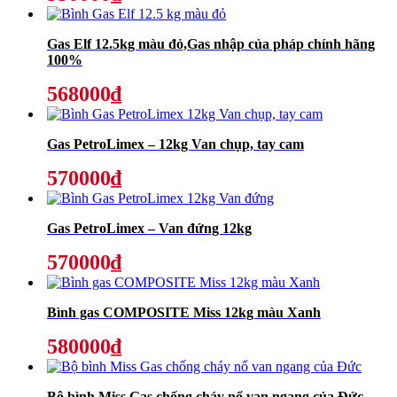
Gas Elf 12.5kg màu đỏ,Gas nhập của pháp chính hãng
100%
568000₫
Gas PetroLimex – 12kg Van chụp, tay cam
570000₫
Gas PetroLimex – Van đứng 12kg
570000₫
Bình gas COMPOSITE Miss 12kg màu Xanh
580000₫
Bộ bình Miss Gas chống cháy nổ van ngang của Đức