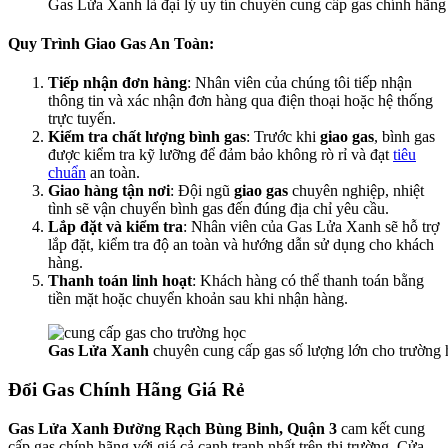
Gas Lửa Xanh là đại lý uy tín chuyên cung cấp gas chính hãng
Quy Trình Giao Gas An Toàn:
Tiếp nhận đơn hàng
: Nhân viên của chúng tôi tiếp nhận
thông tin và xác nhận đơn hàng qua điện thoại hoặc hệ thống
trực tuyến.
Kiểm tra chất lượng bình gas
: Trước khi
giao gas
, bình gas
được kiểm tra kỹ lưỡng để đảm bảo không rò rỉ và đạt
tiêu
chuẩn
an toàn.
Giao hàng tận nơi
: Đội ngũ
giao gas
chuyên nghiệp, nhiệt
tình sẽ vận chuyển bình gas đến đúng địa chỉ yêu cầu.
Lắp đặt và kiểm tra
: Nhân viên của Gas Lửa Xanh sẽ hỗ trợ
lắp đặt, kiểm tra độ an toàn và hướng dẫn sử dụng cho khách
hàng.
Thanh toán linh hoạt
: Khách hàng có thể thanh toán bằng
tiền mặt hoặc chuyển khoản sau khi nhận hàng.
Gas Lửa Xanh
chuyên cung cấp gas số lượng lớn cho trường
Đổi Gas Chính Hãng Giá Rẻ
Gas Lửa Xanh Đường Rạch Bùng Binh, Quận 3
cam kết cung
cấp gas chính hãng với giá cả cạnh tranh nhất trên thị trường. Cửa