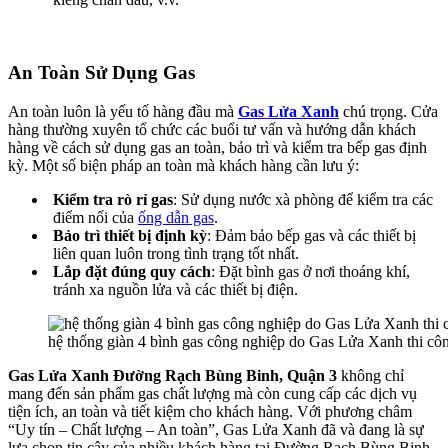
An Toàn Sử Dụng Gas
An toàn luôn là yếu tố hàng đầu mà
Gas Lửa Xanh
chú trọng. Cửa
hàng thường xuyên tổ chức các buổi tư vấn và hướng dẫn khách
hàng về cách sử dụng gas an toàn, bảo trì và kiểm tra bếp gas định
kỳ. Một số biện pháp an toàn mà khách hàng cần lưu ý:
Kiểm tra rò rỉ gas
: Sử dụng nước xà phòng để kiểm tra các
điểm nối của
ống dẫn gas
.
Bảo trì thiết bị định kỳ
: Đảm bảo bếp gas và các thiết bị
liên quan luôn trong tình trạng tốt nhất.
Lắp đặt đúng quy cách
: Đặt bình gas ở nơi thoáng khí,
tránh xa nguồn lửa và các thiết bị điện.
hệ thống giàn 4 bình gas công nghiệp do Gas Lửa Xanh thi cô
Gas Lửa Xanh Đường Rạch Bùng Binh, Quận 3
không chỉ
mang đến sản phẩm gas chất lượng mà còn cung cấp các dịch vụ
tiện ích, an toàn và tiết kiệm cho khách hàng. Với phương châm
“Uy tín – Chất lượng – An toàn”, Gas Lửa Xanh đã và đang là sự
lựa chọn tin cậy của nhiều khách hàng tại Đường Rạch Bùng Binh,