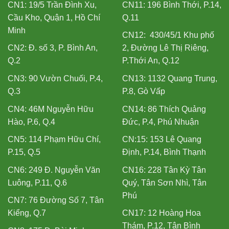
CN1: 19/5 Trần Đình Xu,
CN11: 196 Bình Thới, P.14,
Cầu Kho, Quận 1, Hồ Chí
Q.11
Minh
CN12: 430/45/1 Khu phố
CN2: Đ. số 3, P. Bình An,
2, Đường Lê Thị Riêng,
Q.2
P.Thới An, Q.12
CN3: 90 Vườn Chuối, P.4,
CN13: 1132 Quang Trung,
Q.3
P.8, Gò Vấp
CN4: 46M Nguyễn Hữu
CN14: 86 Thích Quảng
Hào, P.6, Q.4
Đức, P.4, Phú Nhuận
CN5: 114 Phạm Hữu Chí,
CN:15: 153 Lê Quang
P.15, Q.5
Định, P.14, Bình Thạnh
CN6: 249 Đ. Nguyễn Văn
CN16: 228 Tân Kỳ Tân
Luông, P.11, Q.6
Quý, Tân Sơn Nhì, Tân
Phú
CN7: 76 Đường Số 7, Tân
Kiểng, Q.7
CN17: 12 Hoàng Hoa
Thám, P.12, Tân Bình