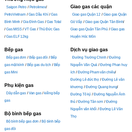
Giao gas các quận
Saigon Petro
Petrolimex
PetroVietnam
Gas Dầu Khí
Gas
Giao gas Quận 12
Giao gas Quận
Bình Minh
Gia Đình Gas
Gas Total
Gò Vấp
Giao gas Quận Tân Bình
Gas MISS
VT Gas
Thủ Đức Gas
Giao gas Quận Tân Phú
Giao gas
Gas ELF 12kg
Huyện Hóc Môn
Bếp gas
Dịch vụ giao gas
Bếp gas đơn
Bếp gas đôi
Bếp
Đường Trường Chinh
Đường
gas mặt kính
Bếp gas du lịch
Bếp
Nguyễn Văn Quá
Đường Phan huy
gas Mini
ích
Đường Pham văn chiêu
Đường Lê đức thọ
Đường Lê văn
Phụ kiện gas
khương
Đường Quang trung
Dây dẫn gas
Van gas
kiềng bếp
Đường Tô ký
Đường Nguyễn Ảnh
gas
thủ
Đường Tân sơn
Đường
Nguyễn văn khối
Đường Lê Văn
Bộ bình bếp gas
Thọ
Bộ bình bếp gas đơn
Bộ bình bếp
gas đôi