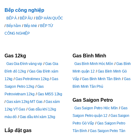
Bếp công nghiệp
BẾP Á
BẾP ÂU
BẾP HÀN QUỐC
Bếp hầm
Bếp khè
BẾP TỪ
CÔNG NGHIỆP
Gas 12kg
Gas Bình Minh
Gas Gia Đình vàng vip
Gas Gia
Gas Bình Minh Hóc Môn
Gas Bình
Đình đỏ 12kg
Gas Gia Đình xám
Minh quận 12
Gas Bình Minh Gò
12kg
Gas Petrolimex 12kg
Gas
Vấp
Gas Bình Minh Tân Bình
Gas
Saigon Petro 12kg
Gas
Bình Minh Tân Phú
Petrovietnam 12kg
Gas MISS 12kg
Gas Saigon Petro
Gas xám 12kg MT Gas
Gas xám
Gas Saigon Petro Hóc Môn
Gas
12kg VT Gas
Gas dầu khí 12kg
Saigon Petro quận 12
Gas Saigon
màu đỏ
Gas dầu khí xám 12kg
Petro Gò Vấp
Gas Saigon Petro
Lắp đặt gas
Tân Bình
Gas Saigon Petro Tân