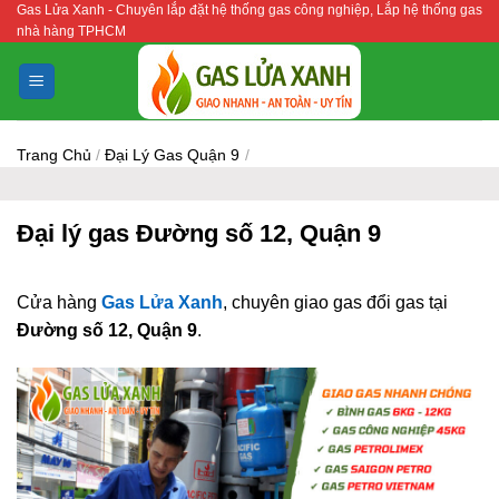
Gas Lửa Xanh - Chuyên lắp đặt hệ thống gas công nghiệp, Lắp hệ thống gas
Bỏ
nhà hàng TPHCM
qua
nội
dung
Trang Chủ
/
Đại Lý Gas Quận 9
/
Đại lý gas Đường số 12, Quận 9
Cửa hàng
Gas Lửa Xanh
, chuyên giao gas đổi gas tại
Đường số 12, Quận 9
.