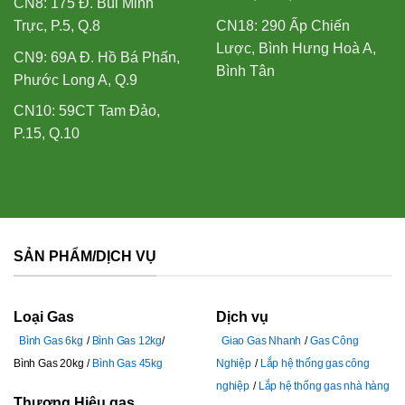
CN8: 175 Đ. Bùi Minh
Trực, P.5, Q.8
CN18: 290 Ấp Chiến
Lược, Bình Hưng Hoà A,
CN9: 69A Đ. Hồ Bá Phấn,
Bình Tân
Phước Long A, Q.9
CN10: 59CT Tam Đảo,
P.15, Q.10
SẢN PHẨM/DỊCH VỤ
Loại Gas
Dịch vụ
Bình Gas 6kg
Bình Gas 12kg
Giao Gas Nhanh
Gas Công
Bình Gas 20kg
Bình Gas 45kg
Nghiệp
Lắp hệ thống gas công
nghiệp
Lắp hệ thống gas nhà hàng
Thương Hiệu gas