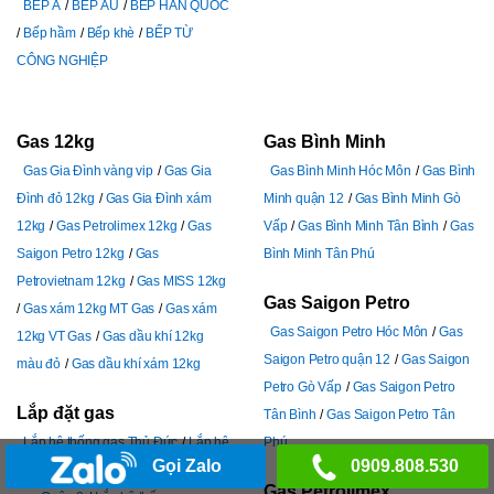
BẾP Á
BẾP ÂU
BẾP HÀN QUỐC
Bếp hầm
Bếp khè
BẾP TỪ
CÔNG NGHIỆP
Gas 12kg
Gas Bình Minh
Gas Gia Đình vàng vip
Gas Gia
Gas Bình Minh Hóc Môn
Gas Bình
Đình đỏ 12kg
Gas Gia Đình xám
Minh quận 12
Gas Bình Minh Gò
12kg
Gas Petrolimex 12kg
Gas
Vấp
Gas Bình Minh Tân Bình
Gas
Saigon Petro 12kg
Gas
Bình Minh Tân Phú
Petrovietnam 12kg
Gas MISS 12kg
Gas Saigon Petro
Gas xám 12kg MT Gas
Gas xám
Gas Saigon Petro Hóc Môn
Gas
12kg VT Gas
Gas dầu khí 12kg
Saigon Petro quận 12
Gas Saigon
màu đỏ
Gas dầu khí xám 12kg
Petro Gò Vấp
Gas Saigon Petro
Lắp đặt gas
Tân Bình
Gas Saigon Petro Tân
Lắp hệ thống gas Thủ Đức
Lắp hệ
Phú
Gọi Zalo
0909.808.530
thống gas Quận 1
Lắp hệ thống
Gas Petrolimex