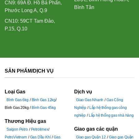
CN9: 69A Đ. Hồ Bá Phấn,
Bình Tân
Phước Long A, Q.9
CN10: 59CT Tam Đảo,
P.15, Q.10
SẢN PHẨM/DỊCH VỤ
Loại Gas
Dịch vụ
Bình Gas 6kg
Bình Gas 12kg
Giao Gas Nhanh
Gas Công
Bình Gas 20kg
Bình Gas 45kg
Nghiệp
Lắp hệ thống gas công
nghiệp
Lắp hệ thống gas nhà hàng
Thương Hiệu gas
Giao gas các quận
Saigon Petro
Petrolimex
PetroVietnam
Gas Dầu Khí
Gas
Giao gas Quận 12
Giao gas Quận