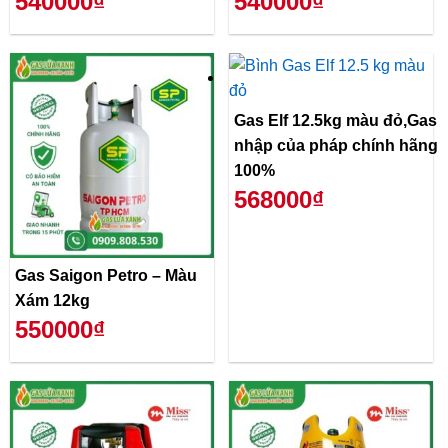
540000₫
540000₫
Gas Elf 12.5kg màu đỏ,Gas
nhập của pháp chính hãng
100%
568000₫
Gas Saigon Petro – Màu
Xám 12kg
550000₫