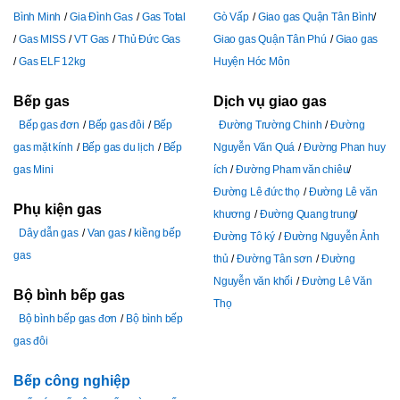
Bình Minh
Gia Đình Gas
Gas Total
Gò Vấp
Giao gas Quận Tân Bình
Gas MISS
VT Gas
Thủ Đức Gas
Giao gas Quận Tân Phú
Giao gas
Gas ELF 12kg
Huyện Hóc Môn
Bếp gas
Dịch vụ giao gas
Bếp gas đơn
Bếp gas đôi
Bếp
Đường Trường Chinh
Đường
gas mặt kính
Bếp gas du lịch
Bếp
Nguyễn Văn Quá
Đường Phan huy
gas Mini
ích
Đường Pham văn chiêu
Đường Lê đức thọ
Đường Lê văn
Phụ kiện gas
khương
Đường Quang trung
Dây dẫn gas
Van gas
kiềng bếp
Đường Tô ký
Đường Nguyễn Ảnh
gas
thủ
Đường Tân sơn
Đường
Nguyễn văn khối
Đường Lê Văn
Bộ bình bếp gas
Thọ
Bộ bình bếp gas đơn
Bộ bình bếp
gas đôi
Bếp công nghiệp