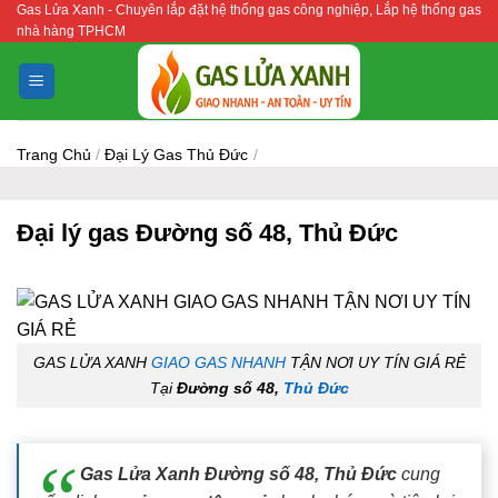
Gas Lửa Xanh - Chuyên lắp đặt hệ thống gas công nghiệp, Lắp hệ thống gas
Bỏ
nhà hàng TPHCM
qua
nội
dung
Trang Chủ
/
Đại Lý Gas Thủ Đức
/
Đại lý gas Đường số 48, Thủ Đức
GAS LỬA XANH
GIAO GAS NHANH
TẬN NƠI UY TÍN GIÁ RẺ
Tại
Đường số 48,
Thủ Đức
Gas Lửa Xanh Đường số 48, Thủ Đức
cung