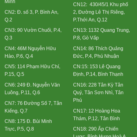
Minh
CN12: 430/45/1 Khu phố
CN2: Đ. số 3, P. Bình An,
2, Đường Lê Thị Riêng,
Q.2
P.Thới An, Q.12
CN3: 90 Vườn Chuối, P.4,
CN13: 1132 Quang Trung,
Q.3
P.8, Gò Vấp
CN4: 46M Nguyễn Hữu
CN14: 86 Thích Quảng
Hào, P.6, Q.4
Đức, P.4, Phú Nhuận
CN5: 114 Phạm Hữu Chí,
CN:15: 153 Lê Quang
P.15, Q.5
Định, P.14, Bình Thạnh
CN6: 249 Đ. Nguyễn Văn
CN16: 228 Tân Kỳ Tân
Luông, P.11, Q.6
Quý, Tân Sơn Nhì, Tân
Phú
CN7: 76 Đường Số 7, Tân
Kiểng, Q.7
CN17: 12 Hoàng Hoa
Thám, P.12, Tân Bình
CN8: 175 Đ. Bùi Minh
Trực, P.5, Q.8
CN18: 290 Ấp Chiến
Lược, Bình Hưng Hoà A,