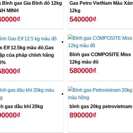
á Bình gas Gia Đình đỏ 12kg
Gas Petro VietNam Màu Xá
NH MINH
12kg
40000₫
540000₫
s Elf 12.5kg màu đỏ,Gas
Bình gas COMPOSITE Miss
ập của pháp chính hãng
12kg màu đỏ
0%
580000₫
68000₫
nh gas dầu khí 20kg
bình gas 20kg petrovietnam
90000₫
890000₫