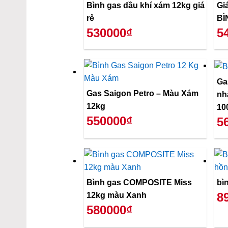
Bình gas dầu khí xám 12kg giá
Gi
rẻ
BÌ
530000₫
5
Ga
Gas Saigon Petro – Màu Xám
nh
12kg
10
550000₫
5
Bình gas COMPOSITE Miss
bì
8
12kg màu Xanh
580000₫