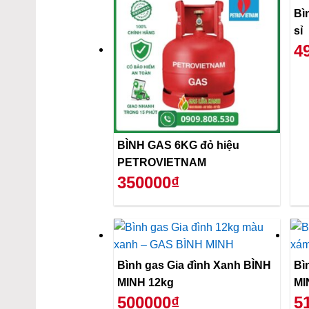
Bì
sỉ
4
BÌNH GAS 6KG đỏ hiệu
PETROVIETNAM
350000₫
Bình gas Gia đình Xanh BÌNH
Bì
MINH 12kg
MI
500000₫
5