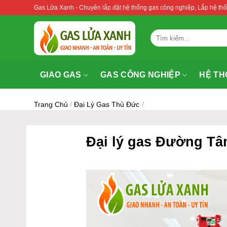
Bỏ
Gas Lửa Xanh - Chuyên lắp đặt hệ thống gas công nghiệp, Lắp hệ 
qua
nội
Tìm
dung
kiếm:
GIAO GAS
GAS CÔNG NGHIỆP
HỆ TH
Trang Chủ
/
Đại Lý Gas Thủ Đức
/
Đại lý gas Đường T